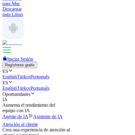
para Mac
Descargar
para Linux
Iniciar Sesión
Regístrese gratis
ES
English
Türkçe
Português
ES
English
Türkçe
Português
Oportunidades
IA
Aumenta el rendimiento del
equipo con IA
Agente de IA
Asistente de IA
Atención al cliente
Crea una experiencia de atención al