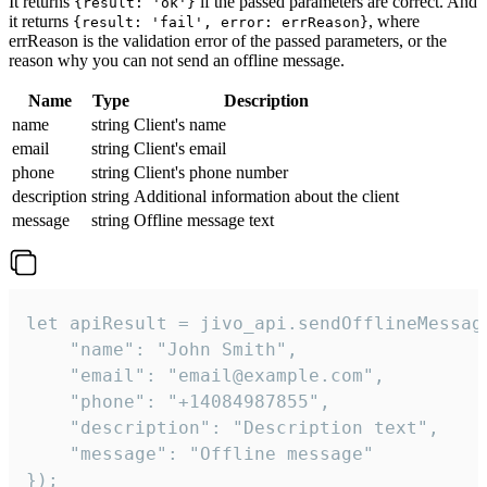
It returns
if the passed parameters are correct. And
{result: 'ok'}
it returns
, where
{result: 'fail', error: errReason}
errReason is the validation error of the passed parameters, or the
reason why you can not send an offline message.
Name
Type
Description
name
string
Client's name
email
string
Client's email
phone
string
Client's phone number
description
string
Additional information about the client
message
string
Offline message text
let apiResult = jivo_api.sendOfflineMessage
    "name": "John Smith",

    "email": "email@example.com",

    "phone": "+14084987855",

    "description": "Description text",

    "message": "Offline message"

});
