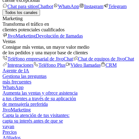
cliente excepcional
Chat para sitios
Chatbot
WhatsApp
Instagram
Telegram
Todos los canales
Marketing
Transforma el tráfico en
clientes potenciales cualificados
JivoMarketing
Devolución de llamadas
Ventas
Consigue más ventas, un mayor valor medio
de los pedidos y una mayor base de clientes
Teléfono empresarial de JivoChat
Chat de equipos de JivoChat
Integraciones
Teléfono Plus
Video llamadas
CRM
Agente de IA
Gestiona las preguntas
más frecuentes
WhatsApp
Aumenta las ventas y ofrece asistencia
a tus clientes a través de su aplicación
de mensajería preferida
JivoMarketing
Capta la atención de tus visitantes:
capta su interés antes de que se
vayan
Precios
Afiliados