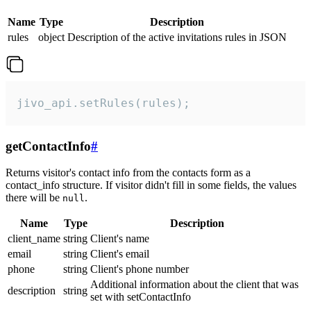
Name
Type
Description
rules
object
Description of the active invitations rules in JSON
jivo_api.setRules(rules);
getContactInfo
#
Returns visitor's contact info from the contacts form as a
contact_info structure. If visitor didn't fill in some fields, the values
there will be
.
null
Name
Type
Description
client_name
string
Client's name
email
string
Client's email
phone
string
Client's phone number
Additional information about the client that was
description
string
set with setContactInfo