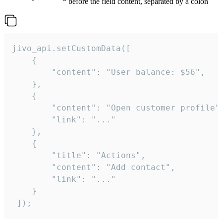
before the field content, separated by a colon
jivo_api.setCustomData([

    {

        "content": "User balance: $56",

    },

    {

        "content": "Open customer profile",
        "link": "..."

    },

    {

        "title": "Actions",

        "content": "Add contact",

        "link": "..."

    }

 ]);