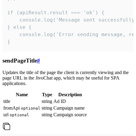
if (apiResult.result === 'ok') {

    console.log('Message sent successfully'
} else {

    console.log('Error sending message, rea
}
sendPageTitle
#
Updates the title of the page the client is currently viewing and the
page URL in the JivoChat app, which may be useful for SPA
applications.
Name
Type
Description
title
string
Ad ID
fromApi
string
Campaign name
optional
url
string
Campaign source
optional