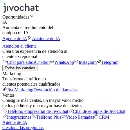
Oportunidades
IA
Aumenta el rendimiento del
equipo con IA
Agente de IA
Asistente de IA
Atención al cliente
Crea una experiencia de atención al
cliente excepcional
Chat para sitios
Chatbot
WhatsApp
Instagram
Telegram
Todos los canales
Marketing
Transforma el tráfico en
clientes potenciales cualificados
JivoMarketing
Devolución de llamadas
Ventas
Consigue más ventas, un mayor valor medio
de los pedidos y una mayor base de clientes
Teléfono empresarial de JivoChat
Chat de equipos de JivoChat
Integraciones
Teléfono Plus
Video llamadas
CRM
Agente de IA
Gestiona las preguntas