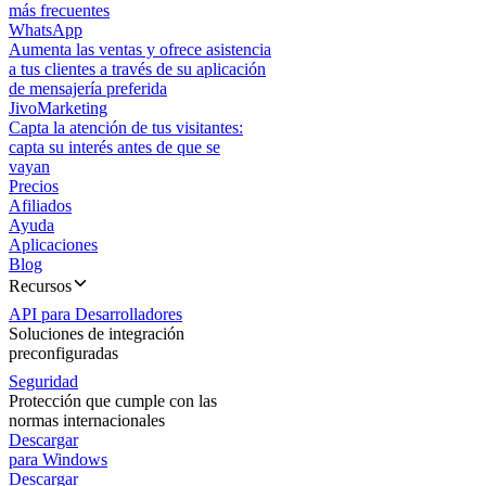
más frecuentes
WhatsApp
Aumenta las ventas y ofrece asistencia
a tus clientes a través de su aplicación
de mensajería preferida
JivoMarketing
Capta la atención de tus visitantes:
capta su interés antes de que se
vayan
Precios
Afiliados
Ayuda
Aplicaciones
Blog
Recursos
API para Desarrolladores
Soluciones de integración
preconfiguradas
Seguridad
Protección que cumple con las
normas internacionales
Descargar
para Windows
Descargar