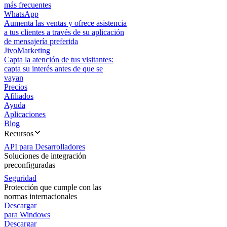
más frecuentes
WhatsApp
Aumenta las ventas y ofrece asistencia
a tus clientes a través de su aplicación
de mensajería preferida
JivoMarketing
Capta la atención de tus visitantes:
capta su interés antes de que se
vayan
Precios
Afiliados
Ayuda
Aplicaciones
Blog
Recursos
API para Desarrolladores
Soluciones de integración
preconfiguradas
Seguridad
Protección que cumple con las
normas internacionales
Descargar
para Windows
Descargar