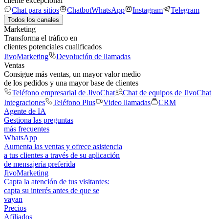
cliente excepcional
Chat para sitios
Chatbot
WhatsApp
Instagram
Telegram
Todos los canales
Marketing
Transforma el tráfico en
clientes potenciales cualificados
JivoMarketing
Devolución de llamadas
Ventas
Consigue más ventas, un mayor valor medio
de los pedidos y una mayor base de clientes
Teléfono empresarial de JivoChat
Chat de equipos de JivoChat
Integraciones
Teléfono Plus
Video llamadas
CRM
Agente de IA
Gestiona las preguntas
más frecuentes
WhatsApp
Aumenta las ventas y ofrece asistencia
a tus clientes a través de su aplicación
de mensajería preferida
JivoMarketing
Capta la atención de tus visitantes:
capta su interés antes de que se
vayan
Precios
Afiliados