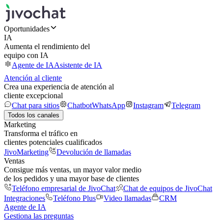
Oportunidades
IA
Aumenta el rendimiento del
equipo con IA
Agente de IA
Asistente de IA
Atención al cliente
Crea una experiencia de atención al
cliente excepcional
Chat para sitios
Chatbot
WhatsApp
Instagram
Telegram
Todos los canales
Marketing
Transforma el tráfico en
clientes potenciales cualificados
JivoMarketing
Devolución de llamadas
Ventas
Consigue más ventas, un mayor valor medio
de los pedidos y una mayor base de clientes
Teléfono empresarial de JivoChat
Chat de equipos de JivoChat
Integraciones
Teléfono Plus
Video llamadas
CRM
Agente de IA
Gestiona las preguntas