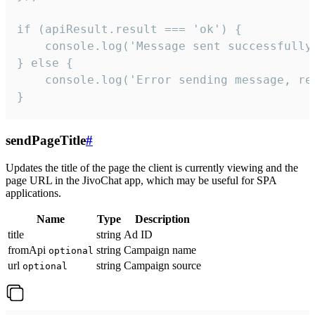
if (apiResult.result === 'ok') {

    console.log('Message sent successfully'
} else {

    console.log('Error sending message, rea
}
sendPageTitle
#
Updates the title of the page the client is currently viewing and the
page URL in the JivoChat app, which may be useful for SPA
applications.
Name
Type
Description
title
string
Ad ID
fromApi
string
Campaign name
optional
url
string
Campaign source
optional