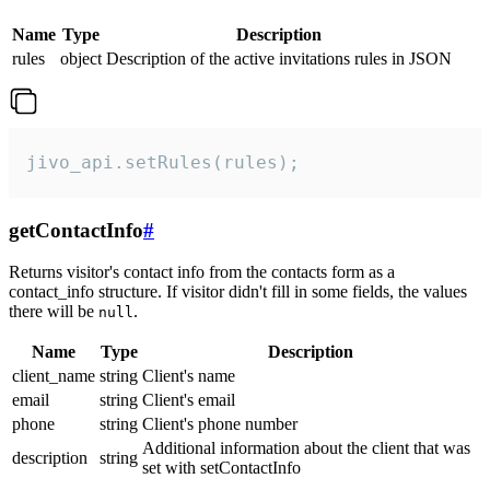
Name
Type
Description
rules
object
Description of the active invitations rules in JSON
jivo_api.setRules(rules);
getContactInfo
#
Returns visitor's contact info from the contacts form as a
contact_info structure. If visitor didn't fill in some fields, the values
there will be
.
null
Name
Type
Description
client_name
string
Client's name
email
string
Client's email
phone
string
Client's phone number
Additional information about the client that was
description
string
set with setContactInfo