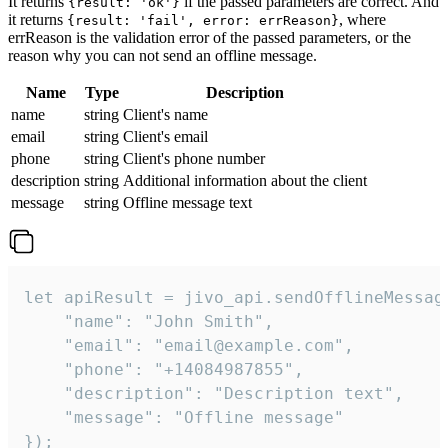
It returns
if the passed parameters are correct. And
{result: 'ok'}
it returns
, where
{result: 'fail', error: errReason}
errReason is the validation error of the passed parameters, or the
reason why you can not send an offline message.
Name
Type
Description
name
string
Client's name
email
string
Client's email
phone
string
Client's phone number
description
string
Additional information about the client
message
string
Offline message text
let apiResult = jivo_api.sendOfflineMessage
    "name": "John Smith",

    "email": "email@example.com",

    "phone": "+14084987855",

    "description": "Description text",

    "message": "Offline message"

});
