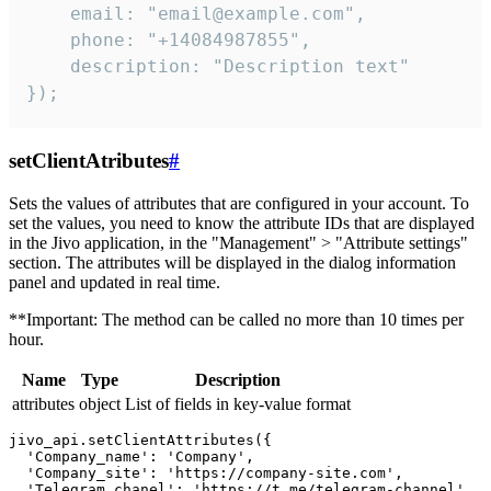
    email: "email@example.com",

    phone: "+14084987855",

    description: "Description text"

});
setClientAtributes
#
Sets the values ​​of attributes that are configured in your account. To
set the values, you need to know the attribute IDs that are displayed
in the Jivo application, in the "Management" > "Attribute settings"
section. The attributes will be displayed in the dialog information
panel and updated in real time.
**Important: The method can be called no more than 10 times per
hour.
Name
Type
Description
attributes
object
List of fields in key-value format
jivo_api.setClientAttributes({

  'Company_name': 'Company',

  'Company_site': 'https://company-site.com',

  'Telegram_chanel': 'https://t.me/telegram-channel',
