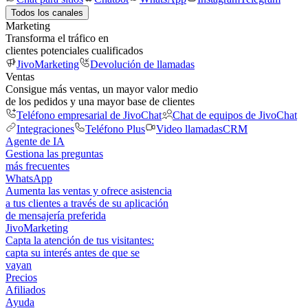
Todos los canales
Marketing
Transforma el tráfico en
clientes potenciales cualificados
JivoMarketing
Devolución de llamadas
Ventas
Consigue más ventas, un mayor valor medio
de los pedidos y una mayor base de clientes
Teléfono empresarial de JivoChat
Chat de equipos de JivoChat
Integraciones
Teléfono Plus
Video llamadas
CRM
Agente de IA
Gestiona las preguntas
más frecuentes
WhatsApp
Aumenta las ventas y ofrece asistencia
a tus clientes a través de su aplicación
de mensajería preferida
JivoMarketing
Capta la atención de tus visitantes:
capta su interés antes de que se
vayan
Precios
Afiliados
Ayuda