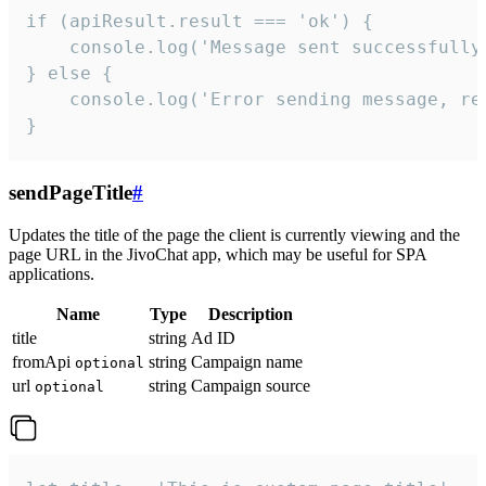
if (apiResult.result === 'ok') {

    console.log('Message sent successfully'
} else {

    console.log('Error sending message, rea
}
sendPageTitle
#
Updates the title of the page the client is currently viewing and the
page URL in the JivoChat app, which may be useful for SPA
applications.
Name
Type
Description
title
string
Ad ID
fromApi
string
Campaign name
optional
url
string
Campaign source
optional