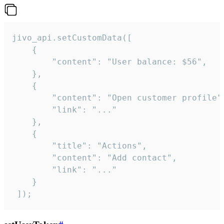
jivo_api.setCustomData([

    {

        "content": "User balance: $56",

    },

    {

        "content": "Open customer profile",
        "link": "..."

    },

    {

        "title": "Actions",

        "content": "Add contact",

        "link": "..."

    }

 ]);