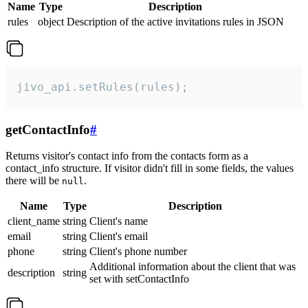
Name
Type
Description
rules
object
Description of the active invitations rules in JSON
jivo_api.setRules(rules);
getContactInfo
#
Returns visitor's contact info from the contacts form as a
contact_info structure. If visitor didn't fill in some fields, the values
there will be
.
null
Name
Type
Description
client_name
string
Client's name
email
string
Client's email
phone
string
Client's phone number
Additional information about the client that was
description
string
set with setContactInfo