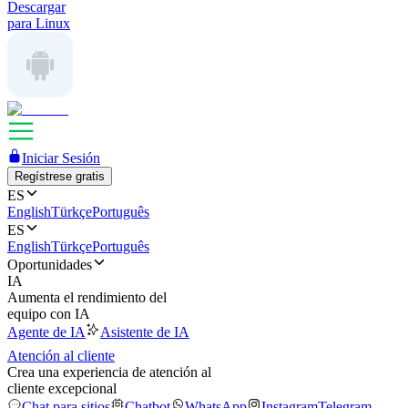
Descargar
para Linux
Iniciar Sesión
Regístrese gratis
ES
English
Türkçe
Português
ES
English
Türkçe
Português
Oportunidades
IA
Aumenta el rendimiento del
equipo con IA
Agente de IA
Asistente de IA
Atención al cliente
Crea una experiencia de atención al
cliente excepcional
Chat para sitios
Chatbot
WhatsApp
Instagram
Telegram