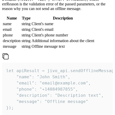
errReason is the validation error of the passed parameters, or the
reason why you can not send an offline message.
Name
Type
Description
name
string
Client's name
email
string
Client's email
phone
string
Client's phone number
description
string
Additional information about the client
message
string
Offline message text
let apiResult = jivo_api.sendOfflineMessage
    "name": "John Smith",

    "email": "email@example.com",

    "phone": "+14084987855",

    "description": "Description text",

    "message": "Offline message"

});
