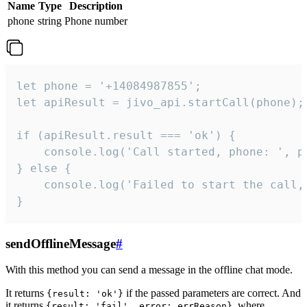
Name
Type
Description
phone
string
Phone number
let phone = '+14084987855';

let apiResult = jivo_api.startCall(phone);

if (apiResult.result === 'ok') {

    console.log('Call started, phone: ', ph
} else {

    console.log('Failed to start the call,
}
sendOfflineMessage
#
With this method you can send a message in the offline chat mode.
It returns
if the passed parameters are correct. And
{result: 'ok'}
it returns
, where
{result: 'fail', error: errReason}