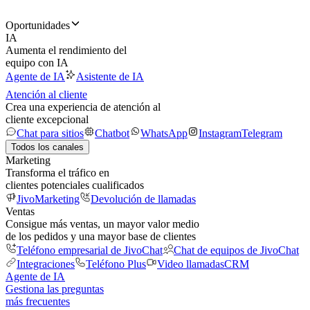
Oportunidades
IA
Aumenta el rendimiento del
equipo con IA
Agente de IA
Asistente de IA
Atención al cliente
Crea una experiencia de atención al
cliente excepcional
Chat para sitios
Chatbot
WhatsApp
Instagram
Telegram
Todos los canales
Marketing
Transforma el tráfico en
clientes potenciales cualificados
JivoMarketing
Devolución de llamadas
Ventas
Consigue más ventas, un mayor valor medio
de los pedidos y una mayor base de clientes
Teléfono empresarial de JivoChat
Chat de equipos de JivoChat
Integraciones
Teléfono Plus
Video llamadas
CRM
Agente de IA
Gestiona las preguntas
más frecuentes