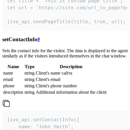
let title = 'This is custom page title';

let url = 'https://site.com/url_to_page?q=p
jivo_api.sendPageTitle(title, true, url);
setContactInfo
#
Sets the contact info for the visitor. The data is displayed to the agent
similarly as if the visitors introduced themselves in the chat window.
Name
Type
Description
name
string
Client's name сайта
email
string
Client's email
phone
string
Client's phone number
description
string
Additional information about the client
jivo_api.setContactInfo({

    name: "John Smith",
