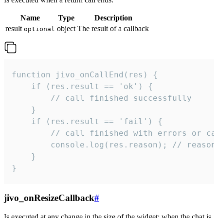
Name
Type
Description
result
object
The result of a callback
optional
function jivo_onCallEnd(res) {

    if (res.result == 'ok') {

        // call finished successfully

    }

    if (res.result == 'fail') {

        // call finished with errors or can
        console.log(res.reason); // reason 
    }

}
jivo_onResizeCallback
#
Is executed at any change in the size of the widget: when the chat is