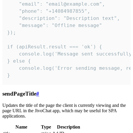
    "email": "email@example.com",

    "phone": "+14084987855",

    "description": "Description text",

    "message": "Offline message"

});

if (apiResult.result === 'ok') {

    console.log('Message sent successfully'
} else {

    console.log('Error sending message, rea
}
sendPageTitle
#
Updates the title of the page the client is currently viewing and the
page URL in the JivoChat app, which may be useful for SPA
applications.
Name
Type
Description