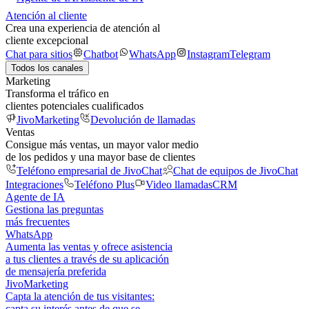
Atención al cliente
Crea una experiencia de atención al
cliente excepcional
Chat para sitios
Chatbot
WhatsApp
Instagram
Telegram
Todos los canales
Marketing
Transforma el tráfico en
clientes potenciales cualificados
JivoMarketing
Devolución de llamadas
Ventas
Consigue más ventas, un mayor valor medio
de los pedidos y una mayor base de clientes
Teléfono empresarial de JivoChat
Chat de equipos de JivoChat
Integraciones
Teléfono Plus
Video llamadas
CRM
Agente de IA
Gestiona las preguntas
más frecuentes
WhatsApp
Aumenta las ventas y ofrece asistencia
a tus clientes a través de su aplicación
de mensajería preferida
JivoMarketing
Capta la atención de tus visitantes:
capta su interés antes de que se