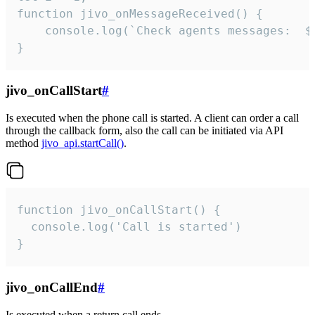
function jivo_onMessageReceived() {

	console.log(`Check agents messages:  ${i++}`)

}
jivo_onCallStart
#
Is executed when the phone call is started. A client can order a call
through the callback form, also the call can be initiated via API
method
jivo_api.startCall()
.
function jivo_onCallStart() {

  console.log('Call is started')

}
jivo_onCallEnd
#
Is executed when a return call ends.