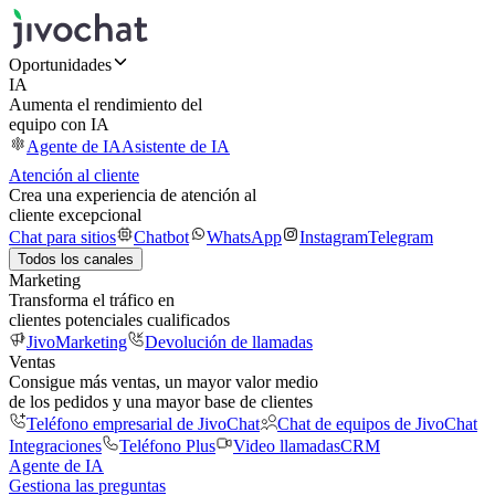
Oportunidades
IA
Aumenta el rendimiento del
equipo con IA
Agente de IA
Asistente de IA
Atención al cliente
Crea una experiencia de atención al
cliente excepcional
Chat para sitios
Chatbot
WhatsApp
Instagram
Telegram
Todos los canales
Marketing
Transforma el tráfico en
clientes potenciales cualificados
JivoMarketing
Devolución de llamadas
Ventas
Consigue más ventas, un mayor valor medio
de los pedidos y una mayor base de clientes
Teléfono empresarial de JivoChat
Chat de equipos de JivoChat
Integraciones
Teléfono Plus
Video llamadas
CRM
Agente de IA
Gestiona las preguntas