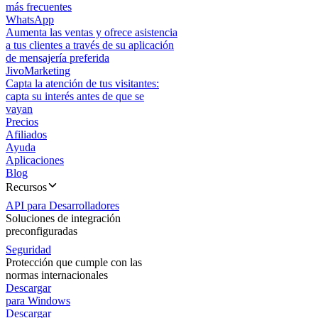
más frecuentes
WhatsApp
Aumenta las ventas y ofrece asistencia
a tus clientes a través de su aplicación
de mensajería preferida
JivoMarketing
Capta la atención de tus visitantes:
capta su interés antes de que se
vayan
Precios
Afiliados
Ayuda
Aplicaciones
Blog
Recursos
API para Desarrolladores
Soluciones de integración
preconfiguradas
Seguridad
Protección que cumple con las
normas internacionales
Descargar
para Windows
Descargar