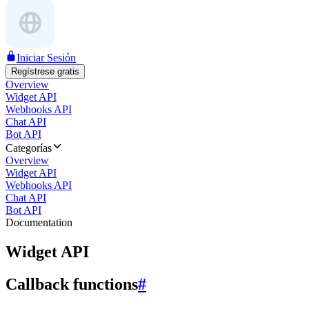
Iniciar Sesión
Regístrese gratis
Overview
Widget API
Webhooks API
Chat API
Bot API
Categorías
Overview
Widget API
Webhooks API
Chat API
Bot API
Documentation
Widget API
Callback functions
#