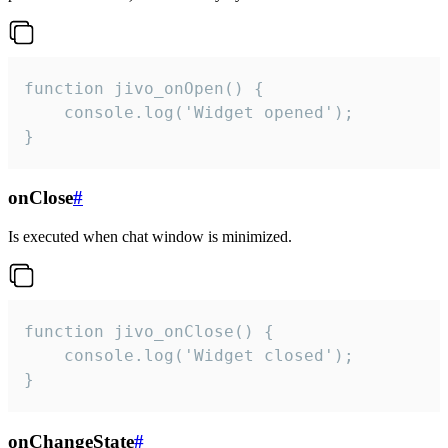
function jivo_onOpen() {

    console.log('Widget opened');

}
onClose
#
Is executed when chat window is minimized.
function jivo_onClose() {

    console.log('Widget closed');

}
onChangeState
#