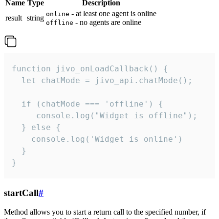
Name
Type
Description
- at least one agent is online
online
result
string
- no agents are online
offline
function jivo_onLoadCallback() {

  let chatMode = jivo_api.chatMode();

  if (chatMode === 'offline') {

     console.log("Widget is offline");

  } else {

    console.log('Widget is online')

  }

}
startCall
#
Method allows you to start a return call to the specified number, if