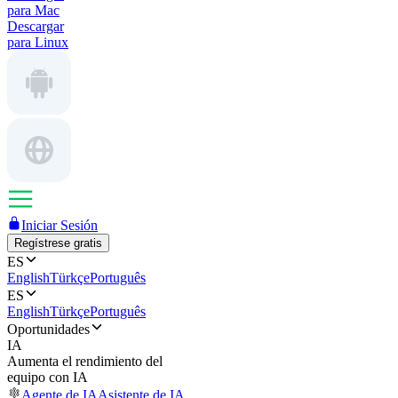
para Mac
Descargar
para Linux
Iniciar Sesión
Regístrese gratis
ES
English
Türkçe
Português
ES
English
Türkçe
Português
Oportunidades
IA
Aumenta el rendimiento del
equipo con IA
Agente de IA
Asistente de IA