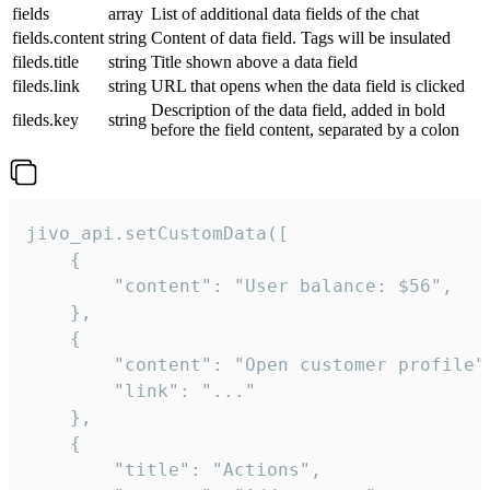
fields
array
List of additional data fields of the chat
fields.content
string
Content of data field. Tags will be insulated
fileds.title
string
Title shown above a data field
fileds.link
string
URL that opens when the data field is clicked
Description of the data field, added in bold
fileds.key
string
before the field content, separated by a colon
jivo_api.setCustomData([

    {

        "content": "User balance: $56",

    },

    {

        "content": "Open customer profile",
        "link": "..."

    },

    {

        "title": "Actions",
