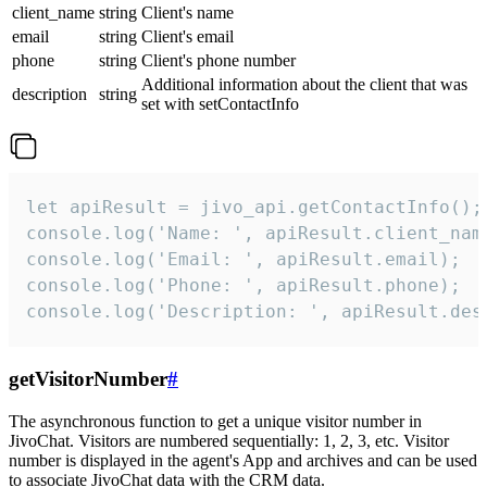
client_name
string
Client's name
email
string
Client's email
phone
string
Client's phone number
Additional information about the client that was
description
string
set with setContactInfo
let apiResult = jivo_api.getContactInfo();

console.log('Name: ', apiResult.client_name
console.log('Email: ', apiResult.email);

console.log('Phone: ', apiResult.phone);

console.log('Description: ', apiResult.des
getVisitorNumber
#
The asynchronous function to get a unique visitor number in
JivoChat. Visitors are numbered sequentially: 1, 2, 3, etc. Visitor
number is displayed in the agent's App and archives and can be used
to associate JivoChat data with the CRM data.