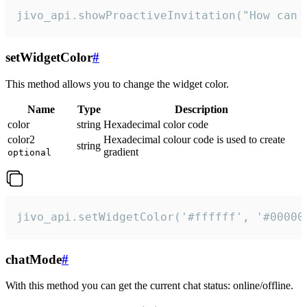
jivo_api.showProactiveInvitation("How can 
setWidgetColor
#
This method allows you to change the widget color.
Name
Type
Description
color
string
Hexadecimal color code
color2
Hexadecimal colour code is used to create
string
gradient
optional
jivo_api.setWidgetColor('#ffffff', '#00000
chatMode
#
With this method you can get the current chat status: online/offline.