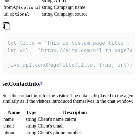
title
string
Ad ID
fromApi
string
Campaign name
optional
url
string
Campaign source
optional
let title = 'This is custom page title';

let url = 'https://site.com/url_to_page?q=p
jivo_api.sendPageTitle(title, true, url);
setContactInfo
#
Sets the contact info for the visitor. The data is displayed to the agent
similarly as if the visitors introduced themselves in the chat window.
Name
Type
Description
name
string
Client's name сайта
email
string
Client's email
phone
string
Client's phone number