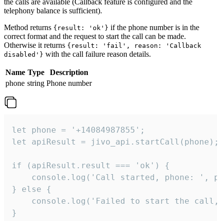
the calls are available (Callback feature is configured and the
telephony balance is sufficient).
Method returns
if the phone number is in the
{result: 'ok'}
correct format and the request to start the call can be made.
Otherwise it returns
{result: 'fail', reason: 'Callback
with the call failure reason details.
disabled'}
Name
Type
Description
phone
string
Phone number
let phone = '+14084987855';

let apiResult = jivo_api.startCall(phone);

if (apiResult.result === 'ok') {

    console.log('Call started, phone: ', ph
} else {

    console.log('Failed to start the call,
}