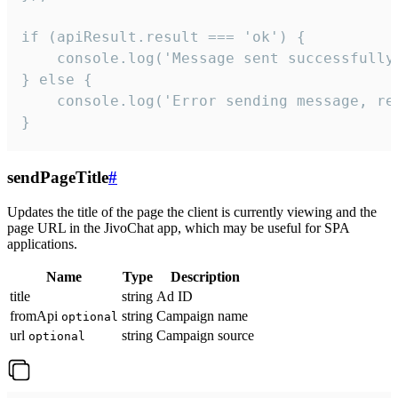
if (apiResult.result === 'ok') {

    console.log('Message sent successfully'
} else {

    console.log('Error sending message, rea
}
sendPageTitle
#
Updates the title of the page the client is currently viewing and the
page URL in the JivoChat app, which may be useful for SPA
applications.
Name
Type
Description
title
string
Ad ID
fromApi
string
Campaign name
optional
url
string
Campaign source
optional