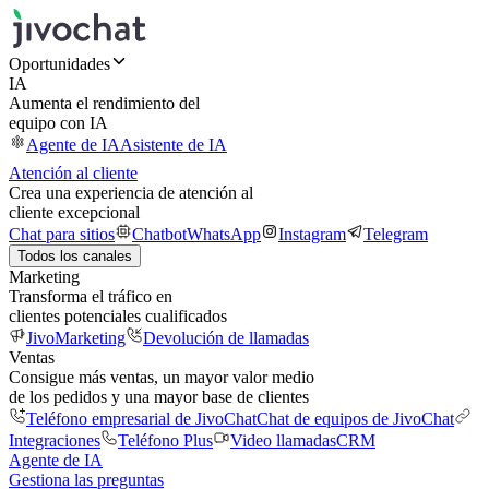
Oportunidades
IA
Aumenta el rendimiento del
equipo con IA
Agente de IA
Asistente de IA
Atención al cliente
Crea una experiencia de atención al
cliente excepcional
Chat para sitios
Chatbot
WhatsApp
Instagram
Telegram
Todos los canales
Marketing
Transforma el tráfico en
clientes potenciales cualificados
JivoMarketing
Devolución de llamadas
Ventas
Consigue más ventas, un mayor valor medio
de los pedidos y una mayor base de clientes
Teléfono empresarial de JivoChat
Chat de equipos de JivoChat
Integraciones
Teléfono Plus
Video llamadas
CRM
Agente de IA
Gestiona las preguntas