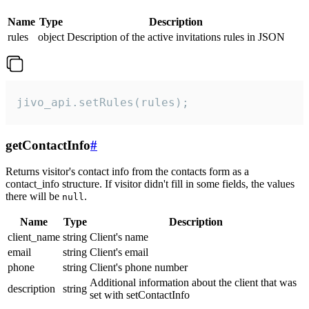
Name
Type
Description
rules
object
Description of the active invitations rules in JSON
jivo_api.setRules(rules);
getContactInfo
#
Returns visitor's contact info from the contacts form as a
contact_info structure. If visitor didn't fill in some fields, the values
there will be
.
null
Name
Type
Description
client_name
string
Client's name
email
string
Client's email
phone
string
Client's phone number
Additional information about the client that was
description
string
set with setContactInfo