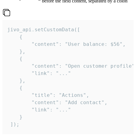
before the field content, separated by a colon
jivo_api.setCustomData([

    {

        "content": "User balance: $56",

    },

    {

        "content": "Open customer profile",
        "link": "..."

    },

    {

        "title": "Actions",

        "content": "Add contact",

        "link": "..."

    }

 ]);