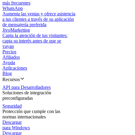
más frecuentes
WhatsApp
Aumenta las ventas y ofrece asistencia
a tus clientes a través de su aplicación
de mensajería preferida
JivoMarketing
Capta la atención de tus visitantes:
capta su interés antes de que se
vayan
Precios
Afiliados
Ayuda
Aplicaciones
Blog
Recursos
API para Desarrolladores
Soluciones de integración
preconfiguradas
Seguridad
Protección que cumple con las
normas internacionales
Descargar
para Windows
Descargar