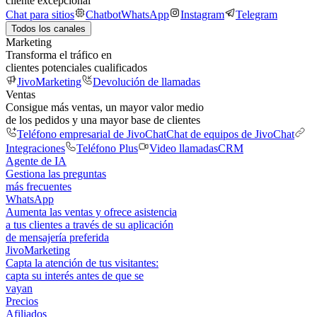
cliente excepcional
Chat para sitios
Chatbot
WhatsApp
Instagram
Telegram
Todos los canales
Marketing
Transforma el tráfico en
clientes potenciales cualificados
JivoMarketing
Devolución de llamadas
Ventas
Consigue más ventas, un mayor valor medio
de los pedidos y una mayor base de clientes
Teléfono empresarial de JivoChat
Chat de equipos de JivoChat
Integraciones
Teléfono Plus
Video llamadas
CRM
Agente de IA
Gestiona las preguntas
más frecuentes
WhatsApp
Aumenta las ventas y ofrece asistencia
a tus clientes a través de su aplicación
de mensajería preferida
JivoMarketing
Capta la atención de tus visitantes:
capta su interés antes de que se
vayan
Precios
Afiliados