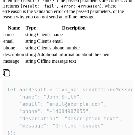
It returns
if the passed parameters are correct. And
{result: 'ok'}
it returns
, where
{result: 'fail', error: errReason}
errReason is the validation error of the passed parameters, or the
reason why you can not send an offline message.
Name
Type
Description
name
string
Client's name
email
string
Client's email
phone
string
Client's phone number
description
string
Additional information about the client
message
string
Offline message text
let apiResult = jivo_api.sendOfflineMessage
    "name": "John Smith",

    "email": "email@example.com",

    "phone": "+14084987855",

    "description": "Description text",

    "message": "Offline message"

});
