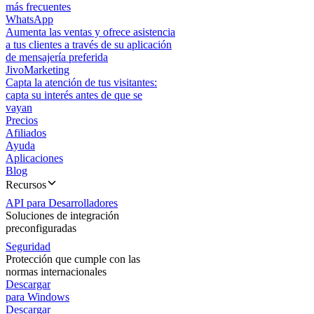
más frecuentes
WhatsApp
Aumenta las ventas y ofrece asistencia
a tus clientes a través de su aplicación
de mensajería preferida
JivoMarketing
Capta la atención de tus visitantes:
capta su interés antes de que se
vayan
Precios
Afiliados
Ayuda
Aplicaciones
Blog
Recursos
API para Desarrolladores
Soluciones de integración
preconfiguradas
Seguridad
Protección que cumple con las
normas internacionales
Descargar
para Windows
Descargar