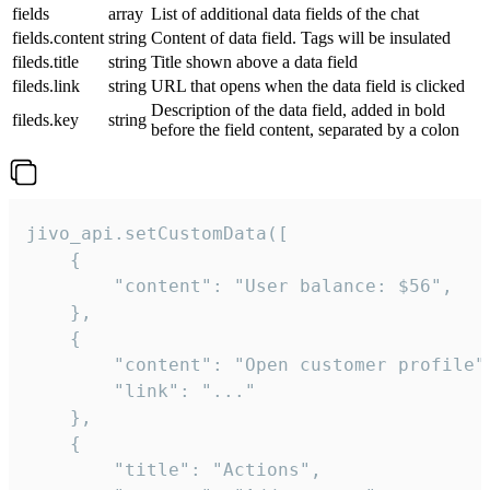
fields
array
List of additional data fields of the chat
fields.content
string
Content of data field. Tags will be insulated
fileds.title
string
Title shown above a data field
fileds.link
string
URL that opens when the data field is clicked
Description of the data field, added in bold
fileds.key
string
before the field content, separated by a colon
jivo_api.setCustomData([

    {

        "content": "User balance: $56",

    },

    {

        "content": "Open customer profile",
        "link": "..."

    },

    {

        "title": "Actions",
