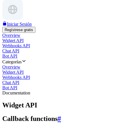
Iniciar Sesión
Regístrese gratis
Overview
Widget API
Webhooks API
Chat API
Bot API
Categorías
Overview
Widget API
Webhooks API
Chat API
Bot API
Documentation
Widget API
Callback functions
#