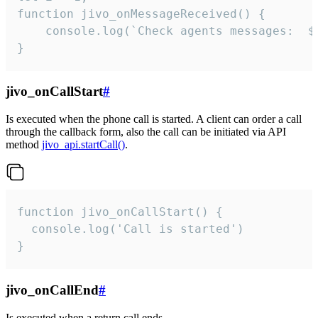
function jivo_onMessageReceived() {

	console.log(`Check agents messages:  ${i++}`)

}
jivo_onCallStart
#
Is executed when the phone call is started. A client can order a call
through the callback form, also the call can be initiated via API
method
jivo_api.startCall()
.
function jivo_onCallStart() {

  console.log('Call is started')

}
jivo_onCallEnd
#
Is executed when a return call ends.