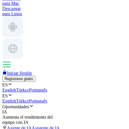
para Mac
Descargar
para Linux
Iniciar Sesión
Regístrese gratis
ES
English
Türkçe
Português
ES
English
Türkçe
Português
Oportunidades
IA
Aumenta el rendimiento del
equipo con IA
Agente de IA
Asistente de IA