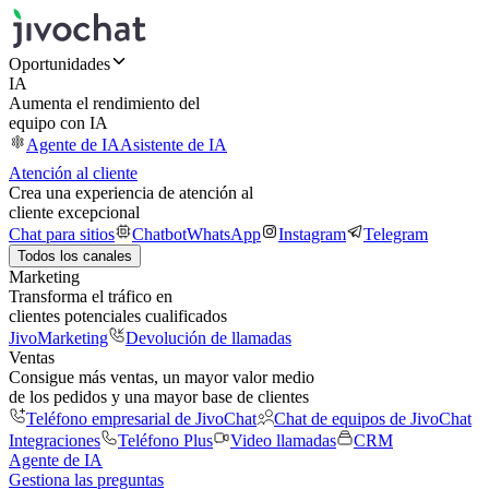
Oportunidades
IA
Aumenta el rendimiento del
equipo con IA
Agente de IA
Asistente de IA
Atención al cliente
Crea una experiencia de atención al
cliente excepcional
Chat para sitios
Chatbot
WhatsApp
Instagram
Telegram
Todos los canales
Marketing
Transforma el tráfico en
clientes potenciales cualificados
JivoMarketing
Devolución de llamadas
Ventas
Consigue más ventas, un mayor valor medio
de los pedidos y una mayor base de clientes
Teléfono empresarial de JivoChat
Chat de equipos de JivoChat
Integraciones
Teléfono Plus
Video llamadas
CRM
Agente de IA
Gestiona las preguntas