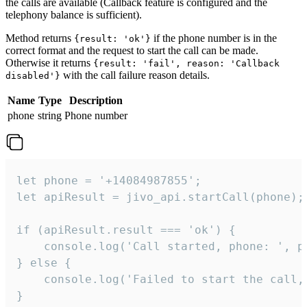
the calls are available (Callback feature is configured and the
telephony balance is sufficient).
Method returns
if the phone number is in the
{result: 'ok'}
correct format and the request to start the call can be made.
Otherwise it returns
{result: 'fail', reason: 'Callback
with the call failure reason details.
disabled'}
Name
Type
Description
phone
string
Phone number
let phone = '+14084987855';

let apiResult = jivo_api.startCall(phone);

if (apiResult.result === 'ok') {

    console.log('Call started, phone: ', ph
} else {

    console.log('Failed to start the call,
}