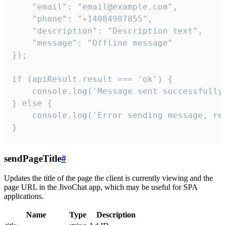
    "email": "email@example.com",

    "phone": "+14084987855",

    "description": "Description text",

    "message": "Offline message"

});

if (apiResult.result === 'ok') {

    console.log('Message sent successfully'
} else {

    console.log('Error sending message, rea
}
sendPageTitle
#
Updates the title of the page the client is currently viewing and the
page URL in the JivoChat app, which may be useful for SPA
applications.
Name
Type
Description