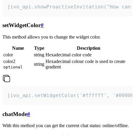
jivo_api.showProactiveInvitation("How can 
setWidgetColor
#
This method allows you to change the widget color.
Name
Type
Description
color
string
Hexadecimal color code
color2
Hexadecimal colour code is used to create
string
gradient
optional
jivo_api.setWidgetColor('#ffffff', '#00000
chatMode
#
With this method you can get the current chat status: online/offline.