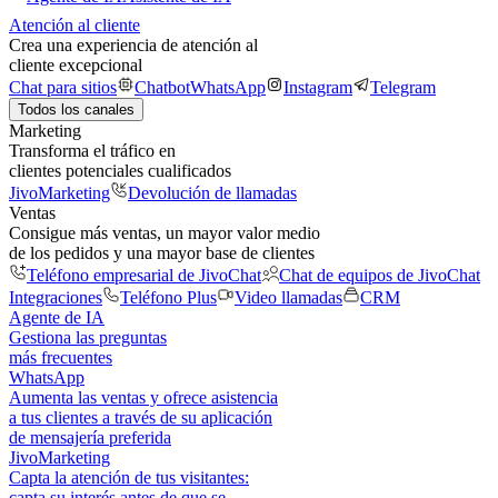
Atención al cliente
Crea una experiencia de atención al
cliente excepcional
Chat para sitios
Chatbot
WhatsApp
Instagram
Telegram
Todos los canales
Marketing
Transforma el tráfico en
clientes potenciales cualificados
JivoMarketing
Devolución de llamadas
Ventas
Consigue más ventas, un mayor valor medio
de los pedidos y una mayor base de clientes
Teléfono empresarial de JivoChat
Chat de equipos de JivoChat
Integraciones
Teléfono Plus
Video llamadas
CRM
Agente de IA
Gestiona las preguntas
más frecuentes
WhatsApp
Aumenta las ventas y ofrece asistencia
a tus clientes a través de su aplicación
de mensajería preferida
JivoMarketing
Capta la atención de tus visitantes:
capta su interés antes de que se