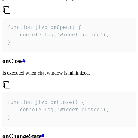
function jivo_onOpen() {

    console.log('Widget opened');

}
onClose
#
Is executed when chat window is minimized.
function jivo_onClose() {

    console.log('Widget closed');

}
onChangeState
#