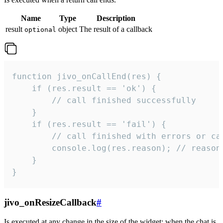
Name
Type
Description
result
object
The result of a callback
optional
function jivo_onCallEnd(res) {

    if (res.result == 'ok') {

        // call finished successfully

    }

    if (res.result == 'fail') {

        // call finished with errors or can
        console.log(res.reason); // reason 
    }

}
jivo_onResizeCallback
#
Is executed at any change in the size of the widget: when the chat is