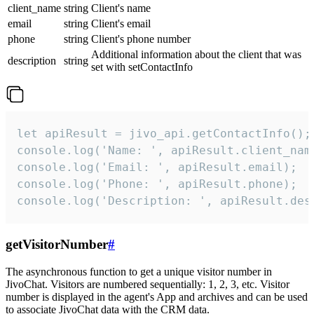
client_name
string
Client's name
email
string
Client's email
phone
string
Client's phone number
Additional information about the client that was
description
string
set with setContactInfo
let apiResult = jivo_api.getContactInfo();

console.log('Name: ', apiResult.client_name
console.log('Email: ', apiResult.email);

console.log('Phone: ', apiResult.phone);

console.log('Description: ', apiResult.des
getVisitorNumber
#
The asynchronous function to get a unique visitor number in
JivoChat. Visitors are numbered sequentially: 1, 2, 3, etc. Visitor
number is displayed in the agent's App and archives and can be used
to associate JivoChat data with the CRM data.