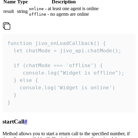
Name
Type
Description
- at least one agent is online
online
result
string
- no agents are online
offline
function jivo_onLoadCallback() {

  let chatMode = jivo_api.chatMode();

  if (chatMode === 'offline') {

     console.log("Widget is offline");

  } else {

    console.log('Widget is online')

  }

}
startCall
#
Method allows you to start a return call to the specified number, if