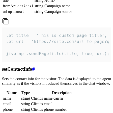
title
string
Ad ID
fromApi
string
Campaign name
optional
url
string
Campaign source
optional
let title = 'This is custom page title';

let url = 'https://site.com/url_to_page?q=p
jivo_api.sendPageTitle(title, true, url);
setContactInfo
#
Sets the contact info for the visitor. The data is displayed to the agent
similarly as if the visitors introduced themselves in the chat window.
Name
Type
Description
name
string
Client's name сайта
email
string
Client's email
phone
string
Client's phone number