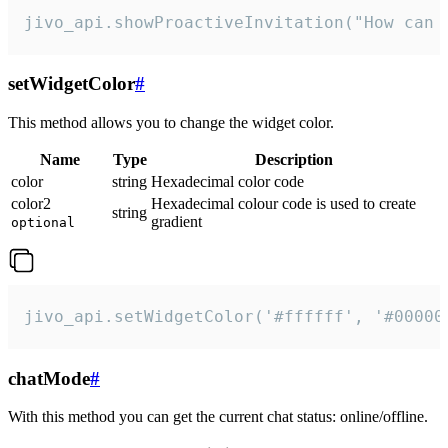
jivo_api.showProactiveInvitation("How can 
setWidgetColor
#
This method allows you to change the widget color.
Name
Type
Description
color
string
Hexadecimal color code
color2
Hexadecimal colour code is used to create
string
gradient
optional
jivo_api.setWidgetColor('#ffffff', '#00000
chatMode
#
With this method you can get the current chat status: online/offline.