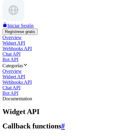
Iniciar Sesión
Regístrese gratis
Overview
Widget API
Webhooks API
Chat API
Bot API
Categorías
Overview
Widget API
Webhooks API
Chat API
Bot API
Documentation
Widget API
Callback functions
#