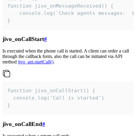
function jivo_onMessageReceived() {

	console.log(`Check agents messages:  ${i++}`)

}
jivo_onCallStart
#
Is executed when the phone call is started. A client can order a call
through the callback form, also the call can be initiated via API
method
jivo_api.startCall()
.
function jivo_onCallStart() {

  console.log('Call is started')

}
jivo_onCallEnd
#
Is executed when a return call ends.