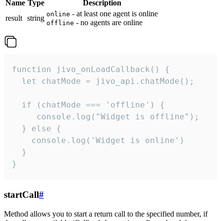
Name
Type
Description
- at least one agent is online
online
result
string
- no agents are online
offline
function jivo_onLoadCallback() {

  let chatMode = jivo_api.chatMode();

  if (chatMode === 'offline') {

     console.log("Widget is offline");

  } else {

    console.log('Widget is online')

  }

}
startCall
#
Method allows you to start a return call to the specified number, if