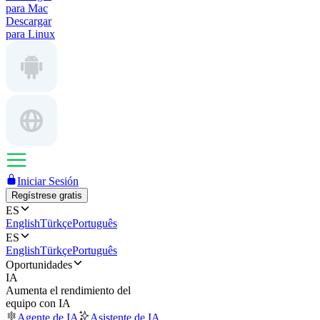
para Mac
Descargar
para Linux
Iniciar Sesión
Regístrese gratis
ES
English
Türkçe
Português
ES
English
Türkçe
Português
Oportunidades
IA
Aumenta el rendimiento del
equipo con IA
Agente de IA
Asistente de IA