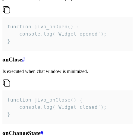
function jivo_onOpen() {

    console.log('Widget opened');

}
onClose
#
Is executed when chat window is minimized.
function jivo_onClose() {

    console.log('Widget closed');

}
onChangeState
#