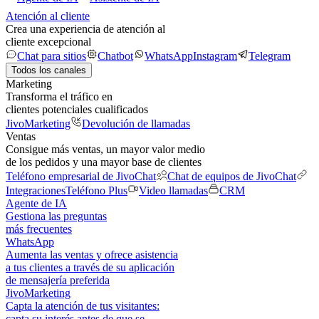
Atención al cliente
Crea una experiencia de atención al
cliente excepcional
Chat para sitios
Chatbot
WhatsApp
Instagram
Telegram
Todos los canales
Marketing
Transforma el tráfico en
clientes potenciales cualificados
JivoMarketing
Devolución de llamadas
Ventas
Consigue más ventas, un mayor valor medio
de los pedidos y una mayor base de clientes
Teléfono empresarial de JivoChat
Chat de equipos de JivoChat
Integraciones
Teléfono Plus
Video llamadas
CRM
Agente de IA
Gestiona las preguntas
más frecuentes
WhatsApp
Aumenta las ventas y ofrece asistencia
a tus clientes a través de su aplicación
de mensajería preferida
JivoMarketing
Capta la atención de tus visitantes:
capta su interés antes de que se