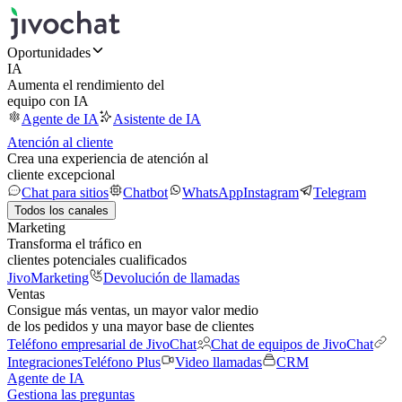
Oportunidades
IA
Aumenta el rendimiento del
equipo con IA
Agente de IA
Asistente de IA
Atención al cliente
Crea una experiencia de atención al
cliente excepcional
Chat para sitios
Chatbot
WhatsApp
Instagram
Telegram
Todos los canales
Marketing
Transforma el tráfico en
clientes potenciales cualificados
JivoMarketing
Devolución de llamadas
Ventas
Consigue más ventas, un mayor valor medio
de los pedidos y una mayor base de clientes
Teléfono empresarial de JivoChat
Chat de equipos de JivoChat
Integraciones
Teléfono Plus
Video llamadas
CRM
Agente de IA
Gestiona las preguntas