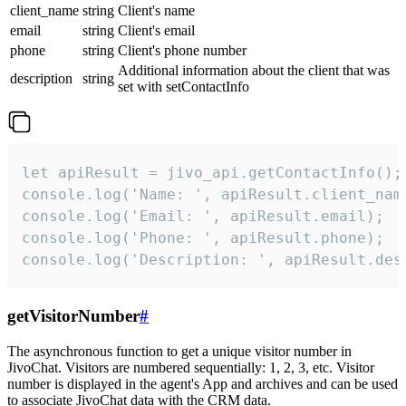
client_name
string
Client's name
email
string
Client's email
phone
string
Client's phone number
Additional information about the client that was
description
string
set with setContactInfo
let apiResult = jivo_api.getContactInfo();

console.log('Name: ', apiResult.client_name
console.log('Email: ', apiResult.email);

console.log('Phone: ', apiResult.phone);

console.log('Description: ', apiResult.des
getVisitorNumber
#
The asynchronous function to get a unique visitor number in
JivoChat. Visitors are numbered sequentially: 1, 2, 3, etc. Visitor
number is displayed in the agent's App and archives and can be used
to associate JivoChat data with the CRM data.