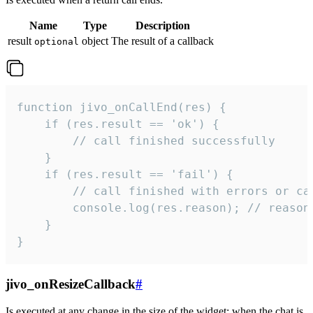
Name
Type
Description
result
object
The result of a callback
optional
function jivo_onCallEnd(res) {

    if (res.result == 'ok') {

        // call finished successfully

    }

    if (res.result == 'fail') {

        // call finished with errors or can
        console.log(res.reason); // reason 
    }

}
jivo_onResizeCallback
#
Is executed at any change in the size of the widget: when the chat is