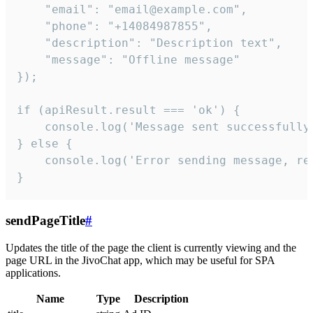
    "email": "email@example.com",

    "phone": "+14084987855",

    "description": "Description text",

    "message": "Offline message"

});

if (apiResult.result === 'ok') {

    console.log('Message sent successfully'
} else {

    console.log('Error sending message, rea
}
sendPageTitle
#
Updates the title of the page the client is currently viewing and the
page URL in the JivoChat app, which may be useful for SPA
applications.
Name
Type
Description