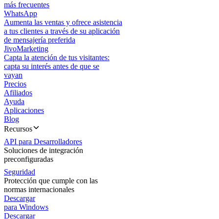
más frecuentes
WhatsApp
Aumenta las ventas y ofrece asistencia
a tus clientes a través de su aplicación
de mensajería preferida
JivoMarketing
Capta la atención de tus visitantes:
capta su interés antes de que se
vayan
Precios
Afiliados
Ayuda
Aplicaciones
Blog
Recursos
API para Desarrolladores
Soluciones de integración
preconfiguradas
Seguridad
Protección que cumple con las
normas internacionales
Descargar
para Windows
Descargar