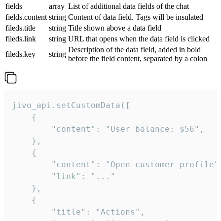
fields
array
List of additional data fields of the chat
fields.content
string
Content of data field. Tags will be insulated
fileds.title
string
Title shown above a data field
fileds.link
string
URL that opens when the data field is clicked
Description of the data field, added in bold
fileds.key
string
before the field content, separated by a colon
jivo_api.setCustomData([

    {

        "content": "User balance: $56",

    },

    {

        "content": "Open customer profile",
        "link": "..."

    },

    {

        "title": "Actions",
