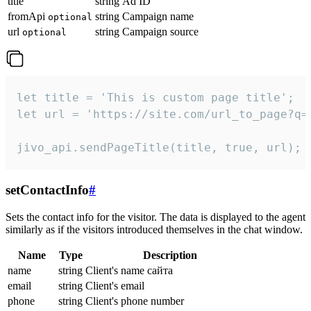
title
string
Ad ID
fromApi
string
Campaign name
optional
url
string
Campaign source
optional
let title = 'This is custom page title';

let url = 'https://site.com/url_to_page?q=p
jivo_api.sendPageTitle(title, true, url);
setContactInfo
#
Sets the contact info for the visitor. The data is displayed to the agent
similarly as if the visitors introduced themselves in the chat window.
Name
Type
Description
name
string
Client's name сайта
email
string
Client's email
phone
string
Client's phone number