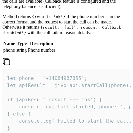
the calls are available (Callback feature is configured and the
telephony balance is sufficient).
Method returns
if the phone number is in the
{result: 'ok'}
correct format and the request to start the call can be made.
Otherwise it returns
{result: 'fail', reason: 'Callback
with the call failure reason details.
disabled'}
Name
Type
Description
phone
string
Phone number
let phone = '+14084987855';

let apiResult = jivo_api.startCall(phone);

if (apiResult.result === 'ok') {

    console.log('Call started, phone: ', ph
} else {

    console.log('Failed to start the call,
}