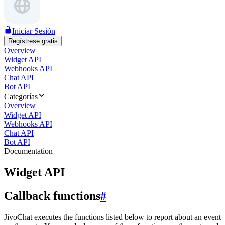
Iniciar Sesión
Regístrese gratis
Overview
Widget API
Webhooks API
Chat API
Bot API
Categorías
Overview
Widget API
Webhooks API
Chat API
Bot API
Documentation
Widget API
Callback functions
#
JivoChat executes the functions listed below to report about an event