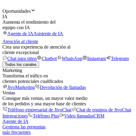
Oportunidades
IA
Aumenta el rendimiento del
equipo con IA
Agente de IA
Asistente de IA
Atención al cliente
Crea una experiencia de atención al
cliente excepcional
Chat para sitios
Chatbot
WhatsApp
Instagram
Telegram
Todos los canales
Marketing
Transforma el tráfico en
clientes potenciales cualificados
JivoMarketing
Devolución de llamadas
Ventas
Consigue más ventas, un mayor valor medio
de los pedidos y una mayor base de clientes
Teléfono empresarial de JivoChat
Chat de equipos de JivoChat
Integraciones
Teléfono Plus
Video llamadas
CRM
Agente de IA
Gestiona las preguntas
más frecuentes