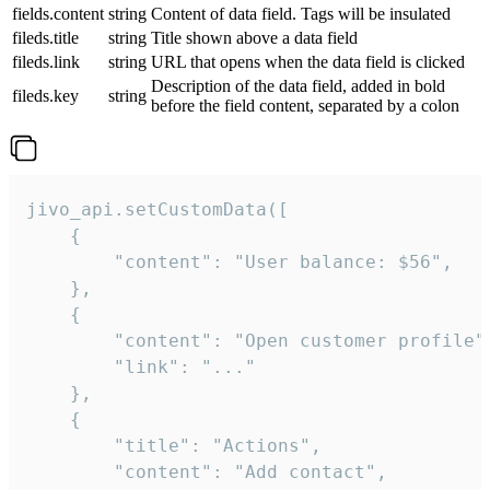
fields.content
string
Content of data field. Tags will be insulated
fileds.title
string
Title shown above a data field
fileds.link
string
URL that opens when the data field is clicked
Description of the data field, added in bold
fileds.key
string
before the field content, separated by a colon
jivo_api.setCustomData([

    {

        "content": "User balance: $56",

    },

    {

        "content": "Open customer profile",
        "link": "..."

    },

    {

        "title": "Actions",

        "content": "Add contact",
