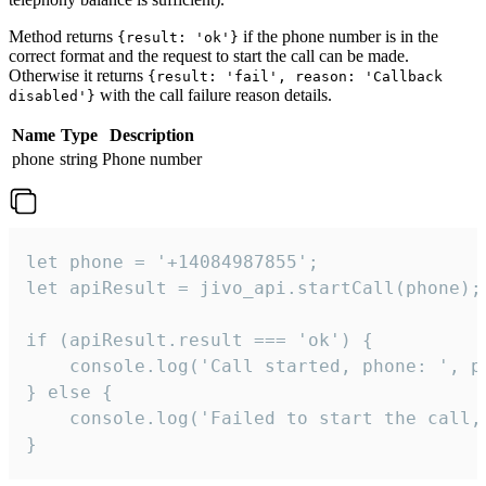
Method returns
if the phone number is in the
{result: 'ok'}
correct format and the request to start the call can be made.
Otherwise it returns
{result: 'fail', reason: 'Callback
with the call failure reason details.
disabled'}
Name
Type
Description
phone
string
Phone number
let phone = '+14084987855';

let apiResult = jivo_api.startCall(phone);

if (apiResult.result === 'ok') {

    console.log('Call started, phone: ', ph
} else {

    console.log('Failed to start the call,
}