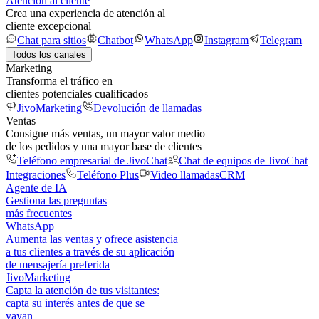
Atención al cliente
Crea una experiencia de atención al
cliente excepcional
Chat para sitios
Chatbot
WhatsApp
Instagram
Telegram
Todos los canales
Marketing
Transforma el tráfico en
clientes potenciales cualificados
JivoMarketing
Devolución de llamadas
Ventas
Consigue más ventas, un mayor valor medio
de los pedidos y una mayor base de clientes
Teléfono empresarial de JivoChat
Chat de equipos de JivoChat
Integraciones
Teléfono Plus
Video llamadas
CRM
Agente de IA
Gestiona las preguntas
más frecuentes
WhatsApp
Aumenta las ventas y ofrece asistencia
a tus clientes a través de su aplicación
de mensajería preferida
JivoMarketing
Capta la atención de tus visitantes:
capta su interés antes de que se
vayan