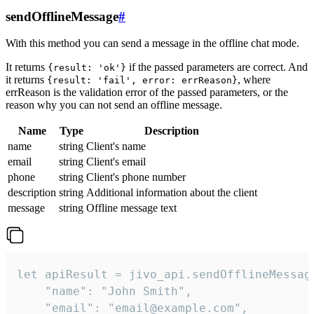
sendOfflineMessage
#
With this method you can send a message in the offline chat mode.
It returns
if the passed parameters are correct. And
{result: 'ok'}
it returns
, where
{result: 'fail', error: errReason}
errReason is the validation error of the passed parameters, or the
reason why you can not send an offline message.
Name
Type
Description
name
string
Client's name
email
string
Client's email
phone
string
Client's phone number
description
string
Additional information about the client
message
string
Offline message text
let apiResult = jivo_api.sendOfflineMessage
    "name": "John Smith",

    "email": "email@example.com",
