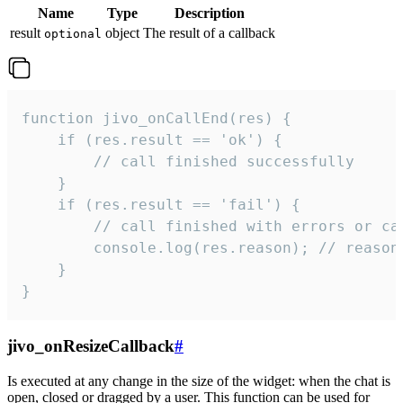
Name
Type
Description
result
object
The result of a callback
optional
function jivo_onCallEnd(res) {

    if (res.result == 'ok') {

        // call finished successfully

    }

    if (res.result == 'fail') {

        // call finished with errors or can
        console.log(res.reason); // reason 
    }

}
jivo_onResizeCallback
#
Is executed at any change in the size of the widget: when the chat is
open, closed or dragged by a user. This function can be used for