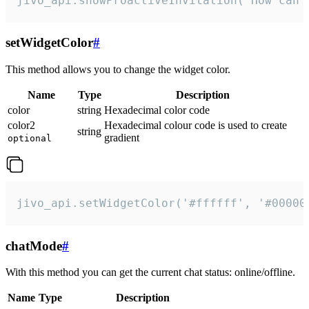
jivo_api.showProactiveInvitation("How can 
setWidgetColor
#
This method allows you to change the widget color.
Name
Type
Description
color
string
Hexadecimal color code
color2
Hexadecimal colour code is used to create
string
gradient
optional
jivo_api.setWidgetColor('#ffffff', '#00000
chatMode
#
With this method you can get the current chat status: online/offline.
Name
Type
Description