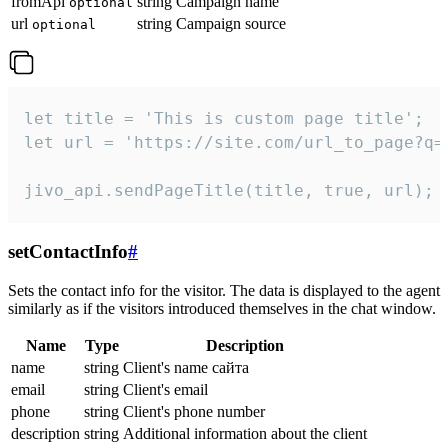
fromApi
string
Campaign name
optional
url
string
Campaign source
optional
let title = 'This is custom page title';

let url = 'https://site.com/url_to_page?q=p
jivo_api.sendPageTitle(title, true, url);
setContactInfo
#
Sets the contact info for the visitor. The data is displayed to the agent
similarly as if the visitors introduced themselves in the chat window.
Name
Type
Description
name
string
Client's name сайта
email
string
Client's email
phone
string
Client's phone number
description
string
Additional information about the client