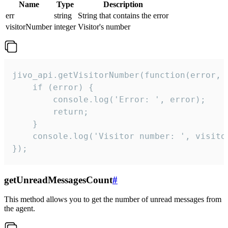
Name
Type
Description
err
string
String that contains the error
visitorNumber
integer
Visitor's number
jivo_api.getVisitorNumber(function(error, v
    if (error) {

        console.log('Error: ', error);

        return;

    }  

    console.log('Visitor number: ', visitor
});
getUnreadMessagesCount
#
This method allows you to get the number of unread messages from
the agent.