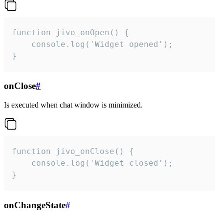
function jivo_onOpen() {

    console.log('Widget opened');

}
onClose
#
Is executed when chat window is minimized.
function jivo_onClose() {

    console.log('Widget closed');

}
onChangeState
#