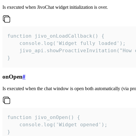
Is executed when JivoChat widget initialization is over.
function jivo_onLoadCallback() {

    console.log('Widget fully loaded');

    jivo_api.showProactiveInvitation("How c
}
onOpen
#
Is executed when the chat window is open both automatically (via proa
function jivo_onOpen() {

    console.log('Widget opened');

}