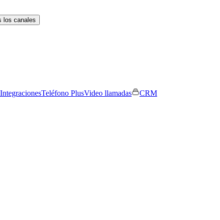
 los canales
Integraciones
Teléfono Plus
Video llamadas
CRM