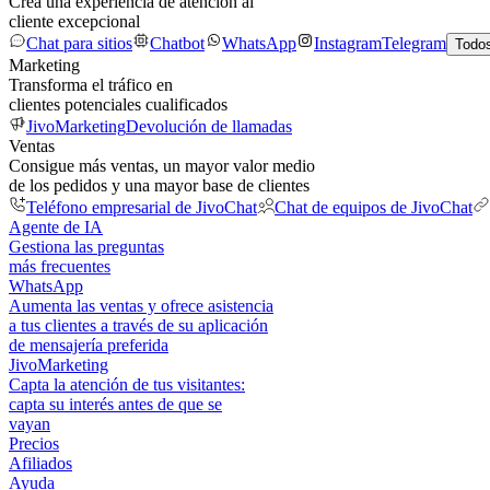
Crea una experiencia de atención al
cliente excepcional
Chat para sitios
Chatbot
WhatsApp
Instagram
Telegram
Todos
Marketing
Transforma el tráfico en
clientes potenciales cualificados
JivoMarketing
Devolución de llamadas
Ventas
Consigue más ventas, un mayor valor medio
de los pedidos y una mayor base de clientes
Teléfono empresarial de JivoChat
Chat de equipos de JivoChat
Agente de IA
Gestiona las preguntas
más frecuentes
WhatsApp
Aumenta las ventas y ofrece asistencia
a tus clientes a través de su aplicación
de mensajería preferida
JivoMarketing
Capta la atención de tus visitantes:
capta su interés antes de que se
vayan
Precios
Afiliados
Ayuda