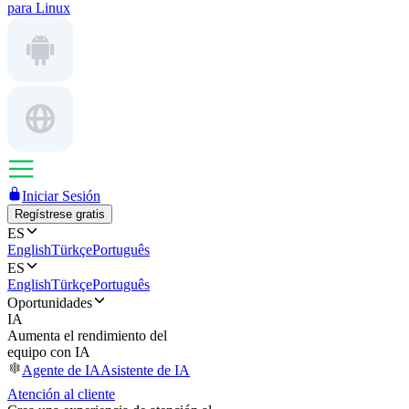
para Linux
Iniciar Sesión
Regístrese gratis
ES
English
Türkçe
Português
ES
English
Türkçe
Português
Oportunidades
IA
Aumenta el rendimiento del
equipo con IA
Agente de IA
Asistente de IA
Atención al cliente