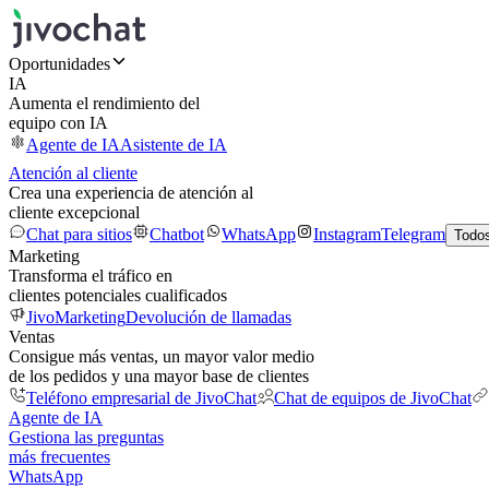
Oportunidades
IA
Aumenta el rendimiento del
equipo con IA
Agente de IA
Asistente de IA
Atención al cliente
Crea una experiencia de atención al
cliente excepcional
Chat para sitios
Chatbot
WhatsApp
Instagram
Telegram
Todos
Marketing
Transforma el tráfico en
clientes potenciales cualificados
JivoMarketing
Devolución de llamadas
Ventas
Consigue más ventas, un mayor valor medio
de los pedidos y una mayor base de clientes
Teléfono empresarial de JivoChat
Chat de equipos de JivoChat
Agente de IA
Gestiona las preguntas
más frecuentes
WhatsApp