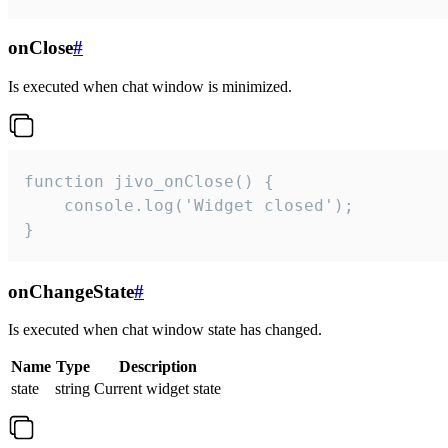
onClose
#
Is executed when chat window is minimized.
function jivo_onClose() {

    console.log('Widget closed');

}
onChangeState
#
Is executed when chat window state has changed.
Name
Type
Description
state
string
Current widget state