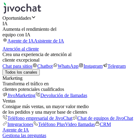
Oportunidades
IA
Aumenta el rendimiento del
equipo con IA
Agente de IA
Asistente de IA
Atención al cliente
Crea una experiencia de atención al
cliente excepcional
Chat para sitios
Chatbot
WhatsApp
Instagram
Telegram
Todos los canales
Marketing
Transforma el tráfico en
clientes potenciales cualificados
JivoMarketing
Devolución de llamadas
Ventas
Consigue más ventas, un mayor valor medio
de los pedidos y una mayor base de clientes
Teléfono empresarial de JivoChat
Chat de equipos de JivoChat
Integraciones
Teléfono Plus
Video llamadas
CRM
Agente de IA
Gestiona las preguntas