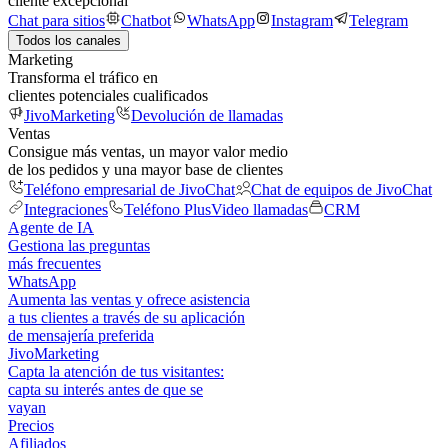
cliente excepcional
Chat para sitios
Chatbot
WhatsApp
Instagram
Telegram
Todos los canales
Marketing
Transforma el tráfico en
clientes potenciales cualificados
JivoMarketing
Devolución de llamadas
Ventas
Consigue más ventas, un mayor valor medio
de los pedidos y una mayor base de clientes
Teléfono empresarial de JivoChat
Chat de equipos de JivoChat
Integraciones
Teléfono Plus
Video llamadas
CRM
Agente de IA
Gestiona las preguntas
más frecuentes
WhatsApp
Aumenta las ventas y ofrece asistencia
a tus clientes a través de su aplicación
de mensajería preferida
JivoMarketing
Capta la atención de tus visitantes:
capta su interés antes de que se
vayan
Precios
Afiliados