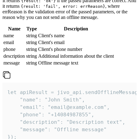
It returns
if the passed parameters are correct. And
{result: 'ok'}
it returns
, where
{result: 'fail', error: errReason}
errReason is the validation error of the passed parameters, or the
reason why you can not send an offline message.
Name
Type
Description
name
string
Client's name
email
string
Client's email
phone
string
Client's phone number
description
string
Additional information about the client
message
string
Offline message text
let apiResult = jivo_api.sendOfflineMessage
    "name": "John Smith",

    "email": "email@example.com",

    "phone": "+14084987855",

    "description": "Description text",

    "message": "Offline message"

});
