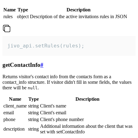
Name
Type
Description
rules
object
Description of the active invitations rules in JSON
jivo_api.setRules(rules);
getContactInfo
#
Returns visitor's contact info from the contacts form as a
contact_info structure. If visitor didn't fill in some fields, the values
there will be
.
null
Name
Type
Description
client_name
string
Client's name
email
string
Client's email
phone
string
Client's phone number
Additional information about the client that was
description
string
set with setContactInfo