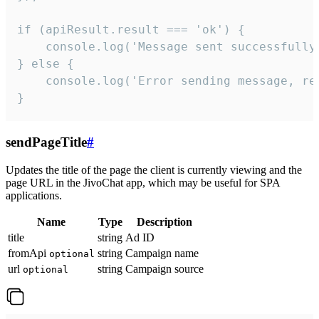
if (apiResult.result === 'ok') {

    console.log('Message sent successfully'
} else {

    console.log('Error sending message, rea
}
sendPageTitle
#
Updates the title of the page the client is currently viewing and the
page URL in the JivoChat app, which may be useful for SPA
applications.
Name
Type
Description
title
string
Ad ID
fromApi
string
Campaign name
optional
url
string
Campaign source
optional