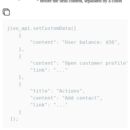
before the field content, separated by a colon
jivo_api.setCustomData([

    {

        "content": "User balance: $56",

    },

    {

        "content": "Open customer profile",
        "link": "..."

    },

    {

        "title": "Actions",

        "content": "Add contact",

        "link": "..."

    }

 ]);