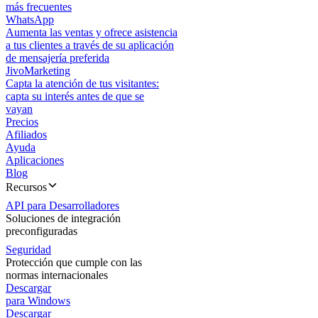
más frecuentes
WhatsApp
Aumenta las ventas y ofrece asistencia
a tus clientes a través de su aplicación
de mensajería preferida
JivoMarketing
Capta la atención de tus visitantes:
capta su interés antes de que se
vayan
Precios
Afiliados
Ayuda
Aplicaciones
Blog
Recursos
API para Desarrolladores
Soluciones de integración
preconfiguradas
Seguridad
Protección que cumple con las
normas internacionales
Descargar
para Windows
Descargar