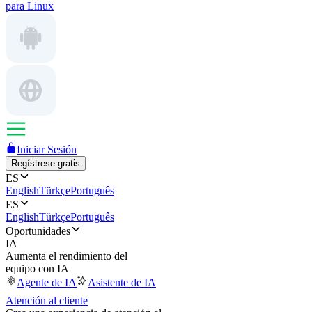
para Linux
Iniciar Sesión
Regístrese gratis
ES
English
Türkçe
Português
ES
English
Türkçe
Português
Oportunidades
IA
Aumenta el rendimiento del
equipo con IA
Agente de IA
Asistente de IA
Atención al cliente