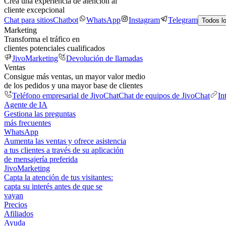
Crea una experiencia de atención al
cliente excepcional
Chat para sitios
Chatbot
WhatsApp
Instagram
Telegram
Todos l
Marketing
Transforma el tráfico en
clientes potenciales cualificados
JivoMarketing
Devolución de llamadas
Ventas
Consigue más ventas, un mayor valor medio
de los pedidos y una mayor base de clientes
Teléfono empresarial de JivoChat
Chat de equipos de JivoChat
In
Agente de IA
Gestiona las preguntas
más frecuentes
WhatsApp
Aumenta las ventas y ofrece asistencia
a tus clientes a través de su aplicación
de mensajería preferida
JivoMarketing
Capta la atención de tus visitantes:
capta su interés antes de que se
vayan
Precios
Afiliados
Ayuda