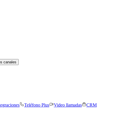
os canales
tegraciones
Teléfono Plus
Video llamadas
CRM