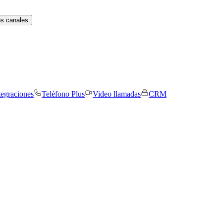
os canales
tegraciones
Teléfono Plus
Video llamadas
CRM