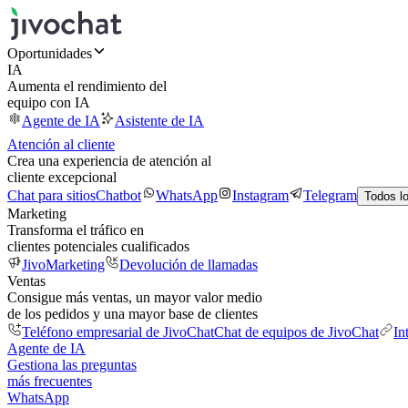
Oportunidades
IA
Aumenta el rendimiento del
equipo con IA
Agente de IA
Asistente de IA
Atención al cliente
Crea una experiencia de atención al
cliente excepcional
Chat para sitios
Chatbot
WhatsApp
Instagram
Telegram
Todos l
Marketing
Transforma el tráfico en
clientes potenciales cualificados
JivoMarketing
Devolución de llamadas
Ventas
Consigue más ventas, un mayor valor medio
de los pedidos y una mayor base de clientes
Teléfono empresarial de JivoChat
Chat de equipos de JivoChat
In
Agente de IA
Gestiona las preguntas
más frecuentes
WhatsApp