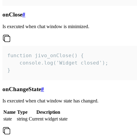
onClose
#
Is executed when chat window is minimized.
function jivo_onClose() {

    console.log('Widget closed');

}
onChangeState
#
Is executed when chat window state has changed.
Name
Type
Description
state
string
Current widget state