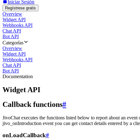
Iniciar Sesión
Regístrese gratis
Overview
Widget API
Webhooks API
Chat API
Bot API
Categorías
Overview
Widget API
Webhooks API
Chat API
Bot API
Documentation
Widget API
Callback functions
#
JivoChat executes the functions listed below to report about an event 
jivo_onIntroduction event you can get contact details entered by a clie
onLoadCallback
#