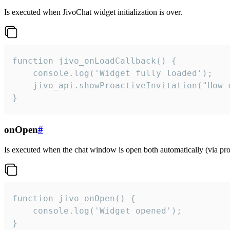
Is executed when JivoChat widget initialization is over.
function jivo_onLoadCallback() {

    console.log('Widget fully loaded');

    jivo_api.showProactiveInvitation("How c
}
onOpen
#
Is executed when the chat window is open both automatically (via proa
function jivo_onOpen() {

    console.log('Widget opened');

}