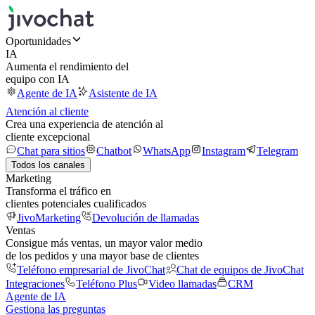
Oportunidades
IA
Aumenta el rendimiento del
equipo con IA
Agente de IA
Asistente de IA
Atención al cliente
Crea una experiencia de atención al
cliente excepcional
Chat para sitios
Chatbot
WhatsApp
Instagram
Telegram
Todos los canales
Marketing
Transforma el tráfico en
clientes potenciales cualificados
JivoMarketing
Devolución de llamadas
Ventas
Consigue más ventas, un mayor valor medio
de los pedidos y una mayor base de clientes
Teléfono empresarial de JivoChat
Chat de equipos de JivoChat
Integraciones
Teléfono Plus
Video llamadas
CRM
Agente de IA
Gestiona las preguntas