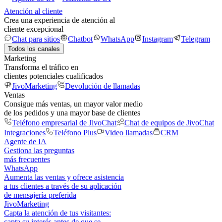
Atención al cliente
Crea una experiencia de atención al
cliente excepcional
Chat para sitios
Chatbot
WhatsApp
Instagram
Telegram
Todos los canales
Marketing
Transforma el tráfico en
clientes potenciales cualificados
JivoMarketing
Devolución de llamadas
Ventas
Consigue más ventas, un mayor valor medio
de los pedidos y una mayor base de clientes
Teléfono empresarial de JivoChat
Chat de equipos de JivoChat
Integraciones
Teléfono Plus
Video llamadas
CRM
Agente de IA
Gestiona las preguntas
más frecuentes
WhatsApp
Aumenta las ventas y ofrece asistencia
a tus clientes a través de su aplicación
de mensajería preferida
JivoMarketing
Capta la atención de tus visitantes:
capta su interés antes de que se