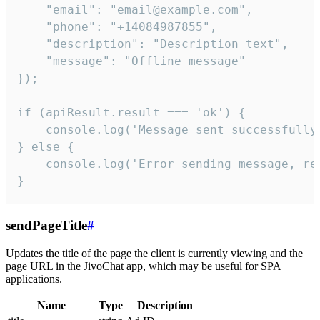
    "email": "email@example.com",

    "phone": "+14084987855",

    "description": "Description text",

    "message": "Offline message"

});

if (apiResult.result === 'ok') {

    console.log('Message sent successfully'
} else {

    console.log('Error sending message, rea
}
sendPageTitle
#
Updates the title of the page the client is currently viewing and the
page URL in the JivoChat app, which may be useful for SPA
applications.
Name
Type
Description