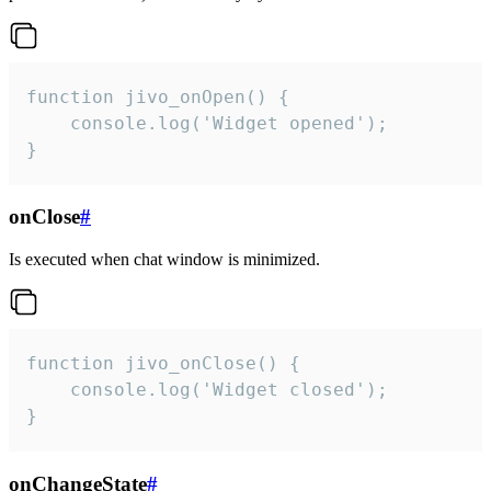
function jivo_onOpen() {

    console.log('Widget opened');

}
onClose
#
Is executed when chat window is minimized.
function jivo_onClose() {

    console.log('Widget closed');

}
onChangeState
#