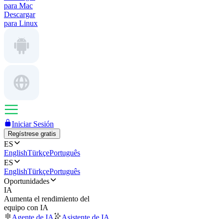
para Mac
Descargar
para Linux
Iniciar Sesión
Regístrese gratis
ES
English
Türkçe
Português
ES
English
Türkçe
Português
Oportunidades
IA
Aumenta el rendimiento del
equipo con IA
Agente de IA
Asistente de IA