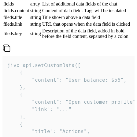
fields
array
List of additional data fields of the chat
fields.content
string
Content of data field. Tags will be insulated
fileds.title
string
Title shown above a data field
fileds.link
string
URL that opens when the data field is clicked
Description of the data field, added in bold
fileds.key
string
before the field content, separated by a colon
jivo_api.setCustomData([

    {

        "content": "User balance: $56",

    },

    {

        "content": "Open customer profile",
        "link": "..."

    },

    {

        "title": "Actions",
