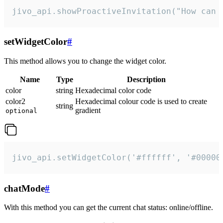
jivo_api.showProactiveInvitation("How can 
setWidgetColor
#
This method allows you to change the widget color.
Name
Type
Description
color
string
Hexadecimal color code
color2
Hexadecimal colour code is used to create
string
gradient
optional
jivo_api.setWidgetColor('#ffffff', '#00000
chatMode
#
With this method you can get the current chat status: online/offline.