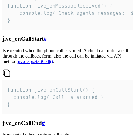
function jivo_onMessageReceived() {

	console.log(`Check agents messages:  ${i++}`)

}
jivo_onCallStart
#
Is executed when the phone call is started. A client can order a call
through the callback form, also the call can be initiated via API
method
jivo_api.startCall()
.
function jivo_onCallStart() {

  console.log('Call is started')

}
jivo_onCallEnd
#
Is executed when a return call ends.