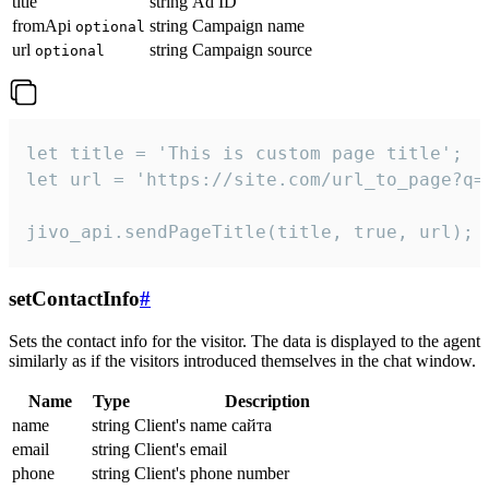
title
string
Ad ID
fromApi
string
Campaign name
optional
url
string
Campaign source
optional
let title = 'This is custom page title';

let url = 'https://site.com/url_to_page?q=p
jivo_api.sendPageTitle(title, true, url);
setContactInfo
#
Sets the contact info for the visitor. The data is displayed to the agent
similarly as if the visitors introduced themselves in the chat window.
Name
Type
Description
name
string
Client's name сайта
email
string
Client's email
phone
string
Client's phone number