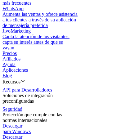
más frecuentes
WhatsApp
Aumenta las ventas y ofrece asistencia
a tus clientes a través de su aplicación
de mensajería preferida
JivoMarketing
Capta la atención de tus visitantes:
capta su interés antes de que se
vayan
Precios
Afiliados
Ayuda
Aplicaciones
Blog
Recursos
API para Desarrolladores
Soluciones de integración
preconfiguradas
Seguridad
Protección que cumple con las
normas internacionales
Descargar
para Windows
Descargar