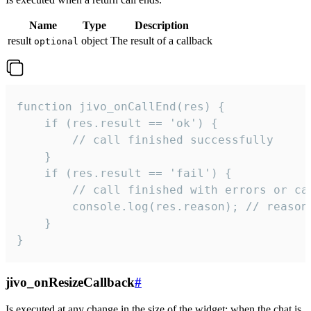
Name
Type
Description
result
object
The result of a callback
optional
function jivo_onCallEnd(res) {

    if (res.result == 'ok') {

        // call finished successfully

    }

    if (res.result == 'fail') {

        // call finished with errors or can
        console.log(res.reason); // reason 
    }

}
jivo_onResizeCallback
#
Is executed at any change in the size of the widget: when the chat is