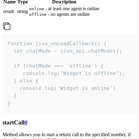
Name
Type
Description
- at least one agent is online
online
result
string
- no agents are online
offline
function jivo_onLoadCallback() {

  let chatMode = jivo_api.chatMode();

  if (chatMode === 'offline') {

     console.log("Widget is offline");

  } else {

    console.log('Widget is online')

  }

}
startCall
#
Method allows you to start a return call to the specified number, if