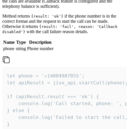
the calls are available (Callback feature is configured and the
telephony balance is sufficient).
Method returns
if the phone number is in the
{result: 'ok'}
correct format and the request to start the call can be made.
Otherwise it returns
{result: 'fail', reason: 'Callback
with the call failure reason details.
disabled'}
Name
Type
Description
phone
string
Phone number
let phone = '+14084987855';

let apiResult = jivo_api.startCall(phone);

if (apiResult.result === 'ok') {

    console.log('Call started, phone: ', ph
} else {

    console.log('Failed to start the call,
}