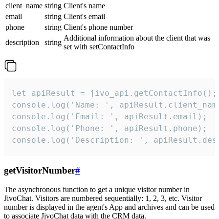
client_name
string
Client's name
email
string
Client's email
phone
string
Client's phone number
Additional information about the client that was
description
string
set with setContactInfo
let apiResult = jivo_api.getContactInfo();

console.log('Name: ', apiResult.client_name
console.log('Email: ', apiResult.email);

console.log('Phone: ', apiResult.phone);

console.log('Description: ', apiResult.des
getVisitorNumber
#
The asynchronous function to get a unique visitor number in
JivoChat. Visitors are numbered sequentially: 1, 2, 3, etc. Visitor
number is displayed in the agent's App and archives and can be used
to associate JivoChat data with the CRM data.