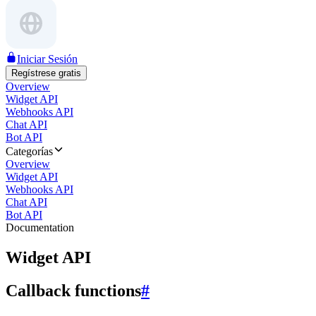
Iniciar Sesión
Regístrese gratis
Overview
Widget API
Webhooks API
Chat API
Bot API
Categorías
Overview
Widget API
Webhooks API
Chat API
Bot API
Documentation
Widget API
Callback functions
#