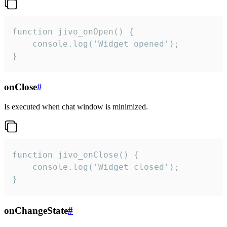
function jivo_onOpen() {

    console.log('Widget opened');

}
onClose
#
Is executed when chat window is minimized.
function jivo_onClose() {

    console.log('Widget closed');

}
onChangeState
#