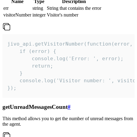
Name
Type
Description
err
string
String that contains the error
visitorNumber
integer
Visitor's number
jivo_api.getVisitorNumber(function(error, v
    if (error) {

        console.log('Error: ', error);

        return;

    }  

    console.log('Visitor number: ', visitor
});
getUnreadMessagesCount
#
This method allows you to get the number of unread messages from
the agent.