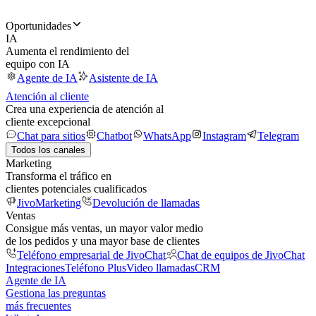
Oportunidades
IA
Aumenta el rendimiento del
equipo con IA
Agente de IA
Asistente de IA
Atención al cliente
Crea una experiencia de atención al
cliente excepcional
Chat para sitios
Chatbot
WhatsApp
Instagram
Telegram
Todos los canales
Marketing
Transforma el tráfico en
clientes potenciales cualificados
JivoMarketing
Devolución de llamadas
Ventas
Consigue más ventas, un mayor valor medio
de los pedidos y una mayor base de clientes
Teléfono empresarial de JivoChat
Chat de equipos de JivoChat
Integraciones
Teléfono Plus
Video llamadas
CRM
Agente de IA
Gestiona las preguntas
más frecuentes