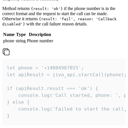
Method returns
if the phone number is in the
{result: 'ok'}
correct format and the request to start the call can be made.
Otherwise it returns
{result: 'fail', reason: 'Callback
with the call failure reason details.
disabled'}
Name
Type
Description
phone
string
Phone number
let phone = '+14084987855';

let apiResult = jivo_api.startCall(phone);

if (apiResult.result === 'ok') {

    console.log('Call started, phone: ', ph
} else {

    console.log('Failed to start the call,
}