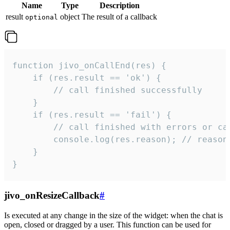
Name
Type
Description
result
object
The result of a callback
optional
function jivo_onCallEnd(res) {

    if (res.result == 'ok') {

        // call finished successfully

    }

    if (res.result == 'fail') {

        // call finished with errors or can
        console.log(res.reason); // reason 
    }

}
jivo_onResizeCallback
#
Is executed at any change in the size of the widget: when the chat is
open, closed or dragged by a user. This function can be used for