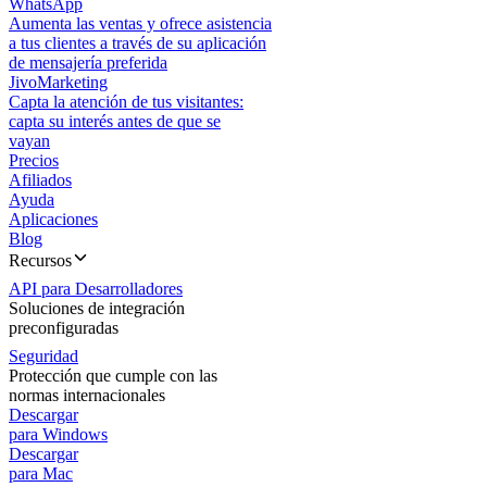
WhatsApp
Aumenta las ventas y ofrece asistencia
a tus clientes a través de su aplicación
de mensajería preferida
JivoMarketing
Capta la atención de tus visitantes:
capta su interés antes de que se
vayan
Precios
Afiliados
Ayuda
Aplicaciones
Blog
Recursos
API para Desarrolladores
Soluciones de integración
preconfiguradas
Seguridad
Protección que cumple con las
normas internacionales
Descargar
para Windows
Descargar
para Mac