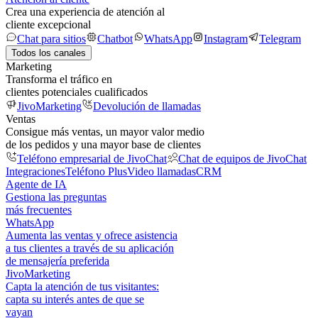
Crea una experiencia de atención al
cliente excepcional
Chat para sitios
Chatbot
WhatsApp
Instagram
Telegram
Todos los canales
Marketing
Transforma el tráfico en
clientes potenciales cualificados
JivoMarketing
Devolución de llamadas
Ventas
Consigue más ventas, un mayor valor medio
de los pedidos y una mayor base de clientes
Teléfono empresarial de JivoChat
Chat de equipos de JivoChat
Integraciones
Teléfono Plus
Video llamadas
CRM
Agente de IA
Gestiona las preguntas
más frecuentes
WhatsApp
Aumenta las ventas y ofrece asistencia
a tus clientes a través de su aplicación
de mensajería preferida
JivoMarketing
Capta la atención de tus visitantes:
capta su interés antes de que se
vayan