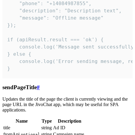
    "phone": "+14084987855",

    "description": "Description text",

    "message": "Offline message"

});

if (apiResult.result === 'ok') {

    console.log('Message sent successfully'
} else {

    console.log('Error sending message, rea
}
sendPageTitle
#
Updates the title of the page the client is currently viewing and the
page URL in the JivoChat app, which may be useful for SPA
applications.
Name
Type
Description
title
string
Ad ID
fromApi
string
Campaign name
optional