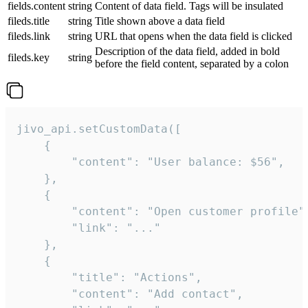
fields.content
string
Content of data field. Tags will be insulated
fileds.title
string
Title shown above a data field
fileds.link
string
URL that opens when the data field is clicked
Description of the data field, added in bold
fileds.key
string
before the field content, separated by a colon
jivo_api.setCustomData([

    {

        "content": "User balance: $56",

    },

    {

        "content": "Open customer profile",
        "link": "..."

    },

    {

        "title": "Actions",

        "content": "Add contact",
