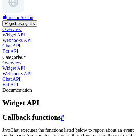
Iniciar Sesión
Regístrese gratis
Overview
Widget API
Webhooks API
Chat API
Bot API
Categorías
Overview
Widget API
Webhooks API
Chat API
Bot API
Documentation
Widget API
Callback functions
#
JivoChat executes the functions listed below to report about an event
on the page. You can declare any of these functions on the page and