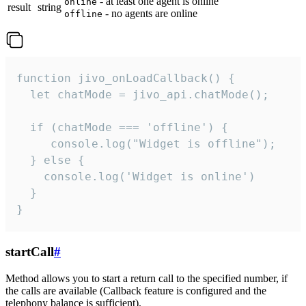
- at least one agent is online
online
result
string
- no agents are online
offline
function jivo_onLoadCallback() {

  let chatMode = jivo_api.chatMode();

  if (chatMode === 'offline') {

     console.log("Widget is offline");

  } else {

    console.log('Widget is online')

  }

}
startCall
#
Method allows you to start a return call to the specified number, if
the calls are available (Callback feature is configured and the
telephony balance is sufficient).