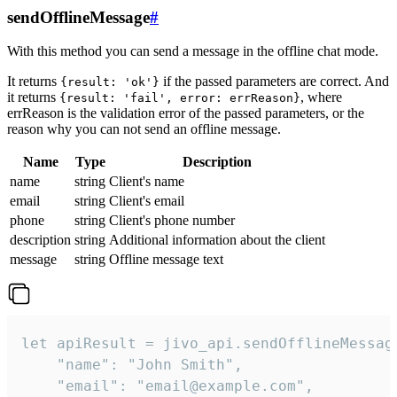
sendOfflineMessage
#
With this method you can send a message in the offline chat mode.
It returns
if the passed parameters are correct. And
{result: 'ok'}
it returns
, where
{result: 'fail', error: errReason}
errReason is the validation error of the passed parameters, or the
reason why you can not send an offline message.
Name
Type
Description
name
string
Client's name
email
string
Client's email
phone
string
Client's phone number
description
string
Additional information about the client
message
string
Offline message text
let apiResult = jivo_api.sendOfflineMessage
    "name": "John Smith",

    "email": "email@example.com",
