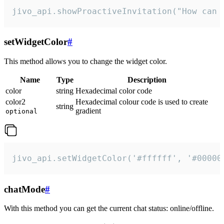
jivo_api.showProactiveInvitation("How can 
setWidgetColor
#
This method allows you to change the widget color.
Name
Type
Description
color
string
Hexadecimal color code
color2
Hexadecimal colour code is used to create
string
gradient
optional
jivo_api.setWidgetColor('#ffffff', '#00000
chatMode
#
With this method you can get the current chat status: online/offline.