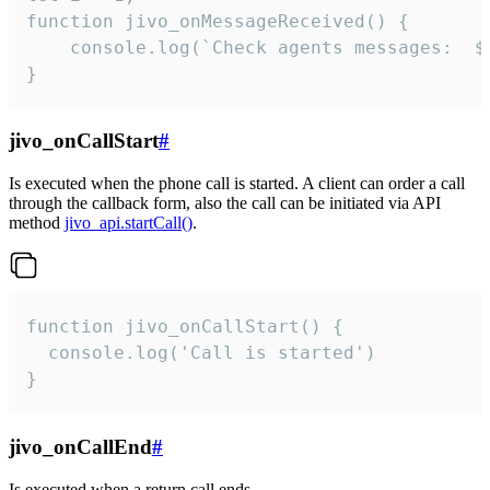
function jivo_onMessageReceived() {

	console.log(`Check agents messages:  ${i++}`)

}
jivo_onCallStart
#
Is executed when the phone call is started. A client can order a call
through the callback form, also the call can be initiated via API
method
jivo_api.startCall()
.
function jivo_onCallStart() {

  console.log('Call is started')

}
jivo_onCallEnd
#
Is executed when a return call ends.