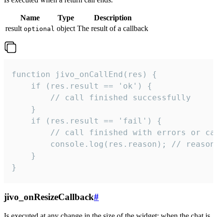
Name
Type
Description
result
object
The result of a callback
optional
function jivo_onCallEnd(res) {

    if (res.result == 'ok') {

        // call finished successfully

    }

    if (res.result == 'fail') {

        // call finished with errors or can
        console.log(res.reason); // reason 
    }

}
jivo_onResizeCallback
#
Is executed at any change in the size of the widget: when the chat is