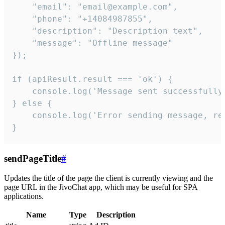
    "email": "email@example.com",

    "phone": "+14084987855",

    "description": "Description text",

    "message": "Offline message"

});

if (apiResult.result === 'ok') {

    console.log('Message sent successfully'
} else {

    console.log('Error sending message, rea
}
sendPageTitle
#
Updates the title of the page the client is currently viewing and the
page URL in the JivoChat app, which may be useful for SPA
applications.
Name
Type
Description