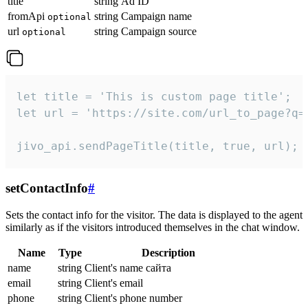
title
string
Ad ID
fromApi
string
Campaign name
optional
url
string
Campaign source
optional
let title = 'This is custom page title';

let url = 'https://site.com/url_to_page?q=p
jivo_api.sendPageTitle(title, true, url);
setContactInfo
#
Sets the contact info for the visitor. The data is displayed to the agent
similarly as if the visitors introduced themselves in the chat window.
Name
Type
Description
name
string
Client's name сайта
email
string
Client's email
phone
string
Client's phone number