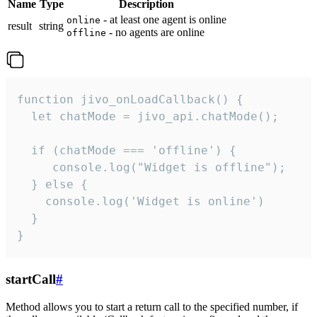
Name
Type
Description
- at least one agent is online
online
result
string
- no agents are online
offline
function jivo_onLoadCallback() {

  let chatMode = jivo_api.chatMode();

  if (chatMode === 'offline') {

     console.log("Widget is offline");

  } else {

    console.log('Widget is online')

  }

}
startCall
#
Method allows you to start a return call to the specified number, if