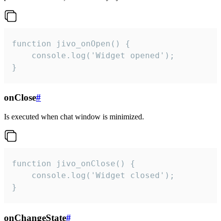
function jivo_onOpen() {

    console.log('Widget opened');

}
onClose
#
Is executed when chat window is minimized.
function jivo_onClose() {

    console.log('Widget closed');

}
onChangeState
#