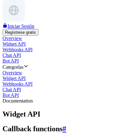
Iniciar Sesión
Regístrese gratis
Overview
Widget API
Webhooks API
Chat API
Bot API
Categorías
Overview
Widget API
Webhooks API
Chat API
Bot API
Documentation
Widget API
Callback functions
#