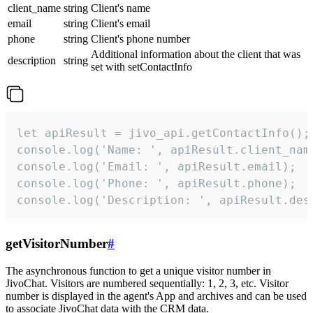
client_name
string
Client's name
email
string
Client's email
phone
string
Client's phone number
Additional information about the client that was
description
string
set with setContactInfo
let apiResult = jivo_api.getContactInfo();

console.log('Name: ', apiResult.client_name
console.log('Email: ', apiResult.email);

console.log('Phone: ', apiResult.phone);

console.log('Description: ', apiResult.des
getVisitorNumber
#
The asynchronous function to get a unique visitor number in
JivoChat. Visitors are numbered sequentially: 1, 2, 3, etc. Visitor
number is displayed in the agent's App and archives and can be used
to associate JivoChat data with the CRM data.