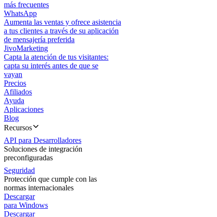
más frecuentes
WhatsApp
Aumenta las ventas y ofrece asistencia
a tus clientes a través de su aplicación
de mensajería preferida
JivoMarketing
Capta la atención de tus visitantes:
capta su interés antes de que se
vayan
Precios
Afiliados
Ayuda
Aplicaciones
Blog
Recursos
API para Desarrolladores
Soluciones de integración
preconfiguradas
Seguridad
Protección que cumple con las
normas internacionales
Descargar
para Windows
Descargar