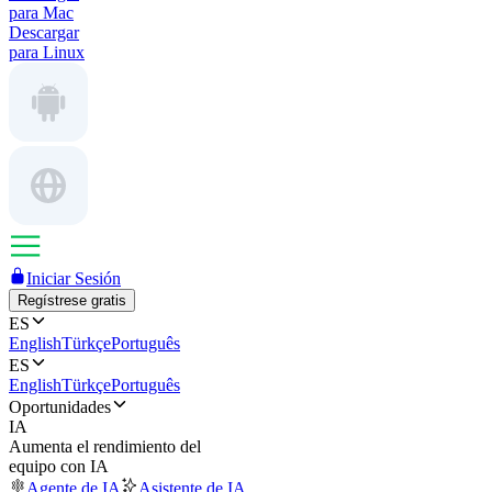
para Mac
Descargar
para Linux
Iniciar Sesión
Regístrese gratis
ES
English
Türkçe
Português
ES
English
Türkçe
Português
Oportunidades
IA
Aumenta el rendimiento del
equipo con IA
Agente de IA
Asistente de IA