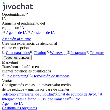
Oportunidades
IA
Aumenta el rendimiento del
equipo con IA
Agente de IA
Asistente de IA
Atención al cliente
Crea una experiencia de atención al
cliente excepcional
Chat para sitios
Chatbot
WhatsApp
Instagram
Telegram
Todos los canales
Marketing
Transforma el tráfico en
clientes potenciales cualificados
JivoMarketing
Devolución de llamadas
Ventas
Consigue más ventas, un mayor valor medio
de los pedidos y una mayor base de clientes
Teléfono empresarial de JivoChat
Chat de equipos de JivoChat
Integraciones
Teléfono Plus
Video llamadas
CRM
Agente de IA
Gestiona las preguntas