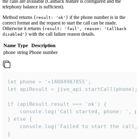
the calls are available (Callback feature is configured and the
telephony balance is sufficient).
Method returns
if the phone number is in the
{result: 'ok'}
correct format and the request to start the call can be made.
Otherwise it returns
{result: 'fail', reason: 'Callback
with the call failure reason details.
disabled'}
Name
Type
Description
phone
string
Phone number
let phone = '+14084987855';

let apiResult = jivo_api.startCall(phone);

if (apiResult.result === 'ok') {

    console.log('Call started, phone: ', ph
} else {

    console.log('Failed to start the call,
}