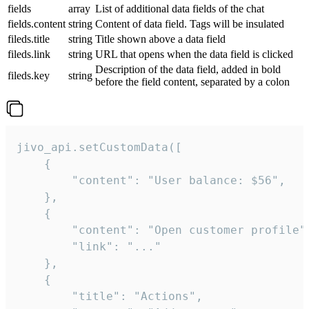
fields
array
List of additional data fields of the chat
fields.content
string
Content of data field. Tags will be insulated
fileds.title
string
Title shown above a data field
fileds.link
string
URL that opens when the data field is clicked
Description of the data field, added in bold
fileds.key
string
before the field content, separated by a colon
jivo_api.setCustomData([

    {

        "content": "User balance: $56",

    },

    {

        "content": "Open customer profile",
        "link": "..."

    },

    {

        "title": "Actions",
