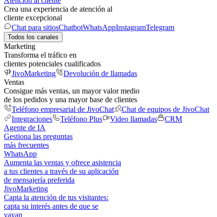
Atención al cliente
Crea una experiencia de atención al
cliente excepcional
Chat para sitios
Chatbot
WhatsApp
Instagram
Telegram
Todos los canales
Marketing
Transforma el tráfico en
clientes potenciales cualificados
JivoMarketing
Devolución de llamadas
Ventas
Consigue más ventas, un mayor valor medio
de los pedidos y una mayor base de clientes
Teléfono empresarial de JivoChat
Chat de equipos de JivoChat
Integraciones
Teléfono Plus
Video llamadas
CRM
Agente de IA
Gestiona las preguntas
más frecuentes
WhatsApp
Aumenta las ventas y ofrece asistencia
a tus clientes a través de su aplicación
de mensajería preferida
JivoMarketing
Capta la atención de tus visitantes:
capta su interés antes de que se
vayan