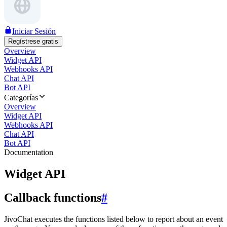
Iniciar Sesión
Regístrese gratis
Overview
Widget API
Webhooks API
Chat API
Bot API
Categorías
Overview
Widget API
Webhooks API
Chat API
Bot API
Documentation
Widget API
Callback functions
#
JivoChat executes the functions listed below to report about an event