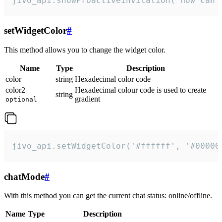
jivo_api.showProactiveInvitation("How can 
setWidgetColor
#
This method allows you to change the widget color.
Name
Type
Description
color
string
Hexadecimal color code
color2
Hexadecimal colour code is used to create
string
gradient
optional
jivo_api.setWidgetColor('#ffffff', '#00000
chatMode
#
With this method you can get the current chat status: online/offline.
Name
Type
Description