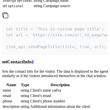
fromApi
string
Campaign name
optional
url
string
Campaign source
optional
let title = 'This is custom page title';

let url = 'https://site.com/url_to_page?q=p
jivo_api.sendPageTitle(title, true, url);
setContactInfo
#
Sets the contact info for the visitor. The data is displayed to the agent
similarly as if the visitors introduced themselves in the chat window.
Name
Type
Description
name
string
Client's name сайта
email
string
Client's email
phone
string
Client's phone number
description
string
Additional information about the client