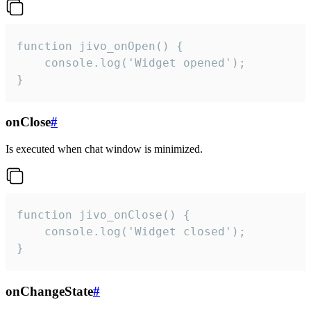
function jivo_onOpen() {

    console.log('Widget opened');

}
onClose
#
Is executed when chat window is minimized.
function jivo_onClose() {

    console.log('Widget closed');

}
onChangeState
#