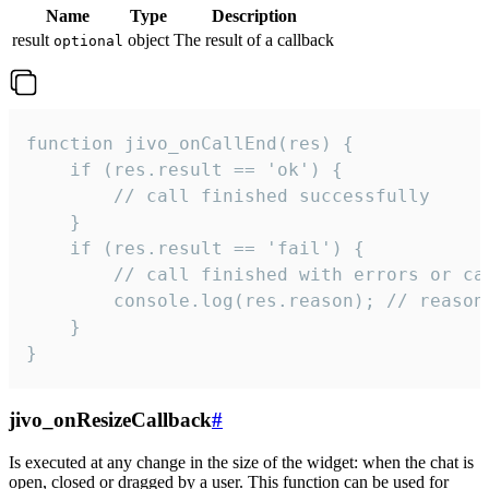
Name
Type
Description
result
object
The result of a callback
optional
function jivo_onCallEnd(res) {

    if (res.result == 'ok') {

        // call finished successfully

    }

    if (res.result == 'fail') {

        // call finished with errors or can
        console.log(res.reason); // reason 
    }

}
jivo_onResizeCallback
#
Is executed at any change in the size of the widget: when the chat is
open, closed or dragged by a user. This function can be used for