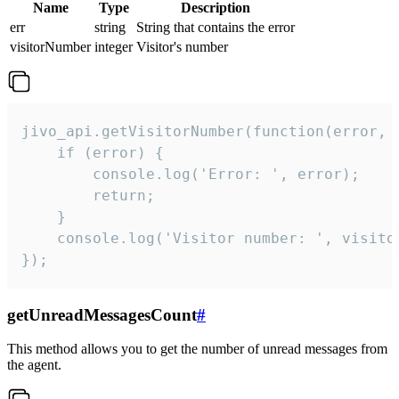
Name
Type
Description
err
string
String that contains the error
visitorNumber
integer
Visitor's number
jivo_api.getVisitorNumber(function(error, v
    if (error) {

        console.log('Error: ', error);

        return;

    }  

    console.log('Visitor number: ', visitor
});
getUnreadMessagesCount
#
This method allows you to get the number of unread messages from
the agent.