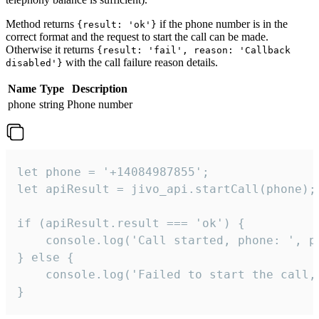
Method returns
if the phone number is in the
{result: 'ok'}
correct format and the request to start the call can be made.
Otherwise it returns
{result: 'fail', reason: 'Callback
with the call failure reason details.
disabled'}
Name
Type
Description
phone
string
Phone number
let phone = '+14084987855';

let apiResult = jivo_api.startCall(phone);

if (apiResult.result === 'ok') {

    console.log('Call started, phone: ', ph
} else {

    console.log('Failed to start the call,
}