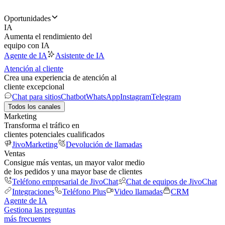
Oportunidades
IA
Aumenta el rendimiento del
equipo con IA
Agente de IA
Asistente de IA
Atención al cliente
Crea una experiencia de atención al
cliente excepcional
Chat para sitios
Chatbot
WhatsApp
Instagram
Telegram
Todos los canales
Marketing
Transforma el tráfico en
clientes potenciales cualificados
JivoMarketing
Devolución de llamadas
Ventas
Consigue más ventas, un mayor valor medio
de los pedidos y una mayor base de clientes
Teléfono empresarial de JivoChat
Chat de equipos de JivoChat
Integraciones
Teléfono Plus
Video llamadas
CRM
Agente de IA
Gestiona las preguntas
más frecuentes