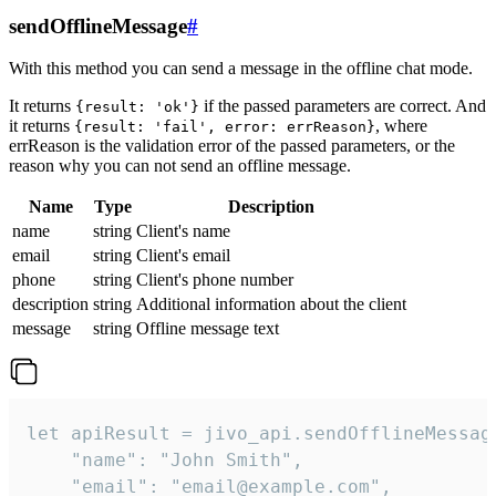
sendOfflineMessage
#
With this method you can send a message in the offline chat mode.
It returns
if the passed parameters are correct. And
{result: 'ok'}
it returns
, where
{result: 'fail', error: errReason}
errReason is the validation error of the passed parameters, or the
reason why you can not send an offline message.
Name
Type
Description
name
string
Client's name
email
string
Client's email
phone
string
Client's phone number
description
string
Additional information about the client
message
string
Offline message text
let apiResult = jivo_api.sendOfflineMessage
    "name": "John Smith",

    "email": "email@example.com",
