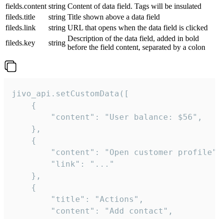
fields.content
string
Content of data field. Tags will be insulated
fileds.title
string
Title shown above a data field
fileds.link
string
URL that opens when the data field is clicked
Description of the data field, added in bold
fileds.key
string
before the field content, separated by a colon
jivo_api.setCustomData([

    {

        "content": "User balance: $56",

    },

    {

        "content": "Open customer profile",
        "link": "..."

    },

    {

        "title": "Actions",

        "content": "Add contact",
