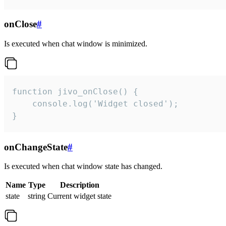
onClose
#
Is executed when chat window is minimized.
function jivo_onClose() {

    console.log('Widget closed');

}
onChangeState
#
Is executed when chat window state has changed.
Name
Type
Description
state
string
Current widget state