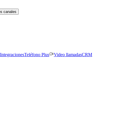
os canales
Integraciones
Teléfono Plus
Video llamadas
CRM