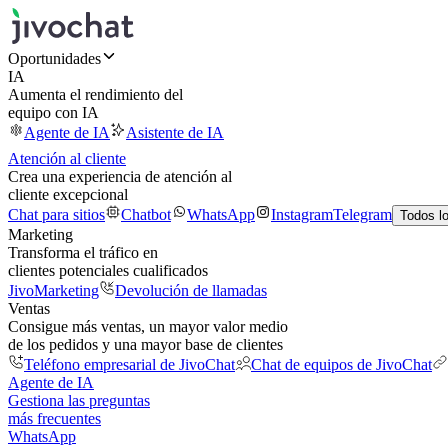
Oportunidades
IA
Aumenta el rendimiento del
equipo con IA
Agente de IA
Asistente de IA
Atención al cliente
Crea una experiencia de atención al
cliente excepcional
Chat para sitios
Chatbot
WhatsApp
Instagram
Telegram
Todos l
Marketing
Transforma el tráfico en
clientes potenciales cualificados
JivoMarketing
Devolución de llamadas
Ventas
Consigue más ventas, un mayor valor medio
de los pedidos y una mayor base de clientes
Teléfono empresarial de JivoChat
Chat de equipos de JivoChat
Agente de IA
Gestiona las preguntas
más frecuentes
WhatsApp