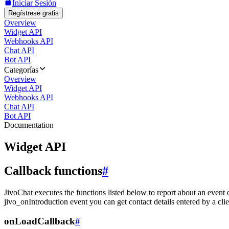
Iniciar Sesión
Regístrese gratis
Overview
Widget API
Webhooks API
Chat API
Bot API
Categorías
Overview
Widget API
Webhooks API
Chat API
Bot API
Documentation
Widget API
Callback functions
#
JivoChat executes the functions listed below to report about an event 
jivo_onIntroduction event you can get contact details entered by a clie
onLoadCallback
#