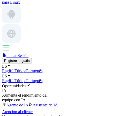
para Linux
Iniciar Sesión
Regístrese gratis
ES
English
Türkçe
Português
ES
English
Türkçe
Português
Oportunidades
IA
Aumenta el rendimiento del
equipo con IA
Agente de IA
Asistente de IA
Atención al cliente