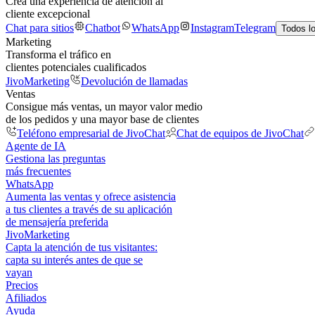
Crea una experiencia de atención al
cliente excepcional
Chat para sitios
Chatbot
WhatsApp
Instagram
Telegram
Todos l
Marketing
Transforma el tráfico en
clientes potenciales cualificados
JivoMarketing
Devolución de llamadas
Ventas
Consigue más ventas, un mayor valor medio
de los pedidos y una mayor base de clientes
Teléfono empresarial de JivoChat
Chat de equipos de JivoChat
Agente de IA
Gestiona las preguntas
más frecuentes
WhatsApp
Aumenta las ventas y ofrece asistencia
a tus clientes a través de su aplicación
de mensajería preferida
JivoMarketing
Capta la atención de tus visitantes:
capta su interés antes de que se
vayan
Precios
Afiliados
Ayuda