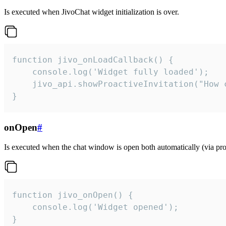
Is executed when JivoChat widget initialization is over.
function jivo_onLoadCallback() {

    console.log('Widget fully loaded');

    jivo_api.showProactiveInvitation("How c
}
onOpen
#
Is executed when the chat window is open both automatically (via proa
function jivo_onOpen() {

    console.log('Widget opened');

}