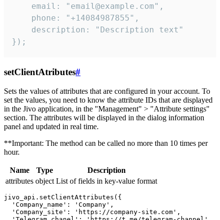
    email: "email@example.com",

    phone: "+14084987855",

    description: "Description text"

});
setClientAtributes
#
Sets the values ​​of attributes that are configured in your account. To
set the values, you need to know the attribute IDs that are displayed
in the Jivo application, in the "Management" > "Attribute settings"
section. The attributes will be displayed in the dialog information
panel and updated in real time.
**Important: The method can be called no more than 10 times per
hour.
Name
Type
Description
attributes
object
List of fields in key-value format
jivo_api.setClientAttributes({

  'Company_name': 'Company',

  'Company_site': 'https://company-site.com',

  'Telegram_chanel': 'https://t.me/telegram-channel',
