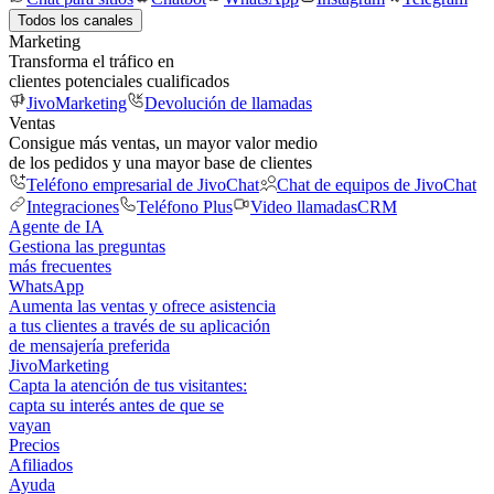
Todos los canales
Marketing
Transforma el tráfico en
clientes potenciales cualificados
JivoMarketing
Devolución de llamadas
Ventas
Consigue más ventas, un mayor valor medio
de los pedidos y una mayor base de clientes
Teléfono empresarial de JivoChat
Chat de equipos de JivoChat
Integraciones
Teléfono Plus
Video llamadas
CRM
Agente de IA
Gestiona las preguntas
más frecuentes
WhatsApp
Aumenta las ventas y ofrece asistencia
a tus clientes a través de su aplicación
de mensajería preferida
JivoMarketing
Capta la atención de tus visitantes:
capta su interés antes de que se
vayan
Precios
Afiliados
Ayuda