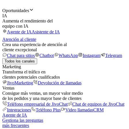
Oportunidades
IA
Aumenta el rendimiento del
equipo con IA
Agente de IA
Asistente de IA
Atención al cliente
Crea una experiencia de atención al
cliente excepcional
Chat para sitios
Chatbot
WhatsApp
Instagram
Telegram
Todos los canales
Marketing
Transforma el tráfico en
clientes potenciales cualificados
JivoMarketing
Devolución de llamadas
Ventas
Consigue más ventas, un mayor valor medio
de los pedidos y una mayor base de clientes
Teléfono empresarial de JivoChat
Chat de equipos de JivoChat
Integraciones
Teléfono Plus
Video llamadas
CRM
Agente de IA
Gestiona las preguntas
más frecuentes