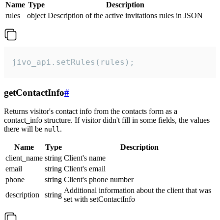
Name
Type
Description
rules
object
Description of the active invitations rules in JSON
jivo_api.setRules(rules);
getContactInfo
#
Returns visitor's contact info from the contacts form as a
contact_info structure. If visitor didn't fill in some fields, the values
there will be
.
null
Name
Type
Description
client_name
string
Client's name
email
string
Client's email
phone
string
Client's phone number
Additional information about the client that was
description
string
set with setContactInfo