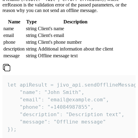
errReason is the validation error of the passed parameters, or the
reason why you can not send an offline message.
Name
Type
Description
name
string
Client's name
email
string
Client's email
phone
string
Client's phone number
description
string
Additional information about the client
message
string
Offline message text
let apiResult = jivo_api.sendOfflineMessage
    "name": "John Smith",

    "email": "email@example.com",

    "phone": "+14084987855",

    "description": "Description text",

    "message": "Offline message"

});
