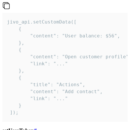
jivo_api.setCustomData([

    {

        "content": "User balance: $56",

    },

    {

        "content": "Open customer profile",
        "link": "..."

    },

    {

        "title": "Actions",

        "content": "Add contact",

        "link": "..."

    }

 ]);