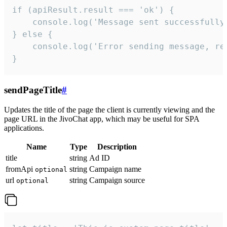
if (apiResult.result === 'ok') {

    console.log('Message sent successfully'
} else {

    console.log('Error sending message, rea
}
sendPageTitle
#
Updates the title of the page the client is currently viewing and the
page URL in the JivoChat app, which may be useful for SPA
applications.
Name
Type
Description
title
string
Ad ID
fromApi
string
Campaign name
optional
url
string
Campaign source
optional