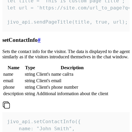
let title = 'This is custom page title';

let url = 'https://site.com/url_to_page?q=p
jivo_api.sendPageTitle(title, true, url);
setContactInfo
#
Sets the contact info for the visitor. The data is displayed to the agent
similarly as if the visitors introduced themselves in the chat window.
Name
Type
Description
name
string
Client's name сайта
email
string
Client's email
phone
string
Client's phone number
description
string
Additional information about the client
jivo_api.setContactInfo({

    name: "John Smith",
