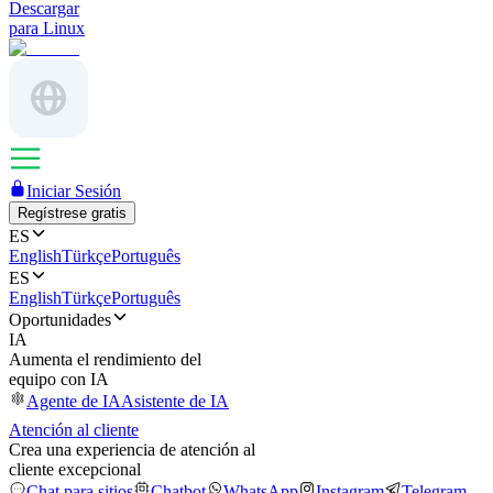
Descargar
para Linux
Iniciar Sesión
Regístrese gratis
ES
English
Türkçe
Português
ES
English
Türkçe
Português
Oportunidades
IA
Aumenta el rendimiento del
equipo con IA
Agente de IA
Asistente de IA
Atención al cliente
Crea una experiencia de atención al
cliente excepcional
Chat para sitios
Chatbot
WhatsApp
Instagram
Telegram