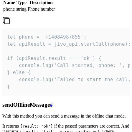
Name
Type
Description
phone
string
Phone number
let phone = '+14084987855';

let apiResult = jivo_api.startCall(phone);

if (apiResult.result === 'ok') {

    console.log('Call started, phone: ', ph
} else {

    console.log('Failed to start the call,
}
sendOfflineMessage
#
With this method you can send a message in the offline chat mode.
It returns
if the passed parameters are correct. And
{result: 'ok'}
it returns
, where
{result: 'fail', error: errReason}