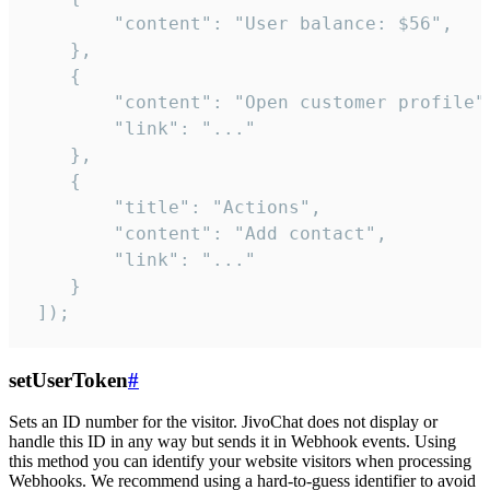
        "content": "User balance: $56",

    },

    {

        "content": "Open customer profile",
        "link": "..."

    },

    {

        "title": "Actions",

        "content": "Add contact",

        "link": "..."

    }

 ]);
setUserToken
#
Sets an ID number for the visitor. JivoChat does not display or
handle this ID in any way but sends it in Webhook events. Using
this method you can identify your website visitors when processing
Webhooks. We recommend using a hard-to-guess identifier to avoid