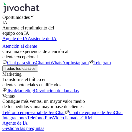
Oportunidades
IA
Aumenta el rendimiento del
equipo con IA
Agente de IA
Asistente de IA
Atención al cliente
Crea una experiencia de atención al
cliente excepcional
Chat para sitios
Chatbot
WhatsApp
Instagram
Telegram
Todos los canales
Marketing
Transforma el tráfico en
clientes potenciales cualificados
JivoMarketing
Devolución de llamadas
Ventas
Consigue más ventas, un mayor valor medio
de los pedidos y una mayor base de clientes
Teléfono empresarial de JivoChat
Chat de equipos de JivoChat
Integraciones
Teléfono Plus
Video llamadas
CRM
Agente de IA
Gestiona las preguntas