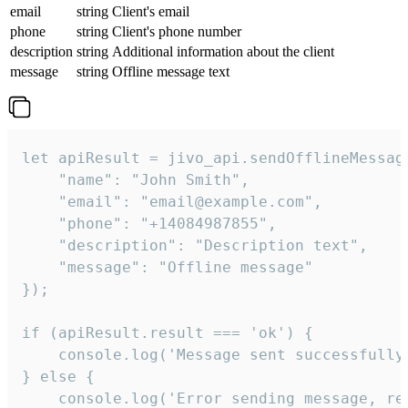
email
string
Client's email
phone
string
Client's phone number
description
string
Additional information about the client
message
string
Offline message text
let apiResult = jivo_api.sendOfflineMessage
    "name": "John Smith",

    "email": "email@example.com",

    "phone": "+14084987855",

    "description": "Description text",

    "message": "Offline message"

});

if (apiResult.result === 'ok') {

    console.log('Message sent successfully'
} else {

    console.log('Error sending message, rea