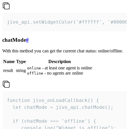
jivo_api.setWidgetColor('#ffffff', '#00000
chatMode
#
With this method you can get the current chat status: online/offline.
Name
Type
Description
- at least one agent is online
online
result
string
- no agents are online
offline
function jivo_onLoadCallback() {

  let chatMode = jivo_api.chatMode();

  if (chatMode === 'offline') {

     console.log("Widget is offline");
