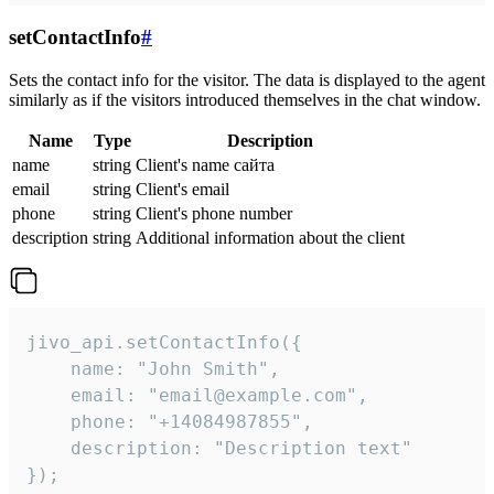
setContactInfo
#
Sets the contact info for the visitor. The data is displayed to the agent
similarly as if the visitors introduced themselves in the chat window.
Name
Type
Description
name
string
Client's name сайта
email
string
Client's email
phone
string
Client's phone number
description
string
Additional information about the client
jivo_api.setContactInfo({

    name: "John Smith",

    email: "email@example.com",

    phone: "+14084987855",

    description: "Description text"

});