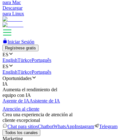
para Mac
Descargar
para Linux
Iniciar Sesión
Regístrese gratis
ES
English
Türkçe
Português
ES
English
Türkçe
Português
Oportunidades
IA
Aumenta el rendimiento del
equipo con IA
Agente de IA
Asistente de IA
Atención al cliente
Crea una experiencia de atención al
cliente excepcional
Chat para sitios
Chatbot
WhatsApp
Instagram
Telegram
Todos los canales
Marketing