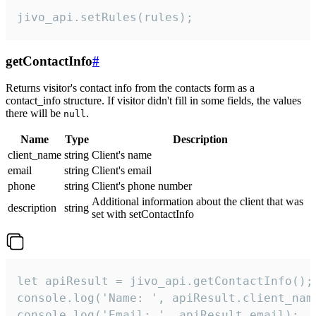
jivo_api.setRules(rules);
getContactInfo
#
Returns visitor's contact info from the contacts form as a
contact_info structure. If visitor didn't fill in some fields, the values
there will be
.
null
Name
Type
Description
client_name
string
Client's name
email
string
Client's email
phone
string
Client's phone number
Additional information about the client that was
description
string
set with setContactInfo
let apiResult = jivo_api.getContactInfo();

console.log('Name: ', apiResult.client_name
console.log('Email: ', apiResult.email);
