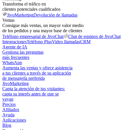
Transforma el tráfico en
clientes potenciales cualificados
JivoMarketing
Devolución de llamadas
Ventas
Consigue más ventas, un mayor valor medio
de los pedidos y una mayor base de clientes
Teléfono empresarial de JivoChat
Chat de equipos de JivoChat
Integraciones
Teléfono Plus
Video llamadas
CRM
Agente de IA
Gestiona las preguntas
más frecuentes
WhatsApp
Aumenta las ventas y ofrece asistencia
a tus clientes a través de su aplicación
de mensajería preferida
JivoMarketing
Capta la atención de tus visitantes:
capta su interés antes de que se
vayan
Precios
Afiliados
Ayuda
Aplicaciones
Blog