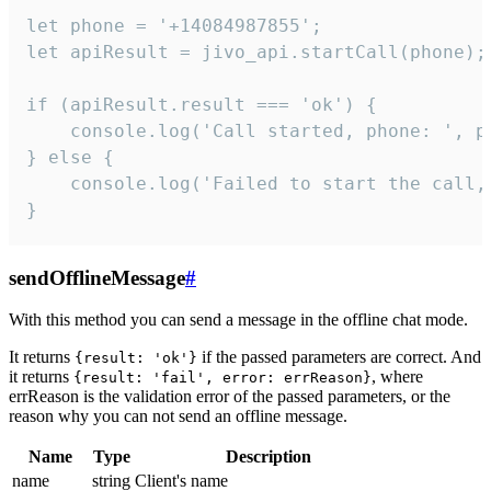
let phone = '+14084987855';

let apiResult = jivo_api.startCall(phone);

if (apiResult.result === 'ok') {

    console.log('Call started, phone: ', ph
} else {

    console.log('Failed to start the call,
}
sendOfflineMessage
#
With this method you can send a message in the offline chat mode.
It returns
if the passed parameters are correct. And
{result: 'ok'}
it returns
, where
{result: 'fail', error: errReason}
errReason is the validation error of the passed parameters, or the
reason why you can not send an offline message.
Name
Type
Description
name
string
Client's name