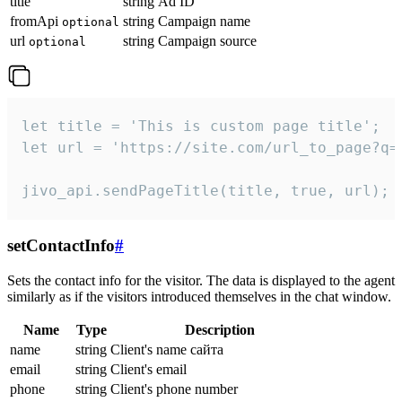
title
string
Ad ID
fromApi
string
Campaign name
optional
url
string
Campaign source
optional
let title = 'This is custom page title';

let url = 'https://site.com/url_to_page?q=p
jivo_api.sendPageTitle(title, true, url);
setContactInfo
#
Sets the contact info for the visitor. The data is displayed to the agent
similarly as if the visitors introduced themselves in the chat window.
Name
Type
Description
name
string
Client's name сайта
email
string
Client's email
phone
string
Client's phone number