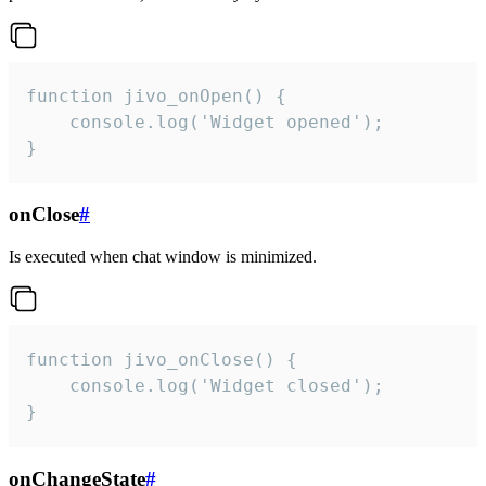
function jivo_onOpen() {

    console.log('Widget opened');

}
onClose
#
Is executed when chat window is minimized.
function jivo_onClose() {

    console.log('Widget closed');

}
onChangeState
#