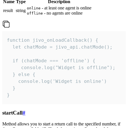
Name
Type
Description
- at least one agent is online
online
result
string
- no agents are online
offline
function jivo_onLoadCallback() {

  let chatMode = jivo_api.chatMode();

  if (chatMode === 'offline') {

     console.log("Widget is offline");

  } else {

    console.log('Widget is online')

  }

}
startCall
#
Method allows you to start a return call to the specified number, if