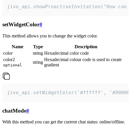
jivo_api.showProactiveInvitation("How can 
setWidgetColor
#
This method allows you to change the widget color.
Name
Type
Description
color
string
Hexadecimal color code
color2
Hexadecimal colour code is used to create
string
gradient
optional
jivo_api.setWidgetColor('#ffffff', '#00000
chatMode
#
With this method you can get the current chat status: online/offline.