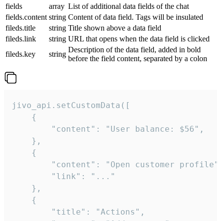
fields
array
List of additional data fields of the chat
fields.content
string
Content of data field. Tags will be insulated
fileds.title
string
Title shown above a data field
fileds.link
string
URL that opens when the data field is clicked
Description of the data field, added in bold
fileds.key
string
before the field content, separated by a colon
jivo_api.setCustomData([

    {

        "content": "User balance: $56",

    },

    {

        "content": "Open customer profile",
        "link": "..."

    },

    {

        "title": "Actions",
