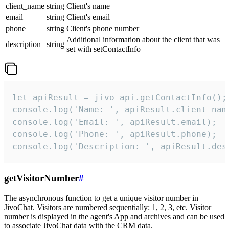
client_name
string
Client's name
email
string
Client's email
phone
string
Client's phone number
Additional information about the client that was
description
string
set with setContactInfo
let apiResult = jivo_api.getContactInfo();

console.log('Name: ', apiResult.client_name
console.log('Email: ', apiResult.email);

console.log('Phone: ', apiResult.phone);

console.log('Description: ', apiResult.des
getVisitorNumber
#
The asynchronous function to get a unique visitor number in
JivoChat. Visitors are numbered sequentially: 1, 2, 3, etc. Visitor
number is displayed in the agent's App and archives and can be used
to associate JivoChat data with the CRM data.