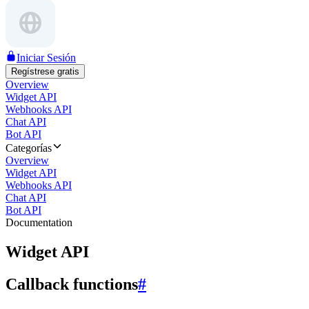
Iniciar Sesión
Regístrese gratis
Overview
Widget API
Webhooks API
Chat API
Bot API
Categorías
Overview
Widget API
Webhooks API
Chat API
Bot API
Documentation
Widget API
Callback functions
#