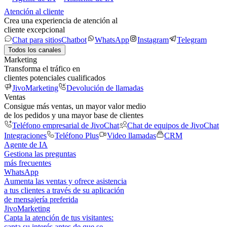
Atención al cliente
Crea una experiencia de atención al
cliente excepcional
Chat para sitios
Chatbot
WhatsApp
Instagram
Telegram
Todos los canales
Marketing
Transforma el tráfico en
clientes potenciales cualificados
JivoMarketing
Devolución de llamadas
Ventas
Consigue más ventas, un mayor valor medio
de los pedidos y una mayor base de clientes
Teléfono empresarial de JivoChat
Chat de equipos de JivoChat
Integraciones
Teléfono Plus
Video llamadas
CRM
Agente de IA
Gestiona las preguntas
más frecuentes
WhatsApp
Aumenta las ventas y ofrece asistencia
a tus clientes a través de su aplicación
de mensajería preferida
JivoMarketing
Capta la atención de tus visitantes:
capta su interés antes de que se