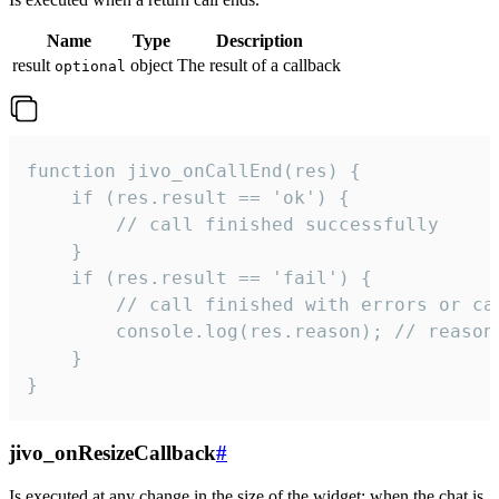
Name
Type
Description
result
object
The result of a callback
optional
function jivo_onCallEnd(res) {

    if (res.result == 'ok') {

        // call finished successfully

    }

    if (res.result == 'fail') {

        // call finished with errors or can
        console.log(res.reason); // reason 
    }

}
jivo_onResizeCallback
#
Is executed at any change in the size of the widget: when the chat is