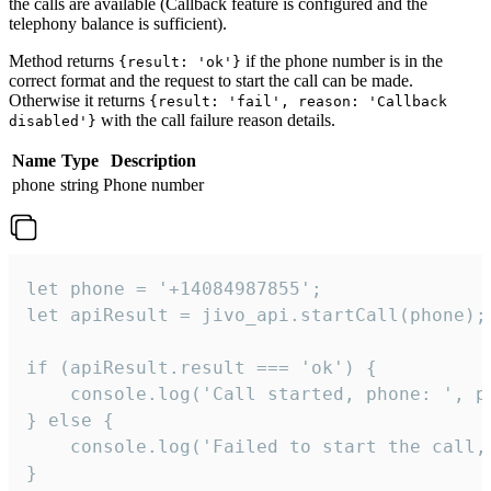
the calls are available (Callback feature is configured and the
telephony balance is sufficient).
Method returns
if the phone number is in the
{result: 'ok'}
correct format and the request to start the call can be made.
Otherwise it returns
{result: 'fail', reason: 'Callback
with the call failure reason details.
disabled'}
Name
Type
Description
phone
string
Phone number
let phone = '+14084987855';

let apiResult = jivo_api.startCall(phone);

if (apiResult.result === 'ok') {

    console.log('Call started, phone: ', ph
} else {

    console.log('Failed to start the call,
}