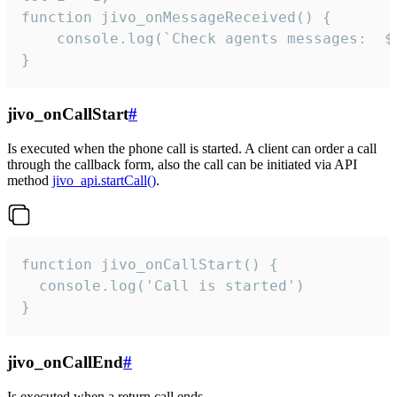
function jivo_onMessageReceived() {

	console.log(`Check agents messages:  ${i++}`)

}
jivo_onCallStart
#
Is executed when the phone call is started. A client can order a call
through the callback form, also the call can be initiated via API
method
jivo_api.startCall()
.
function jivo_onCallStart() {

  console.log('Call is started')

}
jivo_onCallEnd
#
Is executed when a return call ends.