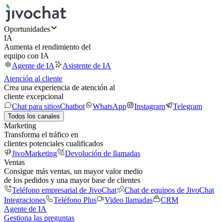
Oportunidades
IA
Aumenta el rendimiento del
equipo con IA
Agente de IA
Asistente de IA
Atención al cliente
Crea una experiencia de atención al
cliente excepcional
Chat para sitios
Chatbot
WhatsApp
Instagram
Telegram
Todos los canales
Marketing
Transforma el tráfico en
clientes potenciales cualificados
JivoMarketing
Devolución de llamadas
Ventas
Consigue más ventas, un mayor valor medio
de los pedidos y una mayor base de clientes
Teléfono empresarial de JivoChat
Chat de equipos de JivoChat
Integraciones
Teléfono Plus
Video llamadas
CRM
Agente de IA
Gestiona las preguntas