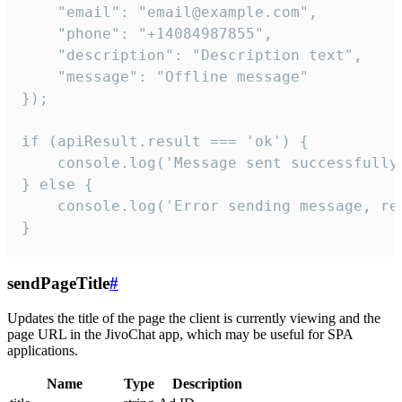
    "email": "email@example.com",

    "phone": "+14084987855",

    "description": "Description text",

    "message": "Offline message"

});

if (apiResult.result === 'ok') {

    console.log('Message sent successfully'
} else {

    console.log('Error sending message, rea
}
sendPageTitle
#
Updates the title of the page the client is currently viewing and the
page URL in the JivoChat app, which may be useful for SPA
applications.
Name
Type
Description