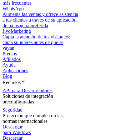
más frecuentes
WhatsApp
Aumenta las ventas y ofrece asistencia
a tus clientes a través de su aplicación
de mensajería preferida
JivoMarketing
Capta la atención de tus visitantes:
capta su interés antes de que se
vayan
Precios
Afiliados
Ayuda
Aplicaciones
Blog
Recursos
API para Desarrolladores
Soluciones de integración
preconfiguradas
Seguridad
Protección que cumple con las
normas internacionales
Descargar
para Windows
Descargar