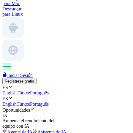
para Mac
Descargar
para Linux
Iniciar Sesión
Regístrese gratis
ES
English
Türkçe
Português
ES
English
Türkçe
Português
Oportunidades
IA
Aumenta el rendimiento del
equipo con IA
Agente de IA
Asistente de IA