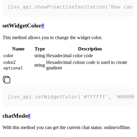
jivo_api.showProactiveInvitation("How can 
setWidgetColor
#
This method allows you to change the widget color.
Name
Type
Description
color
string
Hexadecimal color code
color2
Hexadecimal colour code is used to create
string
gradient
optional
jivo_api.setWidgetColor('#ffffff', '#00000
chatMode
#
With this method you can get the current chat status: online/offline.