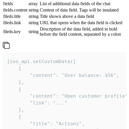
fields
array
List of additional data fields of the chat
fields.content
string
Content of data field. Tags will be insulated
fileds.title
string
Title shown above a data field
fileds.link
string
URL that opens when the data field is clicked
Description of the data field, added in bold
fileds.key
string
before the field content, separated by a colon
jivo_api.setCustomData([

    {

        "content": "User balance: $56",

    },

    {

        "content": "Open customer profile",
        "link": "..."

    },

    {

        "title": "Actions",
