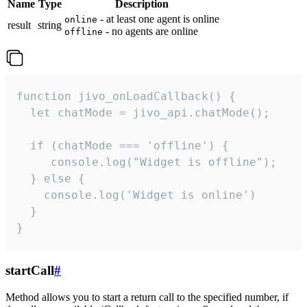
Name
Type
Description
- at least one agent is online
online
result
string
- no agents are online
offline
function jivo_onLoadCallback() {

  let chatMode = jivo_api.chatMode();

  if (chatMode === 'offline') {

     console.log("Widget is offline");

  } else {

    console.log('Widget is online')

  }

}
startCall
#
Method allows you to start a return call to the specified number, if