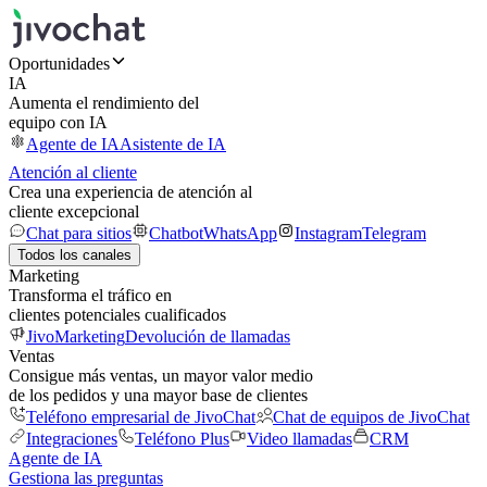
Oportunidades
IA
Aumenta el rendimiento del
equipo con IA
Agente de IA
Asistente de IA
Atención al cliente
Crea una experiencia de atención al
cliente excepcional
Chat para sitios
Chatbot
WhatsApp
Instagram
Telegram
Todos los canales
Marketing
Transforma el tráfico en
clientes potenciales cualificados
JivoMarketing
Devolución de llamadas
Ventas
Consigue más ventas, un mayor valor medio
de los pedidos y una mayor base de clientes
Teléfono empresarial de JivoChat
Chat de equipos de JivoChat
Integraciones
Teléfono Plus
Video llamadas
CRM
Agente de IA
Gestiona las preguntas