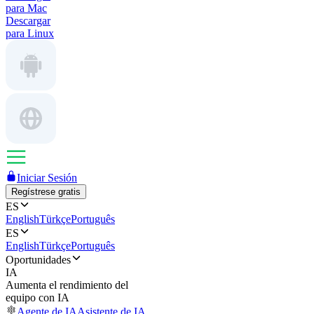
para Mac
Descargar
para Linux
Iniciar Sesión
Regístrese gratis
ES
English
Türkçe
Português
ES
English
Türkçe
Português
Oportunidades
IA
Aumenta el rendimiento del
equipo con IA
Agente de IA
Asistente de IA