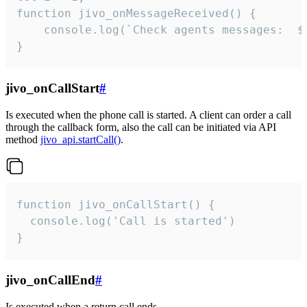
function jivo_onMessageReceived() {

	console.log(`Check agents messages:  ${i++}`)

}
jivo_onCallStart
#
Is executed when the phone call is started. A client can order a call
through the callback form, also the call can be initiated via API
method
jivo_api.startCall()
.
function jivo_onCallStart() {

  console.log('Call is started')

}
jivo_onCallEnd
#
Is executed when a return call ends.