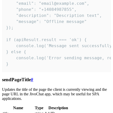
    "email": "email@example.com",

    "phone": "+14084987855",

    "description": "Description text",

    "message": "Offline message"

});

if (apiResult.result === 'ok') {

    console.log('Message sent successfully'
} else {

    console.log('Error sending message, rea
}
sendPageTitle
#
Updates the title of the page the client is currently viewing and the
page URL in the JivoChat app, which may be useful for SPA
applications.
Name
Type
Description