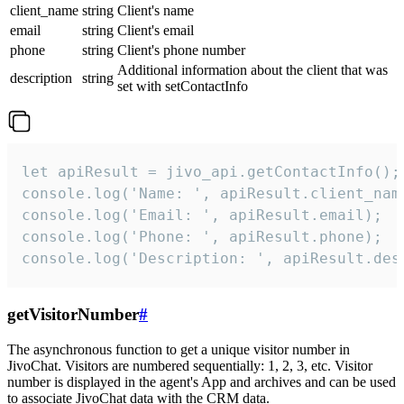
client_name
string
Client's name
email
string
Client's email
phone
string
Client's phone number
Additional information about the client that was
description
string
set with setContactInfo
let apiResult = jivo_api.getContactInfo();

console.log('Name: ', apiResult.client_name
console.log('Email: ', apiResult.email);

console.log('Phone: ', apiResult.phone);

console.log('Description: ', apiResult.des
getVisitorNumber
#
The asynchronous function to get a unique visitor number in
JivoChat. Visitors are numbered sequentially: 1, 2, 3, etc. Visitor
number is displayed in the agent's App and archives and can be used
to associate JivoChat data with the CRM data.