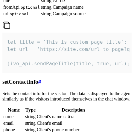
title
string
Ad ID
fromApi
string
Campaign name
optional
url
string
Campaign source
optional
let title = 'This is custom page title';

let url = 'https://site.com/url_to_page?q=p
jivo_api.sendPageTitle(title, true, url);
setContactInfo
#
Sets the contact info for the visitor. The data is displayed to the agent
similarly as if the visitors introduced themselves in the chat window.
Name
Type
Description
name
string
Client's name сайта
email
string
Client's email
phone
string
Client's phone number