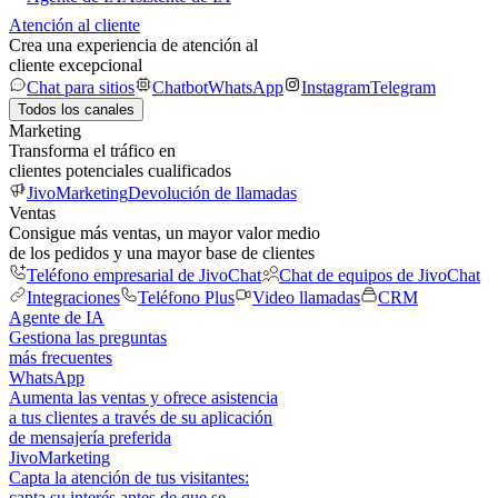
Atención al cliente
Crea una experiencia de atención al
cliente excepcional
Chat para sitios
Chatbot
WhatsApp
Instagram
Telegram
Todos los canales
Marketing
Transforma el tráfico en
clientes potenciales cualificados
JivoMarketing
Devolución de llamadas
Ventas
Consigue más ventas, un mayor valor medio
de los pedidos y una mayor base de clientes
Teléfono empresarial de JivoChat
Chat de equipos de JivoChat
Integraciones
Teléfono Plus
Video llamadas
CRM
Agente de IA
Gestiona las preguntas
más frecuentes
WhatsApp
Aumenta las ventas y ofrece asistencia
a tus clientes a través de su aplicación
de mensajería preferida
JivoMarketing
Capta la atención de tus visitantes:
capta su interés antes de que se