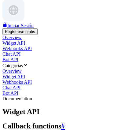
Iniciar Sesión
Regístrese gratis
Overview
Widget API
Webhooks API
Chat API
Bot API
Categorías
Overview
Widget API
Webhooks API
Chat API
Bot API
Documentation
Widget API
Callback functions
#