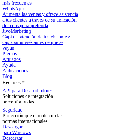
más frecuentes
WhatsApp
Aumenta las ventas y ofrece asistencia
a tus clientes a través de su aplicación
de mensajería preferida
JivoMarketing
Capta la atención de tus visitantes:
capta su interés antes de que se
vayan
Precios
Afiliados
Ayuda
Aplicaciones
Blog
Recursos
API para Desarrolladores
Soluciones de integración
preconfiguradas
Seguridad
Protección que cumple con las
normas internacionales
Descargar
para Windows
Descargar