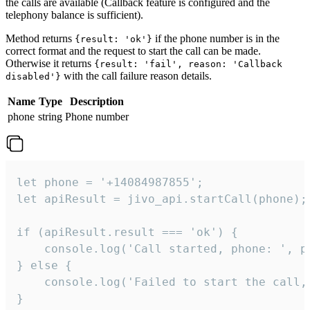
the calls are available (Callback feature is configured and the
telephony balance is sufficient).
Method returns
if the phone number is in the
{result: 'ok'}
correct format and the request to start the call can be made.
Otherwise it returns
{result: 'fail', reason: 'Callback
with the call failure reason details.
disabled'}
Name
Type
Description
phone
string
Phone number
let phone = '+14084987855';

let apiResult = jivo_api.startCall(phone);

if (apiResult.result === 'ok') {

    console.log('Call started, phone: ', ph
} else {

    console.log('Failed to start the call,
}