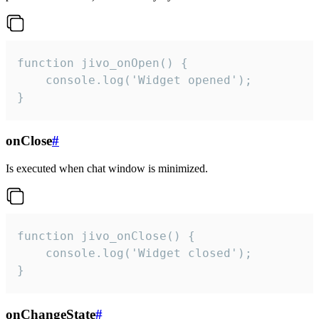
function jivo_onOpen() {

    console.log('Widget opened');

}
onClose
#
Is executed when chat window is minimized.
function jivo_onClose() {

    console.log('Widget closed');

}
onChangeState
#