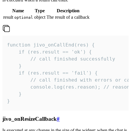
Name
Type
Description
result
object
The result of a callback
optional
function jivo_onCallEnd(res) {

    if (res.result == 'ok') {

        // call finished successfully

    }

    if (res.result == 'fail') {

        // call finished with errors or can
        console.log(res.reason); // reason 
    }

}
jivo_onResizeCallback
#
Is executed at any change in the size of the widget: when the chat is