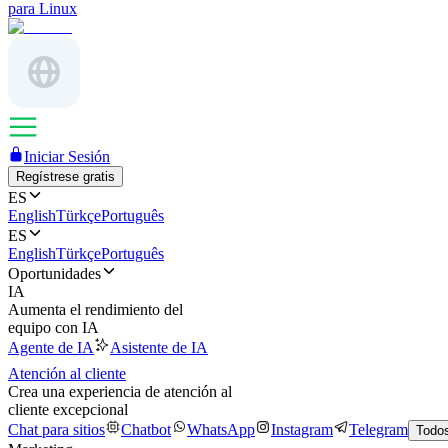
para Linux
Iniciar Sesión
Regístrese gratis
ES
English
Türkçe
Português
ES
English
Türkçe
Português
Oportunidades
IA
Aumenta el rendimiento del
equipo con IA
Agente de IA
Asistente de IA
Atención al cliente
Crea una experiencia de atención al
cliente excepcional
Chat para sitios
Chatbot
WhatsApp
Instagram
Telegram
Todos