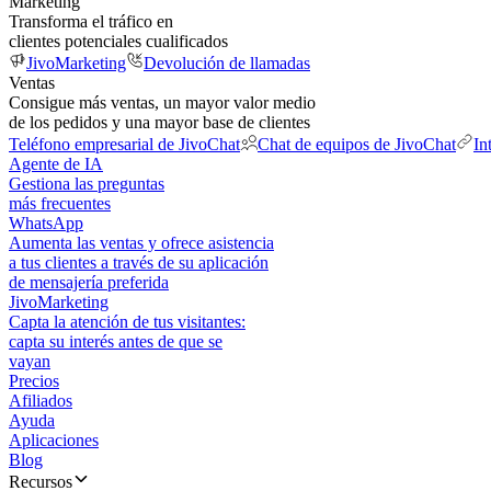
Marketing
Transforma el tráfico en
clientes potenciales cualificados
JivoMarketing
Devolución de llamadas
Ventas
Consigue más ventas, un mayor valor medio
de los pedidos y una mayor base de clientes
Teléfono empresarial de JivoChat
Chat de equipos de JivoChat
In
Agente de IA
Gestiona las preguntas
más frecuentes
WhatsApp
Aumenta las ventas y ofrece asistencia
a tus clientes a través de su aplicación
de mensajería preferida
JivoMarketing
Capta la atención de tus visitantes:
capta su interés antes de que se
vayan
Precios
Afiliados
Ayuda
Aplicaciones
Blog
Recursos