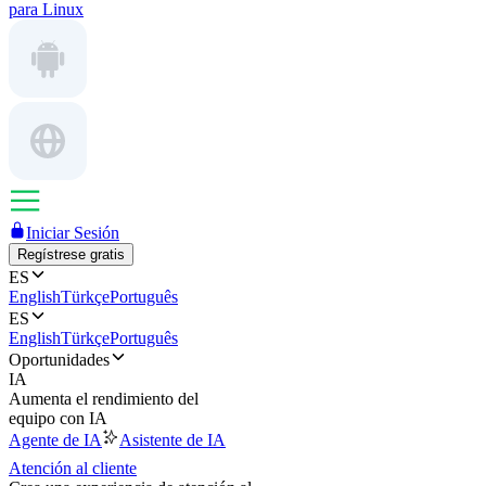
para Linux
Iniciar Sesión
Regístrese gratis
ES
English
Türkçe
Português
ES
English
Türkçe
Português
Oportunidades
IA
Aumenta el rendimiento del
equipo con IA
Agente de IA
Asistente de IA
Atención al cliente