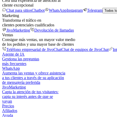
Crea una experiencia de atención al
cliente excepcional
Chat para sitios
Chatbot
WhatsApp
Instagram
Telegram
Todos l
Marketing
Transforma el tráfico en
clientes potenciales cualificados
JivoMarketing
Devolución de llamadas
Ventas
Consigue más ventas, un mayor valor medio
de los pedidos y una mayor base de clientes
Teléfono empresarial de JivoChat
Chat de equipos de JivoChat
In
Agente de IA
Gestiona las preguntas
más frecuentes
WhatsApp
Aumenta las ventas y ofrece asistencia
a tus clientes a través de su aplicación
de mensajería preferida
JivoMarketing
Capta la atención de tus visitantes:
capta su interés antes de que se
vayan
Precios
Afiliados
Ayuda