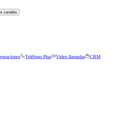
os canales
tegraciones
Teléfono Plus
Video llamadas
CRM