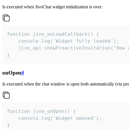
Is executed when JivoChat widget initialization is over.
function jivo_onLoadCallback() {

    console.log('Widget fully loaded');

    jivo_api.showProactiveInvitation("How c
}
onOpen
#
Is executed when the chat window is open both automatically (via proa
function jivo_onOpen() {

    console.log('Widget opened');

}