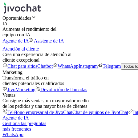
Oportunidades
IA
Aumenta el rendimiento del
equipo con IA
Agente de IA
Asistente de IA
Atención al cliente
Crea una experiencia de atención al
cliente excepcional
Chat para sitios
Chatbot
WhatsApp
Instagram
Telegram
Todos l
Marketing
Transforma el tráfico en
clientes potenciales cualificados
JivoMarketing
Devolución de llamadas
Ventas
Consigue más ventas, un mayor valor medio
de los pedidos y una mayor base de clientes
Teléfono empresarial de JivoChat
Chat de equipos de JivoChat
In
Agente de IA
Gestiona las preguntas
más frecuentes
WhatsApp