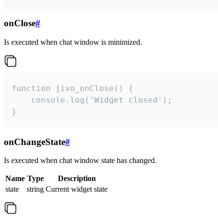
onClose
#
Is executed when chat window is minimized.
function jivo_onClose() {

    console.log('Widget closed');

}
onChangeState
#
Is executed when chat window state has changed.
Name
Type
Description
state
string
Current widget state