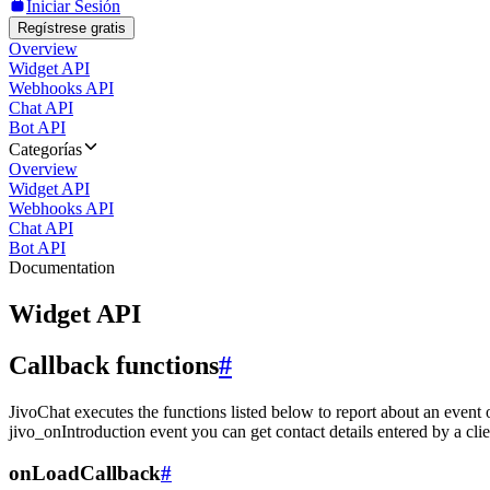
Iniciar Sesión
Regístrese gratis
Overview
Widget API
Webhooks API
Chat API
Bot API
Categorías
Overview
Widget API
Webhooks API
Chat API
Bot API
Documentation
Widget API
Callback functions
#
JivoChat executes the functions listed below to report about an event 
jivo_onIntroduction event you can get contact details entered by a clie
onLoadCallback
#