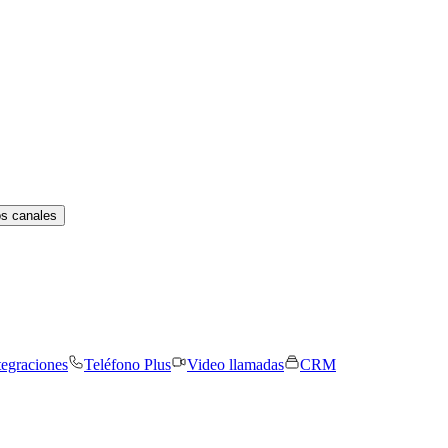
os canales
tegraciones
Teléfono Plus
Video llamadas
CRM