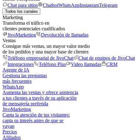
Chat para sitios
Chatbot
WhatsApp
Instagram
Telegram
Todos los canales
Marketing
Transforma el tráfico en
clientes potenciales cualificados
JivoMarketing
Devolución de llamadas
Ventas
Consigue más ventas, un mayor valor medio
de los pedidos y una mayor base de clientes
Teléfono empresarial de JivoChat
Chat de equipos de JivoChat
Integraciones
Teléfono Plus
Video llamadas
CRM
Agente de IA
Gestiona las preguntas
más frecuentes
WhatsApp
Aumenta las ventas y ofrece asistencia
a tus clientes a través de su aplicación
de mensajería preferida
JivoMarketing
Capta la atención de tus visitantes:
capta su interés antes de que se
vayan
Precios
Afiliados