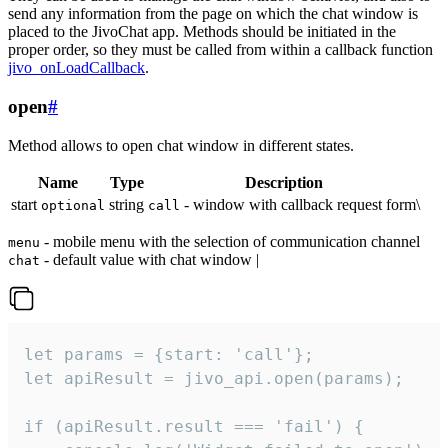
send any information from the page on which the chat window is
placed to the JivoChat app. Methods should be initiated in the
proper order, so they must be called from within a callback function
jivo_onLoadCallback
.
open
#
Method allows to open chat window in different states.
Name
Type
Description
start
string
- window with callback request form\
optional
call
- mobile menu with the selection of communication channel
menu
- default value with chat window |
chat
let params = {start: 'call'};

let apiResult = jivo_api.open(params);

if (apiResult.result === 'fail') {
