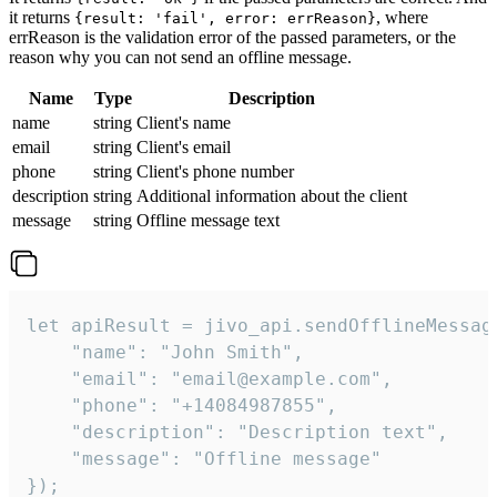
it returns
, where
{result: 'fail', error: errReason}
errReason is the validation error of the passed parameters, or the
reason why you can not send an offline message.
Name
Type
Description
name
string
Client's name
email
string
Client's email
phone
string
Client's phone number
description
string
Additional information about the client
message
string
Offline message text
let apiResult = jivo_api.sendOfflineMessage
    "name": "John Smith",

    "email": "email@example.com",

    "phone": "+14084987855",

    "description": "Description text",

    "message": "Offline message"

});
