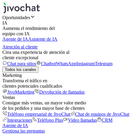
Oportunidades
IA
Aumenta el rendimiento del
equipo con IA
Agente de IA
Asistente de IA
Atención al cliente
Crea una experiencia de atención al
cliente excepcional
Chat para sitios
Chatbot
WhatsApp
Instagram
Telegram
Todos los canales
Marketing
Transforma el tráfico en
clientes potenciales cualificados
JivoMarketing
Devolución de llamadas
Ventas
Consigue más ventas, un mayor valor medio
de los pedidos y una mayor base de clientes
Teléfono empresarial de JivoChat
Chat de equipos de JivoChat
Integraciones
Teléfono Plus
Video llamadas
CRM
Agente de IA
Gestiona las preguntas