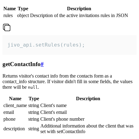
Name
Type
Description
rules
object
Description of the active invitations rules in JSON
jivo_api.setRules(rules);
getContactInfo
#
Returns visitor's contact info from the contacts form as a
contact_info structure. If visitor didn't fill in some fields, the values
there will be
.
null
Name
Type
Description
client_name
string
Client's name
email
string
Client's email
phone
string
Client's phone number
Additional information about the client that was
description
string
set with setContactInfo