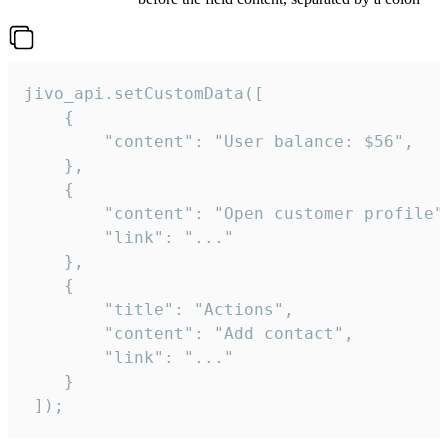
jivo_api.setCustomData([

    {

        "content": "User balance: $56",

    },

    {

        "content": "Open customer profile",
        "link": "..."

    },

    {

        "title": "Actions",

        "content": "Add contact",

        "link": "..."

    }

 ]);