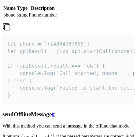
Name
Type
Description
phone
string
Phone number
let phone = '+14084987855';

let apiResult = jivo_api.startCall(phone);

if (apiResult.result === 'ok') {

    console.log('Call started, phone: ', ph
} else {

    console.log('Failed to start the call,
}
sendOfflineMessage
#
With this method you can send a message in the offline chat mode.
It returns
if the passed parameters are correct. And
{result: 'ok'}