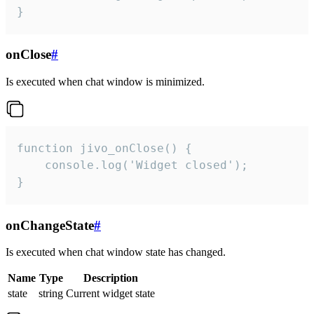
}
onClose
#
Is executed when chat window is minimized.
function jivo_onClose() {

    console.log('Widget closed');

}
onChangeState
#
Is executed when chat window state has changed.
Name
Type
Description
state
string
Current widget state