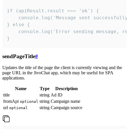
if (apiResult.result === 'ok') {

    console.log('Message sent successfully'
} else {

    console.log('Error sending message, rea
}
sendPageTitle
#
Updates the title of the page the client is currently viewing and the
page URL in the JivoChat app, which may be useful for SPA
applications.
Name
Type
Description
title
string
Ad ID
fromApi
string
Campaign name
optional
url
string
Campaign source
optional