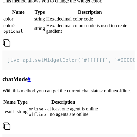
This method allows you to change the widget color.
Name
Type
Description
color
string
Hexadecimal color code
color2
Hexadecimal colour code is used to create
string
gradient
optional
jivo_api.setWidgetColor('#ffffff', '#00000
chatMode
#
With this method you can get the current chat status: online/offline.
Name
Type
Description
- at least one agent is online
online
result
string
- no agents are online
offline