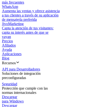
más frecuentes
WhatsApp
Aumenta las ventas y ofrece asistencia
a tus clientes a través de su aplicación
de mensajería preferida
JivoMarketing
Capta la atención de tus visitantes:
capta su interés antes de que se
vayan
Precios
Afiliados
Ayuda
Aplicaciones
Blog
Recursos
API para Desarrolladores
Soluciones de integración
preconfiguradas
Seguridad
Protección que cumple con las
normas internacionales
Descargar
para Windows
Descargar