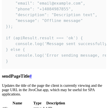
    "email": "email@example.com",

    "phone": "+14084987855",

    "description": "Description text",

    "message": "Offline message"

});

if (apiResult.result === 'ok') {

    console.log('Message sent successfully'
} else {

    console.log('Error sending message, rea
}
sendPageTitle
#
Updates the title of the page the client is currently viewing and the
page URL in the JivoChat app, which may be useful for SPA
applications.
Name
Type
Description