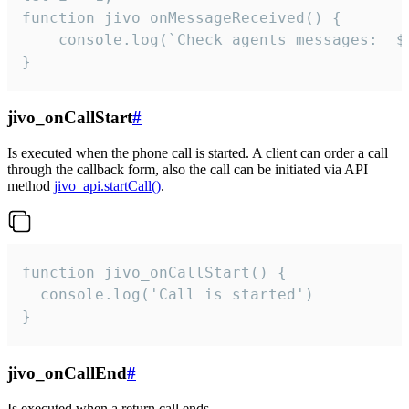
function jivo_onMessageReceived() {

	console.log(`Check agents messages:  ${i++}`)

}
jivo_onCallStart
#
Is executed when the phone call is started. A client can order a call
through the callback form, also the call can be initiated via API
method
jivo_api.startCall()
.
function jivo_onCallStart() {

  console.log('Call is started')

}
jivo_onCallEnd
#
Is executed when a return call ends.