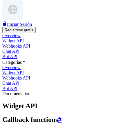
Iniciar Sesión
Regístrese gratis
Overview
Widget API
Webhooks API
Chat API
Bot API
Categorías
Overview
Widget API
Webhooks API
Chat API
Bot API
Documentation
Widget API
Callback functions
#