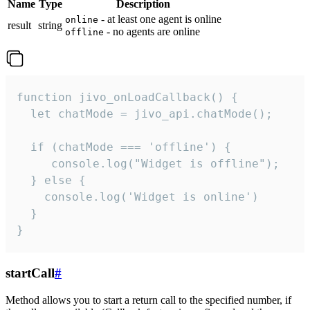
Name
Type
Description
- at least one agent is online
online
result
string
- no agents are online
offline
function jivo_onLoadCallback() {

  let chatMode = jivo_api.chatMode();

  if (chatMode === 'offline') {

     console.log("Widget is offline");

  } else {

    console.log('Widget is online')

  }

}
startCall
#
Method allows you to start a return call to the specified number, if