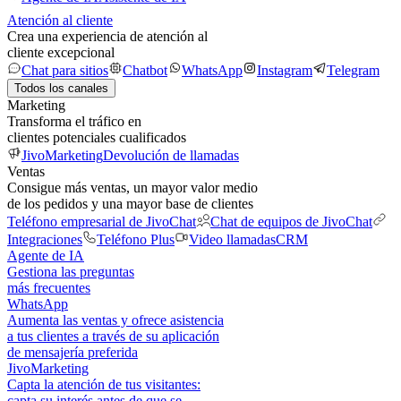
Atención al cliente
Crea una experiencia de atención al
cliente excepcional
Chat para sitios
Chatbot
WhatsApp
Instagram
Telegram
Todos los canales
Marketing
Transforma el tráfico en
clientes potenciales cualificados
JivoMarketing
Devolución de llamadas
Ventas
Consigue más ventas, un mayor valor medio
de los pedidos y una mayor base de clientes
Teléfono empresarial de JivoChat
Chat de equipos de JivoChat
Integraciones
Teléfono Plus
Video llamadas
CRM
Agente de IA
Gestiona las preguntas
más frecuentes
WhatsApp
Aumenta las ventas y ofrece asistencia
a tus clientes a través de su aplicación
de mensajería preferida
JivoMarketing
Capta la atención de tus visitantes:
capta su interés antes de que se