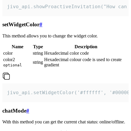
jivo_api.showProactiveInvitation("How can 
setWidgetColor
#
This method allows you to change the widget color.
Name
Type
Description
color
string
Hexadecimal color code
color2
Hexadecimal colour code is used to create
string
gradient
optional
jivo_api.setWidgetColor('#ffffff', '#00000
chatMode
#
With this method you can get the current chat status: online/offline.