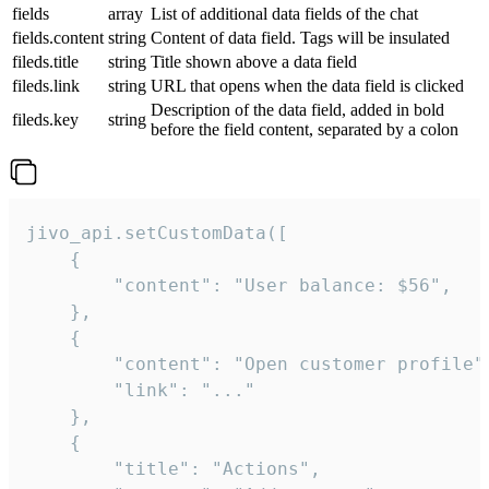
fields
array
List of additional data fields of the chat
fields.content
string
Content of data field. Tags will be insulated
fileds.title
string
Title shown above a data field
fileds.link
string
URL that opens when the data field is clicked
Description of the data field, added in bold
fileds.key
string
before the field content, separated by a colon
jivo_api.setCustomData([

    {

        "content": "User balance: $56",

    },

    {

        "content": "Open customer profile",
        "link": "..."

    },

    {

        "title": "Actions",
