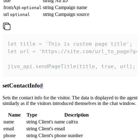
title
string
Ad ID
fromApi
string
Campaign name
optional
url
string
Campaign source
optional
let title = 'This is custom page title';

let url = 'https://site.com/url_to_page?q=p
jivo_api.sendPageTitle(title, true, url);
setContactInfo
#
Sets the contact info for the visitor. The data is displayed to the agent
similarly as if the visitors introduced themselves in the chat window.
Name
Type
Description
name
string
Client's name сайта
email
string
Client's email
phone
string
Client's phone number