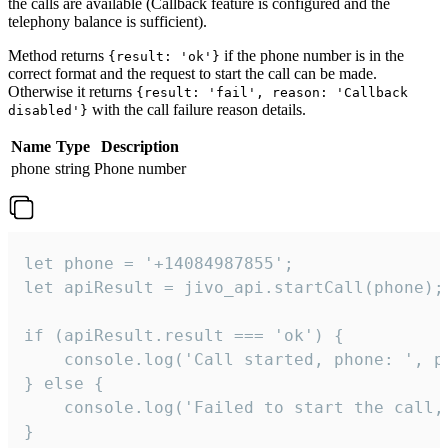
the calls are available (Callback feature is configured and the
telephony balance is sufficient).
Method returns
if the phone number is in the
{result: 'ok'}
correct format and the request to start the call can be made.
Otherwise it returns
{result: 'fail', reason: 'Callback
with the call failure reason details.
disabled'}
Name
Type
Description
phone
string
Phone number
let phone = '+14084987855';

let apiResult = jivo_api.startCall(phone);

if (apiResult.result === 'ok') {

    console.log('Call started, phone: ', ph
} else {

    console.log('Failed to start the call,
}