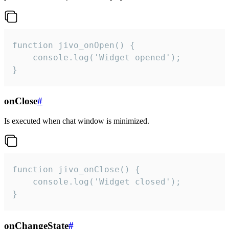
function jivo_onOpen() {

    console.log('Widget opened');

}
onClose
#
Is executed when chat window is minimized.
function jivo_onClose() {

    console.log('Widget closed');

}
onChangeState
#