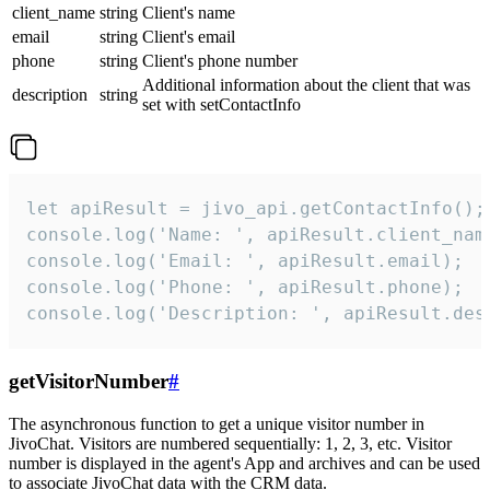
client_name
string
Client's name
email
string
Client's email
phone
string
Client's phone number
Additional information about the client that was
description
string
set with setContactInfo
let apiResult = jivo_api.getContactInfo();

console.log('Name: ', apiResult.client_name
console.log('Email: ', apiResult.email);

console.log('Phone: ', apiResult.phone);

console.log('Description: ', apiResult.des
getVisitorNumber
#
The asynchronous function to get a unique visitor number in
JivoChat. Visitors are numbered sequentially: 1, 2, 3, etc. Visitor
number is displayed in the agent's App and archives and can be used
to associate JivoChat data with the CRM data.