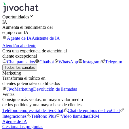
Oportunidades
IA
Aumenta el rendimiento del
equipo con IA
Agente de IA
Asistente de IA
Atención al cliente
Crea una experiencia de atención al
cliente excepcional
Chat para sitios
Chatbot
WhatsApp
Instagram
Telegram
Todos los canales
Marketing
Transforma el tráfico en
clientes potenciales cualificados
JivoMarketing
Devolución de llamadas
Ventas
Consigue más ventas, un mayor valor medio
de los pedidos y una mayor base de clientes
Teléfono empresarial de JivoChat
Chat de equipos de JivoChat
Integraciones
Teléfono Plus
Video llamadas
CRM
Agente de IA
Gestiona las preguntas