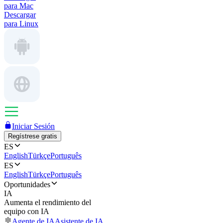
para Mac
Descargar
para Linux
Iniciar Sesión
Regístrese gratis
ES
English
Türkçe
Português
ES
English
Türkçe
Português
Oportunidades
IA
Aumenta el rendimiento del
equipo con IA
Agente de IA
Asistente de IA