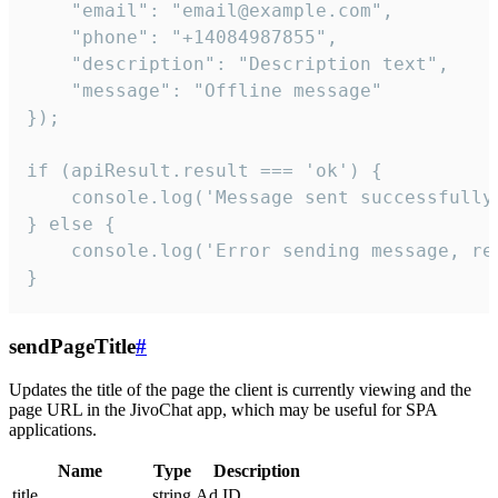
    "email": "email@example.com",

    "phone": "+14084987855",

    "description": "Description text",

    "message": "Offline message"

});

if (apiResult.result === 'ok') {

    console.log('Message sent successfully'
} else {

    console.log('Error sending message, rea
}
sendPageTitle
#
Updates the title of the page the client is currently viewing and the
page URL in the JivoChat app, which may be useful for SPA
applications.
Name
Type
Description
title
string
Ad ID