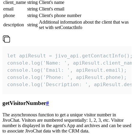
client_name
string
Client's name
email
string
Client's email
phone
string
Client's phone number
Additional information about the client that was
description
string
set with setContactInfo
let apiResult = jivo_api.getContactInfo();

console.log('Name: ', apiResult.client_name
console.log('Email: ', apiResult.email);

console.log('Phone: ', apiResult.phone);

console.log('Description: ', apiResult.des
getVisitorNumber
#
The asynchronous function to get a unique visitor number in
JivoChat. Visitors are numbered sequentially: 1, 2, 3, etc. Visitor
number is displayed in the agent's App and archives and can be used
to associate JivoChat data with the CRM data.