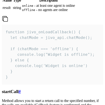
Name
Type
Description
- at least one agent is online
online
result
string
- no agents are online
offline
function jivo_onLoadCallback() {

  let chatMode = jivo_api.chatMode();

  if (chatMode === 'offline') {

     console.log("Widget is offline");

  } else {

    console.log('Widget is online')

  }

}
startCall
#
Method allows you to start a return call to the specified number, if
the calls are available (Callback feature is configured and the