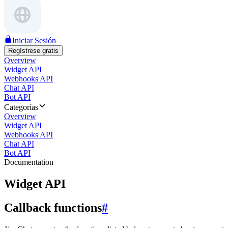
Iniciar Sesión
Regístrese gratis
Overview
Widget API
Webhooks API
Chat API
Bot API
Categorías
Overview
Widget API
Webhooks API
Chat API
Bot API
Documentation
Widget API
Callback functions
#