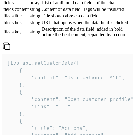
fields
array
List of additional data fields of the chat
fields.content
string
Content of data field. Tags will be insulated
fileds.title
string
Title shown above a data field
fileds.link
string
URL that opens when the data field is clicked
Description of the data field, added in bold
fileds.key
string
before the field content, separated by a colon
jivo_api.setCustomData([

    {

        "content": "User balance: $56",

    },

    {

        "content": "Open customer profile",
        "link": "..."

    },

    {

        "title": "Actions",
