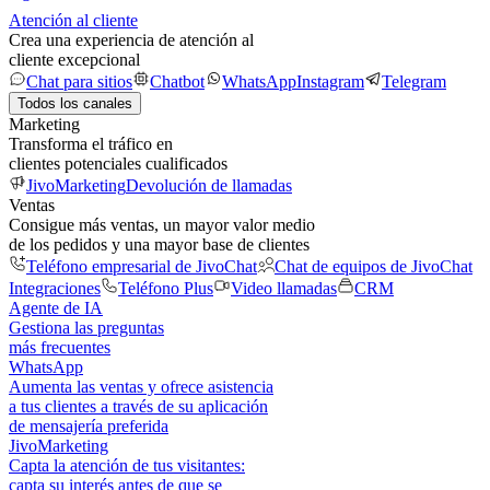
Atención al cliente
Crea una experiencia de atención al
cliente excepcional
Chat para sitios
Chatbot
WhatsApp
Instagram
Telegram
Todos los canales
Marketing
Transforma el tráfico en
clientes potenciales cualificados
JivoMarketing
Devolución de llamadas
Ventas
Consigue más ventas, un mayor valor medio
de los pedidos y una mayor base de clientes
Teléfono empresarial de JivoChat
Chat de equipos de JivoChat
Integraciones
Teléfono Plus
Video llamadas
CRM
Agente de IA
Gestiona las preguntas
más frecuentes
WhatsApp
Aumenta las ventas y ofrece asistencia
a tus clientes a través de su aplicación
de mensajería preferida
JivoMarketing
Capta la atención de tus visitantes:
capta su interés antes de que se