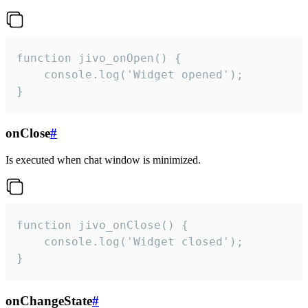
function jivo_onOpen() {

    console.log('Widget opened');

}
onClose
#
Is executed when chat window is minimized.
function jivo_onClose() {

    console.log('Widget closed');

}
onChangeState
#