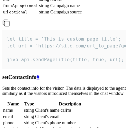
fromApi
string
Campaign name
optional
url
string
Campaign source
optional
let title = 'This is custom page title';

let url = 'https://site.com/url_to_page?q=p
jivo_api.sendPageTitle(title, true, url);
setContactInfo
#
Sets the contact info for the visitor. The data is displayed to the agent
similarly as if the visitors introduced themselves in the chat window.
Name
Type
Description
name
string
Client's name сайта
email
string
Client's email
phone
string
Client's phone number