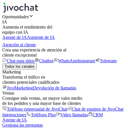
Oportunidades
IA
Aumenta el rendimiento del
equipo con IA
Agente de IA
Asistente de IA
Atención al cliente
Crea una experiencia de atención al
cliente excepcional
Chat para sitios
Chatbot
WhatsApp
Instagram
Telegram
Todos los canales
Marketing
Transforma el tráfico en
clientes potenciales cualificados
JivoMarketing
Devolución de llamadas
Ventas
Consigue más ventas, un mayor valor medio
de los pedidos y una mayor base de clientes
Teléfono empresarial de JivoChat
Chat de equipos de JivoChat
Integraciones
Teléfono Plus
Video llamadas
CRM
Agente de IA
Gestiona las preguntas