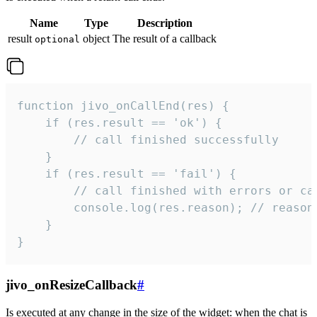
Name
Type
Description
result
object
The result of a callback
optional
function jivo_onCallEnd(res) {

    if (res.result == 'ok') {

        // call finished successfully

    }

    if (res.result == 'fail') {

        // call finished with errors or can
        console.log(res.reason); // reason 
    }

}
jivo_onResizeCallback
#
Is executed at any change in the size of the widget: when the chat is