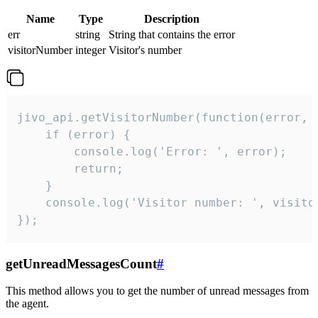
Name
Type
Description
err
string
String that contains the error
visitorNumber
integer
Visitor's number
jivo_api.getVisitorNumber(function(error, v
    if (error) {

        console.log('Error: ', error);

        return;

    }  

    console.log('Visitor number: ', visitor
});
getUnreadMessagesCount
#
This method allows you to get the number of unread messages from
the agent.