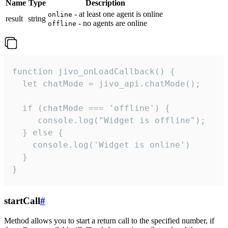
Name
Type
Description
- at least one agent is online
online
result
string
- no agents are online
offline
function jivo_onLoadCallback() {

  let chatMode = jivo_api.chatMode();

  if (chatMode === 'offline') {

     console.log("Widget is offline");

  } else {

    console.log('Widget is online')

  }

}
startCall
#
Method allows you to start a return call to the specified number, if