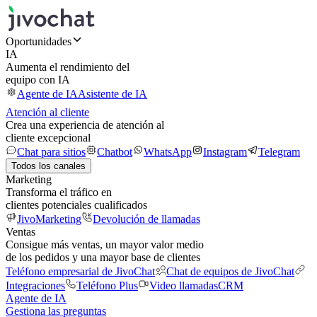
Oportunidades
IA
Aumenta el rendimiento del
equipo con IA
Agente de IA
Asistente de IA
Atención al cliente
Crea una experiencia de atención al
cliente excepcional
Chat para sitios
Chatbot
WhatsApp
Instagram
Telegram
Todos los canales
Marketing
Transforma el tráfico en
clientes potenciales cualificados
JivoMarketing
Devolución de llamadas
Ventas
Consigue más ventas, un mayor valor medio
de los pedidos y una mayor base de clientes
Teléfono empresarial de JivoChat
Chat de equipos de JivoChat
Integraciones
Teléfono Plus
Video llamadas
CRM
Agente de IA
Gestiona las preguntas