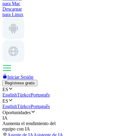
para Mac
Descargar
para Linux
Iniciar Sesión
Regístrese gratis
ES
English
Türkçe
Português
ES
English
Türkçe
Português
Oportunidades
IA
Aumenta el rendimiento del
equipo con IA
Agente de IA
Asistente de IA