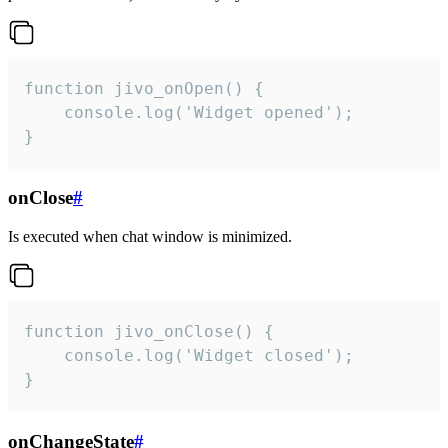
function jivo_onOpen() {

    console.log('Widget opened');

}
onClose
#
Is executed when chat window is minimized.
function jivo_onClose() {

    console.log('Widget closed');

}
onChangeState
#