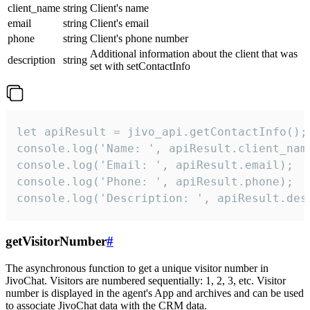
client_name
string
Client's name
email
string
Client's email
phone
string
Client's phone number
Additional information about the client that was
description
string
set with setContactInfo
let apiResult = jivo_api.getContactInfo();

console.log('Name: ', apiResult.client_name
console.log('Email: ', apiResult.email);

console.log('Phone: ', apiResult.phone);

console.log('Description: ', apiResult.des
getVisitorNumber
#
The asynchronous function to get a unique visitor number in
JivoChat. Visitors are numbered sequentially: 1, 2, 3, etc. Visitor
number is displayed in the agent's App and archives and can be used
to associate JivoChat data with the CRM data.