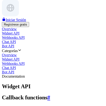
Iniciar Sesión
Regístrese gratis
Overview
Widget API
Webhooks API
Chat API
Bot API
Categorías
Overview
Widget API
Webhooks API
Chat API
Bot API
Documentation
Widget API
Callback functions
#