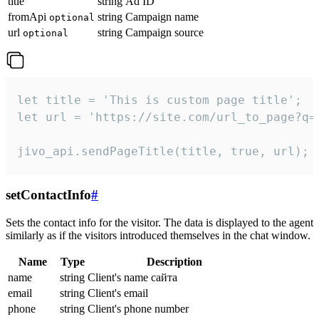
title
string
Ad ID
fromApi
string
Campaign name
optional
url
string
Campaign source
optional
let title = 'This is custom page title';

let url = 'https://site.com/url_to_page?q=p
jivo_api.sendPageTitle(title, true, url);
setContactInfo
#
Sets the contact info for the visitor. The data is displayed to the agent
similarly as if the visitors introduced themselves in the chat window.
Name
Type
Description
name
string
Client's name сайта
email
string
Client's email
phone
string
Client's phone number