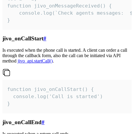
function jivo_onMessageReceived() {

	console.log(`Check agents messages:  ${i++}`)

}
jivo_onCallStart
#
Is executed when the phone call is started. A client can order a call
through the callback form, also the call can be initiated via API
method
jivo_api.startCall()
.
function jivo_onCallStart() {

  console.log('Call is started')

}
jivo_onCallEnd
#
Is executed when a return call ends.