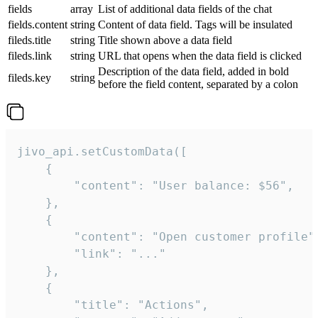
fields
array
List of additional data fields of the chat
fields.content
string
Content of data field. Tags will be insulated
fileds.title
string
Title shown above a data field
fileds.link
string
URL that opens when the data field is clicked
Description of the data field, added in bold
fileds.key
string
before the field content, separated by a colon
jivo_api.setCustomData([

    {

        "content": "User balance: $56",

    },

    {

        "content": "Open customer profile",
        "link": "..."

    },

    {

        "title": "Actions",
