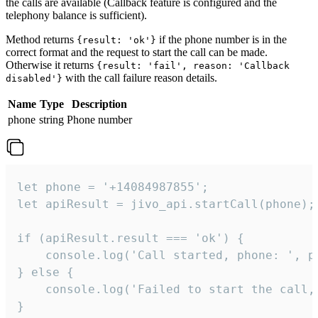
the calls are available (Callback feature is configured and the
telephony balance is sufficient).
Method returns
if the phone number is in the
{result: 'ok'}
correct format and the request to start the call can be made.
Otherwise it returns
{result: 'fail', reason: 'Callback
with the call failure reason details.
disabled'}
Name
Type
Description
phone
string
Phone number
let phone = '+14084987855';

let apiResult = jivo_api.startCall(phone);

if (apiResult.result === 'ok') {

    console.log('Call started, phone: ', ph
} else {

    console.log('Failed to start the call,
}