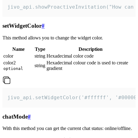
jivo_api.showProactiveInvitation("How can 
setWidgetColor
#
This method allows you to change the widget color.
Name
Type
Description
color
string
Hexadecimal color code
color2
Hexadecimal colour code is used to create
string
gradient
optional
jivo_api.setWidgetColor('#ffffff', '#00000
chatMode
#
With this method you can get the current chat status: online/offline.