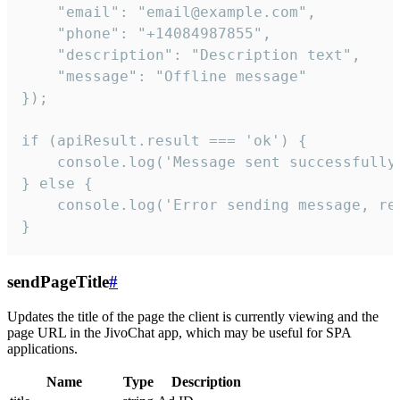
    "email": "email@example.com",

    "phone": "+14084987855",

    "description": "Description text",

    "message": "Offline message"

});

if (apiResult.result === 'ok') {

    console.log('Message sent successfully'
} else {

    console.log('Error sending message, rea
}
sendPageTitle
#
Updates the title of the page the client is currently viewing and the
page URL in the JivoChat app, which may be useful for SPA
applications.
Name
Type
Description