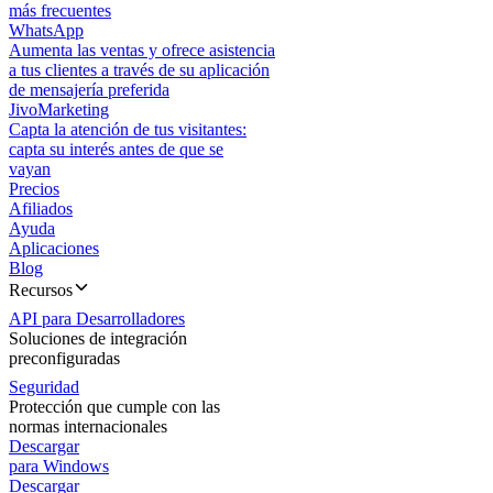
más frecuentes
WhatsApp
Aumenta las ventas y ofrece asistencia
a tus clientes a través de su aplicación
de mensajería preferida
JivoMarketing
Capta la atención de tus visitantes:
capta su interés antes de que se
vayan
Precios
Afiliados
Ayuda
Aplicaciones
Blog
Recursos
API para Desarrolladores
Soluciones de integración
preconfiguradas
Seguridad
Protección que cumple con las
normas internacionales
Descargar
para Windows
Descargar