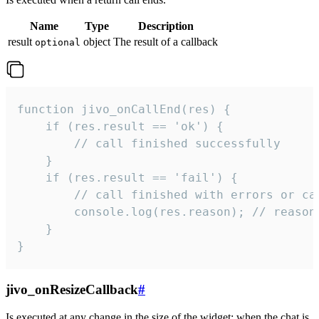
Name
Type
Description
result
object
The result of a callback
optional
function jivo_onCallEnd(res) {

    if (res.result == 'ok') {

        // call finished successfully

    }

    if (res.result == 'fail') {

        // call finished with errors or can
        console.log(res.reason); // reason 
    }

}
jivo_onResizeCallback
#
Is executed at any change in the size of the widget: when the chat is