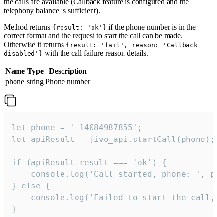
the calls are available (Callback feature is configured and the
telephony balance is sufficient).
Method returns
if the phone number is in the
{result: 'ok'}
correct format and the request to start the call can be made.
Otherwise it returns
{result: 'fail', reason: 'Callback
with the call failure reason details.
disabled'}
Name
Type
Description
phone
string
Phone number
let phone = '+14084987855';

let apiResult = jivo_api.startCall(phone);

if (apiResult.result === 'ok') {

    console.log('Call started, phone: ', ph
} else {

    console.log('Failed to start the call,
}