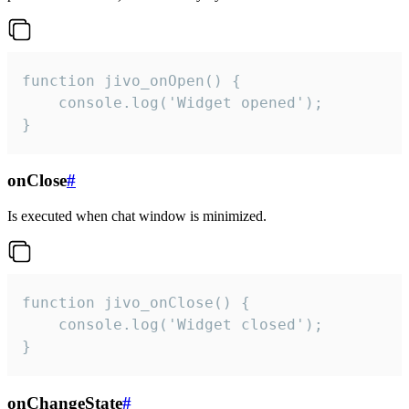
function jivo_onOpen() {

    console.log('Widget opened');

}
onClose
#
Is executed when chat window is minimized.
function jivo_onClose() {

    console.log('Widget closed');

}
onChangeState
#