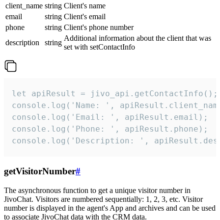
client_name
string
Client's name
email
string
Client's email
phone
string
Client's phone number
Additional information about the client that was
description
string
set with setContactInfo
let apiResult = jivo_api.getContactInfo();

console.log('Name: ', apiResult.client_name
console.log('Email: ', apiResult.email);

console.log('Phone: ', apiResult.phone);

console.log('Description: ', apiResult.des
getVisitorNumber
#
The asynchronous function to get a unique visitor number in
JivoChat. Visitors are numbered sequentially: 1, 2, 3, etc. Visitor
number is displayed in the agent's App and archives and can be used
to associate JivoChat data with the CRM data.