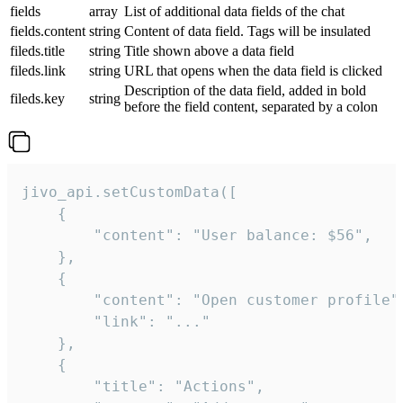
fields
array
List of additional data fields of the chat
fields.content
string
Content of data field. Tags will be insulated
fileds.title
string
Title shown above a data field
fileds.link
string
URL that opens when the data field is clicked
Description of the data field, added in bold
fileds.key
string
before the field content, separated by a colon
jivo_api.setCustomData([

    {

        "content": "User balance: $56",

    },

    {

        "content": "Open customer profile",
        "link": "..."

    },

    {

        "title": "Actions",
