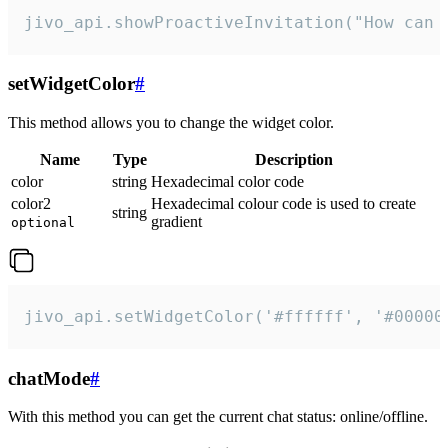
jivo_api.showProactiveInvitation("How can 
setWidgetColor
#
This method allows you to change the widget color.
Name
Type
Description
color
string
Hexadecimal color code
color2
Hexadecimal colour code is used to create
string
gradient
optional
jivo_api.setWidgetColor('#ffffff', '#00000
chatMode
#
With this method you can get the current chat status: online/offline.