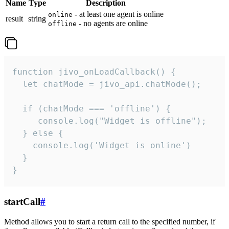
Name
Type
Description
- at least one agent is online
online
result
string
- no agents are online
offline
function jivo_onLoadCallback() {

  let chatMode = jivo_api.chatMode();

  if (chatMode === 'offline') {

     console.log("Widget is offline");

  } else {

    console.log('Widget is online')

  }

}
startCall
#
Method allows you to start a return call to the specified number, if