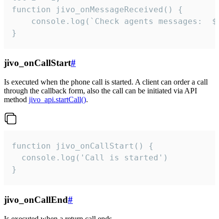
function jivo_onMessageReceived() {

	console.log(`Check agents messages:  ${i++}`)

}
jivo_onCallStart
#
Is executed when the phone call is started. A client can order a call
through the callback form, also the call can be initiated via API
method
jivo_api.startCall()
.
function jivo_onCallStart() {

  console.log('Call is started')

}
jivo_onCallEnd
#
Is executed when a return call ends.