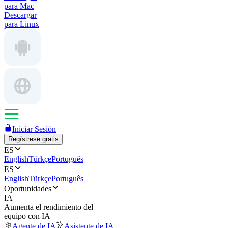
para Mac
Descargar
para Linux
Iniciar Sesión
Regístrese gratis
ES
English
Türkçe
Português
ES
English
Türkçe
Português
Oportunidades
IA
Aumenta el rendimiento del
equipo con IA
Agente de IA
Asistente de IA