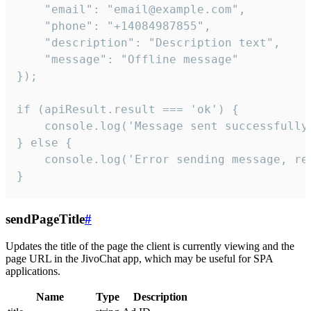
    "email": "email@example.com",

    "phone": "+14084987855",

    "description": "Description text",

    "message": "Offline message"

});

if (apiResult.result === 'ok') {

    console.log('Message sent successfully'
} else {

    console.log('Error sending message, rea
}
sendPageTitle
#
Updates the title of the page the client is currently viewing and the
page URL in the JivoChat app, which may be useful for SPA
applications.
Name
Type
Description