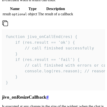
Name
Type
Description
result
object
The result of a callback
optional
function jivo_onCallEnd(res) {

    if (res.result == 'ok') {

        // call finished successfully

    }

    if (res.result == 'fail') {

        // call finished with errors or can
        console.log(res.reason); // reason 
    }

}
jivo_onResizeCallback
#
Is executed at any change in the size of the widget: when the chat is