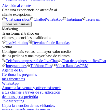
Atención al cliente
Crea una experiencia de atención al
cliente excepcional
Chat para sitios
Chatbot
WhatsApp
Instagram
Telegram
Todos los canales
Marketing
Transforma el tráfico en
clientes potenciales cualificados
JivoMarketing
Devolución de llamadas
Ventas
Consigue más ventas, un mayor valor medio
de los pedidos y una mayor base de clientes
Teléfono empresarial de JivoChat
Chat de equipos de JivoChat
Integraciones
Teléfono Plus
Video llamadas
CRM
Agente de IA
Gestiona las preguntas
más frecuentes
WhatsApp
Aumenta las ventas y ofrece asistencia
a tus clientes a través de su aplicación
de mensajería preferida
JivoMarketing
Capta la atención de tus visitantes:
capta su interés antes de que se