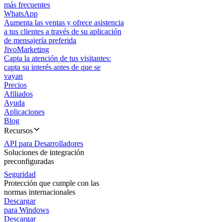
más frecuentes
WhatsApp
Aumenta las ventas y ofrece asistencia
a tus clientes a través de su aplicación
de mensajería preferida
JivoMarketing
Capta la atención de tus visitantes:
capta su interés antes de que se
vayan
Precios
Afiliados
Ayuda
Aplicaciones
Blog
Recursos
API para Desarrolladores
Soluciones de integración
preconfiguradas
Seguridad
Protección que cumple con las
normas internacionales
Descargar
para Windows
Descargar