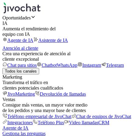
Oportunidades
IA
Aumenta el rendimiento del
equipo con IA
Agente de IA
Asistente de IA
Atención al cliente
Crea una experiencia de atención al
cliente excepcional
Chat para sitios
Chatbot
WhatsApp
Instagram
Telegram
Todos los canales
Marketing
Transforma el tráfico en
clientes potenciales cualificados
JivoMarketing
Devolución de llamadas
Ventas
Consigue más ventas, un mayor valor medio
de los pedidos y una mayor base de clientes
Teléfono empresarial de JivoChat
Chat de equipos de JivoChat
Integraciones
Teléfono Plus
Video llamadas
CRM
Agente de IA
Gestiona las preguntas