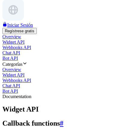
Iniciar Sesión
Regístrese gratis
Overview
Widget API
Webhooks API
Chat API
Bot API
Categorías
Overview
Widget API
Webhooks API
Chat API
Bot API
Documentation
Widget API
Callback functions
#