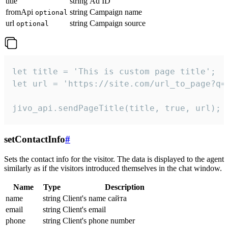
title
string
Ad ID
fromApi
string
Campaign name
optional
url
string
Campaign source
optional
let title = 'This is custom page title';

let url = 'https://site.com/url_to_page?q=p
jivo_api.sendPageTitle(title, true, url);
setContactInfo
#
Sets the contact info for the visitor. The data is displayed to the agent
similarly as if the visitors introduced themselves in the chat window.
Name
Type
Description
name
string
Client's name сайта
email
string
Client's email
phone
string
Client's phone number