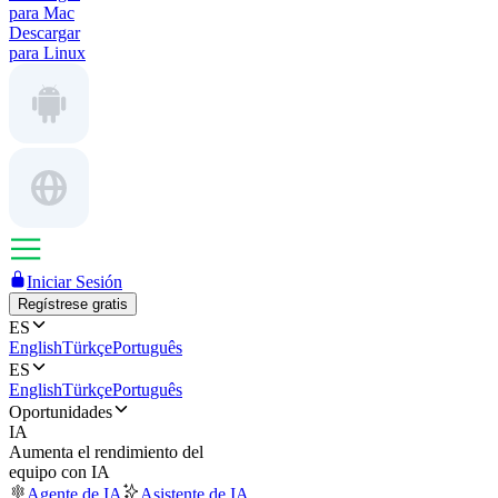
para Mac
Descargar
para Linux
Iniciar Sesión
Regístrese gratis
ES
English
Türkçe
Português
ES
English
Türkçe
Português
Oportunidades
IA
Aumenta el rendimiento del
equipo con IA
Agente de IA
Asistente de IA