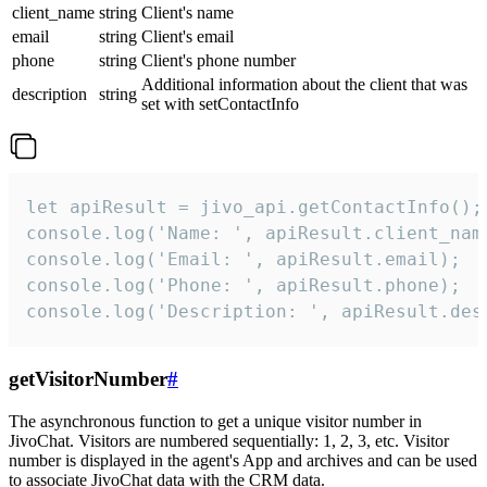
client_name
string
Client's name
email
string
Client's email
phone
string
Client's phone number
Additional information about the client that was
description
string
set with setContactInfo
let apiResult = jivo_api.getContactInfo();

console.log('Name: ', apiResult.client_name
console.log('Email: ', apiResult.email);

console.log('Phone: ', apiResult.phone);

console.log('Description: ', apiResult.des
getVisitorNumber
#
The asynchronous function to get a unique visitor number in
JivoChat. Visitors are numbered sequentially: 1, 2, 3, etc. Visitor
number is displayed in the agent's App and archives and can be used
to associate JivoChat data with the CRM data.