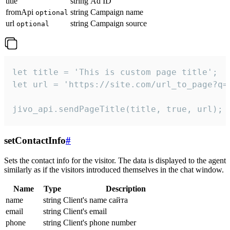
title
string
Ad ID
fromApi
string
Campaign name
optional
url
string
Campaign source
optional
let title = 'This is custom page title';

let url = 'https://site.com/url_to_page?q=p
jivo_api.sendPageTitle(title, true, url);
setContactInfo
#
Sets the contact info for the visitor. The data is displayed to the agent
similarly as if the visitors introduced themselves in the chat window.
Name
Type
Description
name
string
Client's name сайта
email
string
Client's email
phone
string
Client's phone number