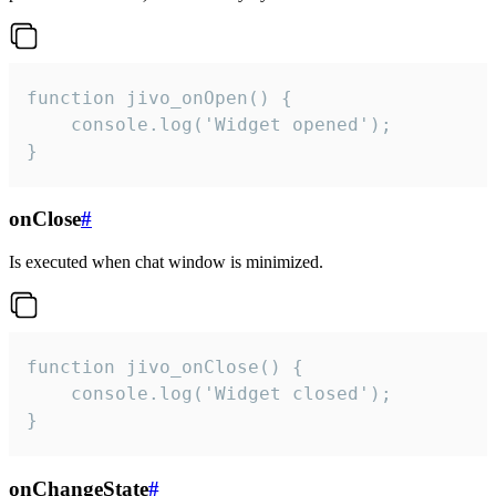
function jivo_onOpen() {

    console.log('Widget opened');

}
onClose
#
Is executed when chat window is minimized.
function jivo_onClose() {

    console.log('Widget closed');

}
onChangeState
#