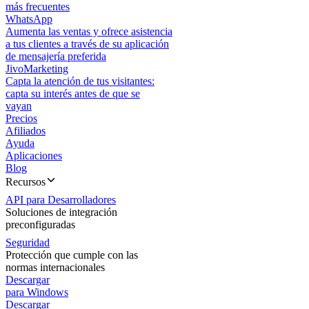
más frecuentes
WhatsApp
Aumenta las ventas y ofrece asistencia
a tus clientes a través de su aplicación
de mensajería preferida
JivoMarketing
Capta la atención de tus visitantes:
capta su interés antes de que se
vayan
Precios
Afiliados
Ayuda
Aplicaciones
Blog
Recursos
API para Desarrolladores
Soluciones de integración
preconfiguradas
Seguridad
Protección que cumple con las
normas internacionales
Descargar
para Windows
Descargar