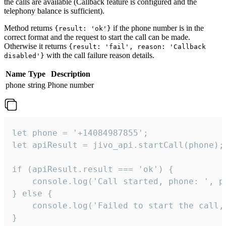
the calls are available (Callback feature is configured and the
telephony balance is sufficient).
Method returns
if the phone number is in the
{result: 'ok'}
correct format and the request to start the call can be made.
Otherwise it returns
{result: 'fail', reason: 'Callback
with the call failure reason details.
disabled'}
Name
Type
Description
phone
string
Phone number
let phone = '+14084987855';

let apiResult = jivo_api.startCall(phone);

if (apiResult.result === 'ok') {

    console.log('Call started, phone: ', ph
} else {

    console.log('Failed to start the call,
}