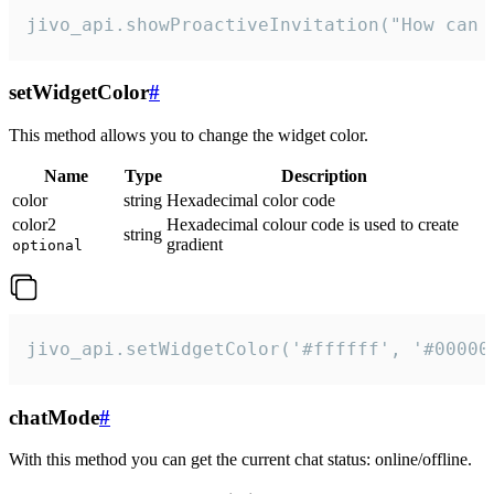
jivo_api.showProactiveInvitation("How can 
setWidgetColor
#
This method allows you to change the widget color.
Name
Type
Description
color
string
Hexadecimal color code
color2
Hexadecimal colour code is used to create
string
gradient
optional
jivo_api.setWidgetColor('#ffffff', '#00000
chatMode
#
With this method you can get the current chat status: online/offline.