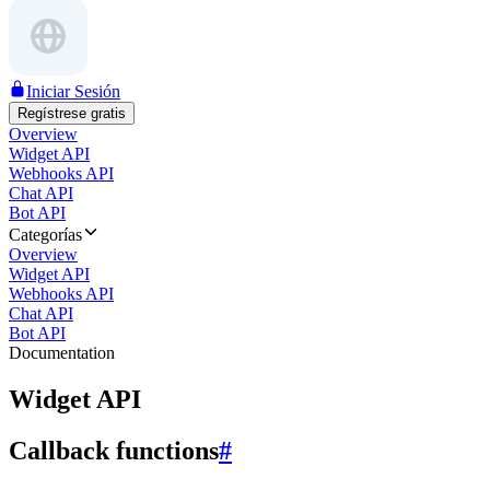
Iniciar Sesión
Regístrese gratis
Overview
Widget API
Webhooks API
Chat API
Bot API
Categorías
Overview
Widget API
Webhooks API
Chat API
Bot API
Documentation
Widget API
Callback functions
#