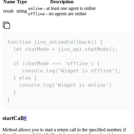
Name
Type
Description
- at least one agent is online
online
result
string
- no agents are online
offline
function jivo_onLoadCallback() {

  let chatMode = jivo_api.chatMode();

  if (chatMode === 'offline') {

     console.log("Widget is offline");

  } else {

    console.log('Widget is online')

  }

}
startCall
#
Method allows you to start a return call to the specified number, if