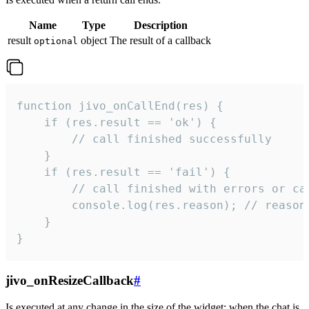
Name
Type
Description
result
object
The result of a callback
optional
function jivo_onCallEnd(res) {

    if (res.result == 'ok') {

        // call finished successfully

    }

    if (res.result == 'fail') {

        // call finished with errors or can
        console.log(res.reason); // reason 
    }

}
jivo_onResizeCallback
#
Is executed at any change in the size of the widget: when the chat is