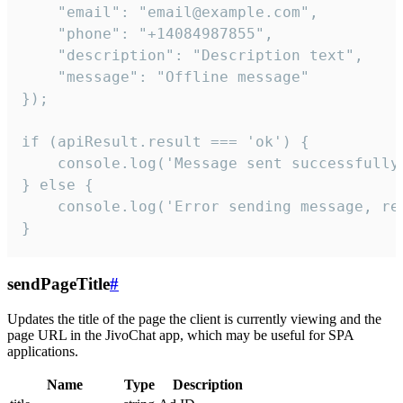
    "email": "email@example.com",

    "phone": "+14084987855",

    "description": "Description text",

    "message": "Offline message"

});

if (apiResult.result === 'ok') {

    console.log('Message sent successfully'
} else {

    console.log('Error sending message, rea
}
sendPageTitle
#
Updates the title of the page the client is currently viewing and the
page URL in the JivoChat app, which may be useful for SPA
applications.
Name
Type
Description