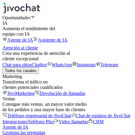
Oportunidades
IA
Aumenta el rendimiento del
equipo con IA
Agente de IA
Asistente de IA
Atención al cliente
Crea una experiencia de atención al
cliente excepcional
Chat para sitios
Chatbot
WhatsApp
Instagram
Telegram
Todos los canales
Marketing
Transforma el tráfico en
clientes potenciales cualificados
JivoMarketing
Devolución de llamadas
Ventas
Consigue más ventas, un mayor valor medio
de los pedidos y una mayor base de clientes
Teléfono empresarial de JivoChat
Chat de equipos de JivoChat
Integraciones
Teléfono Plus
Video llamadas
CRM
Agente de IA
Gestiona las preguntas