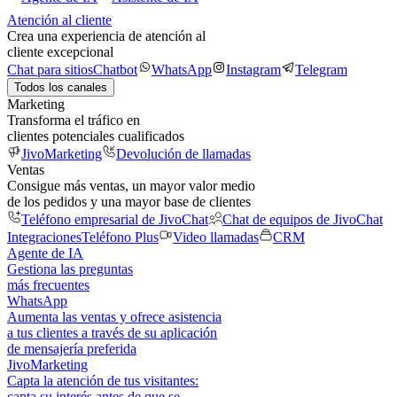
Atención al cliente
Crea una experiencia de atención al
cliente excepcional
Chat para sitios
Chatbot
WhatsApp
Instagram
Telegram
Todos los canales
Marketing
Transforma el tráfico en
clientes potenciales cualificados
JivoMarketing
Devolución de llamadas
Ventas
Consigue más ventas, un mayor valor medio
de los pedidos y una mayor base de clientes
Teléfono empresarial de JivoChat
Chat de equipos de JivoChat
Integraciones
Teléfono Plus
Video llamadas
CRM
Agente de IA
Gestiona las preguntas
más frecuentes
WhatsApp
Aumenta las ventas y ofrece asistencia
a tus clientes a través de su aplicación
de mensajería preferida
JivoMarketing
Capta la atención de tus visitantes:
capta su interés antes de que se