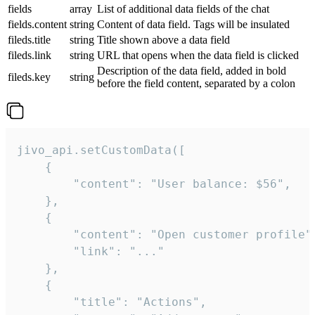
fields
array
List of additional data fields of the chat
fields.content
string
Content of data field. Tags will be insulated
fileds.title
string
Title shown above a data field
fileds.link
string
URL that opens when the data field is clicked
Description of the data field, added in bold
fileds.key
string
before the field content, separated by a colon
jivo_api.setCustomData([

    {

        "content": "User balance: $56",

    },

    {

        "content": "Open customer profile",
        "link": "..."

    },

    {

        "title": "Actions",
