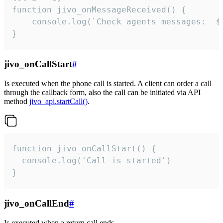
function jivo_onMessageReceived() {

	console.log(`Check agents messages:  ${i++}`)

}
jivo_onCallStart
#
Is executed when the phone call is started. A client can order a call
through the callback form, also the call can be initiated via API
method
jivo_api.startCall()
.
function jivo_onCallStart() {

  console.log('Call is started')

}
jivo_onCallEnd
#
Is executed when a return call ends.