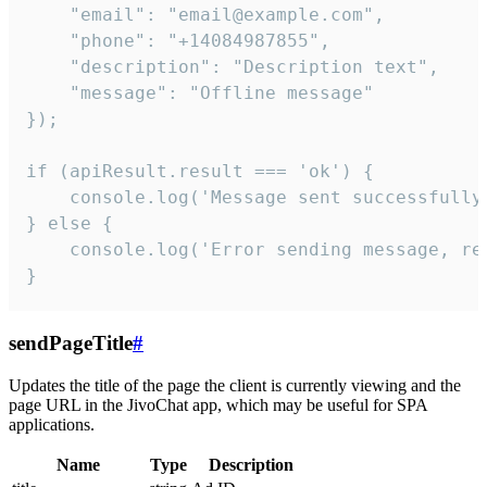
    "email": "email@example.com",

    "phone": "+14084987855",

    "description": "Description text",

    "message": "Offline message"

});

if (apiResult.result === 'ok') {

    console.log('Message sent successfully'
} else {

    console.log('Error sending message, rea
}
sendPageTitle
#
Updates the title of the page the client is currently viewing and the
page URL in the JivoChat app, which may be useful for SPA
applications.
Name
Type
Description