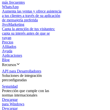
más frecuentes
WhatsApp
Aumenta las ventas y ofrece asistencia
a tus clientes a través de su aplicación
de mensajería preferida
JivoMarketing
Capta la atención de tus visitantes:
capta su interés antes de que se
vayan
Precios
Afiliados
Ayuda
Aplicaciones
Blog
Recursos
API para Desarrolladores
Soluciones de integración
preconfiguradas
Seguridad
Protección que cumple con las
normas internacionales
Descargar
para Windows
Descargar