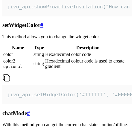
jivo_api.showProactiveInvitation("How can 
setWidgetColor
#
This method allows you to change the widget color.
Name
Type
Description
color
string
Hexadecimal color code
color2
Hexadecimal colour code is used to create
string
gradient
optional
jivo_api.setWidgetColor('#ffffff', '#00000
chatMode
#
With this method you can get the current chat status: online/offline.