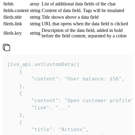
fields
array
List of additional data fields of the chat
fields.content
string
Content of data field. Tags will be insulated
fileds.title
string
Title shown above a data field
fileds.link
string
URL that opens when the data field is clicked
Description of the data field, added in bold
fileds.key
string
before the field content, separated by a colon
jivo_api.setCustomData([

    {

        "content": "User balance: $56",

    },

    {

        "content": "Open customer profile",
        "link": "..."

    },

    {

        "title": "Actions",
