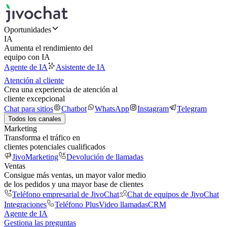
Oportunidades
IA
Aumenta el rendimiento del
equipo con IA
Agente de IA
Asistente de IA
Atención al cliente
Crea una experiencia de atención al
cliente excepcional
Chat para sitios
Chatbot
WhatsApp
Instagram
Telegram
Todos los canales
Marketing
Transforma el tráfico en
clientes potenciales cualificados
JivoMarketing
Devolución de llamadas
Ventas
Consigue más ventas, un mayor valor medio
de los pedidos y una mayor base de clientes
Teléfono empresarial de JivoChat
Chat de equipos de JivoChat
Integraciones
Teléfono Plus
Video llamadas
CRM
Agente de IA
Gestiona las preguntas