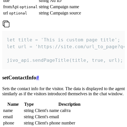
title
string
Ad ID
fromApi
string
Campaign name
optional
url
string
Campaign source
optional
let title = 'This is custom page title';

let url = 'https://site.com/url_to_page?q=p
jivo_api.sendPageTitle(title, true, url);
setContactInfo
#
Sets the contact info for the visitor. The data is displayed to the agent
similarly as if the visitors introduced themselves in the chat window.
Name
Type
Description
name
string
Client's name сайта
email
string
Client's email
phone
string
Client's phone number