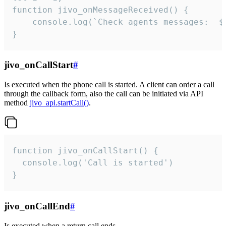
function jivo_onMessageReceived() {

	console.log(`Check agents messages:  ${i++}`)

}
jivo_onCallStart
#
Is executed when the phone call is started. A client can order a call
through the callback form, also the call can be initiated via API
method
jivo_api.startCall()
.
function jivo_onCallStart() {

  console.log('Call is started')

}
jivo_onCallEnd
#
Is executed when a return call ends.