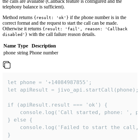
the calls are available (Callback feature is configured and the
telephony balance is sufficient).
Method returns
if the phone number is in the
{result: 'ok'}
correct format and the request to start the call can be made.
Otherwise it returns
{result: 'fail', reason: 'Callback
with the call failure reason details.
disabled'}
Name
Type
Description
phone
string
Phone number
let phone = '+14084987855';

let apiResult = jivo_api.startCall(phone);

if (apiResult.result === 'ok') {

    console.log('Call started, phone: ', ph
} else {

    console.log('Failed to start the call,
}