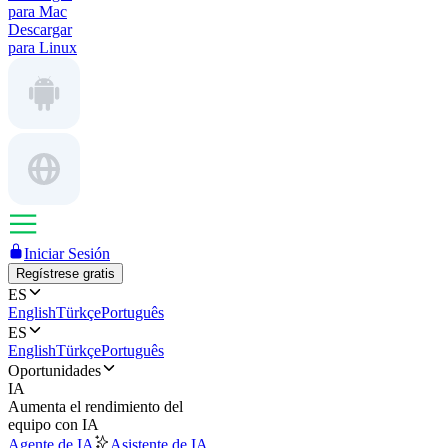
para Mac
Descargar
para Linux
Iniciar Sesión
Regístrese gratis
ES
English
Türkçe
Português
ES
English
Türkçe
Português
Oportunidades
IA
Aumenta el rendimiento del
equipo con IA
Agente de IA
Asistente de IA