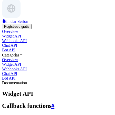
Iniciar Sesión
Regístrese gratis
Overview
Widget API
Webhooks API
Chat API
Bot API
Categorías
Overview
Widget API
Webhooks API
Chat API
Bot API
Documentation
Widget API
Callback functions
#