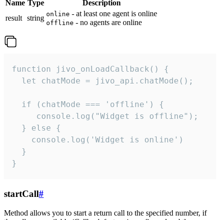
Name
Type
Description
- at least one agent is online
online
result
string
- no agents are online
offline
function jivo_onLoadCallback() {

  let chatMode = jivo_api.chatMode();

  if (chatMode === 'offline') {

     console.log("Widget is offline");

  } else {

    console.log('Widget is online')

  }

}
startCall
#
Method allows you to start a return call to the specified number, if