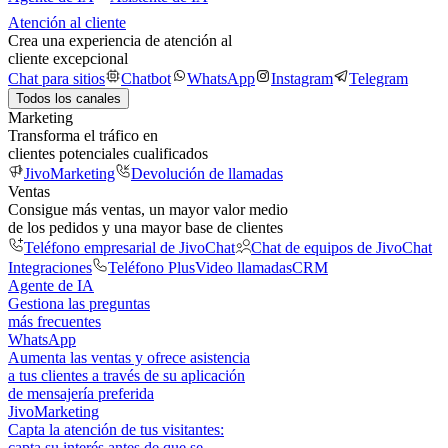
Atención al cliente
Crea una experiencia de atención al
cliente excepcional
Chat para sitios
Chatbot
WhatsApp
Instagram
Telegram
Todos los canales
Marketing
Transforma el tráfico en
clientes potenciales cualificados
JivoMarketing
Devolución de llamadas
Ventas
Consigue más ventas, un mayor valor medio
de los pedidos y una mayor base de clientes
Teléfono empresarial de JivoChat
Chat de equipos de JivoChat
Integraciones
Teléfono Plus
Video llamadas
CRM
Agente de IA
Gestiona las preguntas
más frecuentes
WhatsApp
Aumenta las ventas y ofrece asistencia
a tus clientes a través de su aplicación
de mensajería preferida
JivoMarketing
Capta la atención de tus visitantes:
capta su interés antes de que se