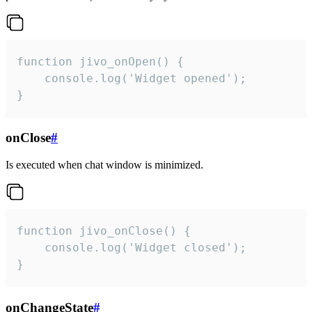
function jivo_onOpen() {

    console.log('Widget opened');

}
onClose
#
Is executed when chat window is minimized.
function jivo_onClose() {

    console.log('Widget closed');

}
onChangeState
#