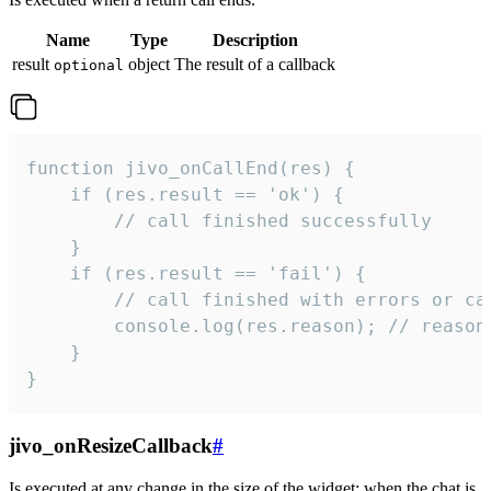
Name
Type
Description
result
object
The result of a callback
optional
function jivo_onCallEnd(res) {

    if (res.result == 'ok') {

        // call finished successfully

    }

    if (res.result == 'fail') {

        // call finished with errors or can
        console.log(res.reason); // reason 
    }

}
jivo_onResizeCallback
#
Is executed at any change in the size of the widget: when the chat is