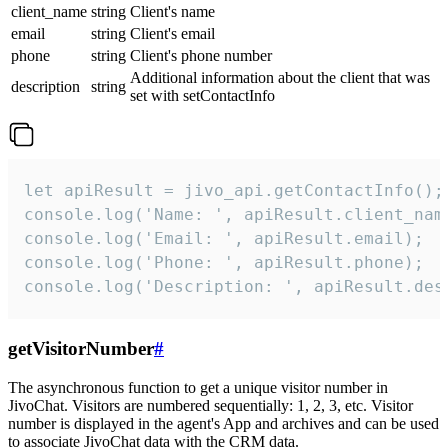
client_name
string
Client's name
email
string
Client's email
phone
string
Client's phone number
Additional information about the client that was
description
string
set with setContactInfo
let apiResult = jivo_api.getContactInfo();

console.log('Name: ', apiResult.client_name
console.log('Email: ', apiResult.email);

console.log('Phone: ', apiResult.phone);

console.log('Description: ', apiResult.des
getVisitorNumber
#
The asynchronous function to get a unique visitor number in
JivoChat. Visitors are numbered sequentially: 1, 2, 3, etc. Visitor
number is displayed in the agent's App and archives and can be used
to associate JivoChat data with the CRM data.