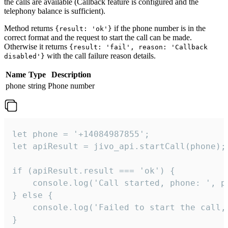
the calls are available (Callback feature is configured and the
telephony balance is sufficient).
Method returns
if the phone number is in the
{result: 'ok'}
correct format and the request to start the call can be made.
Otherwise it returns
{result: 'fail', reason: 'Callback
with the call failure reason details.
disabled'}
Name
Type
Description
phone
string
Phone number
let phone = '+14084987855';

let apiResult = jivo_api.startCall(phone);

if (apiResult.result === 'ok') {

    console.log('Call started, phone: ', ph
} else {

    console.log('Failed to start the call,
}