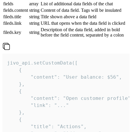
fields
array
List of additional data fields of the chat
fields.content
string
Content of data field. Tags will be insulated
fileds.title
string
Title shown above a data field
fileds.link
string
URL that opens when the data field is clicked
Description of the data field, added in bold
fileds.key
string
before the field content, separated by a colon
jivo_api.setCustomData([

    {

        "content": "User balance: $56",

    },

    {

        "content": "Open customer profile",
        "link": "..."

    },

    {

        "title": "Actions",
