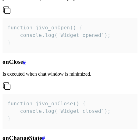
function jivo_onOpen() {

    console.log('Widget opened');

}
onClose
#
Is executed when chat window is minimized.
function jivo_onClose() {

    console.log('Widget closed');

}
onChangeState
#