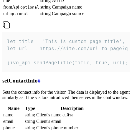
title
string
Ad ID
fromApi
string
Campaign name
optional
url
string
Campaign source
optional
let title = 'This is custom page title';

let url = 'https://site.com/url_to_page?q=p
jivo_api.sendPageTitle(title, true, url);
setContactInfo
#
Sets the contact info for the visitor. The data is displayed to the agent
similarly as if the visitors introduced themselves in the chat window.
Name
Type
Description
name
string
Client's name сайта
email
string
Client's email
phone
string
Client's phone number