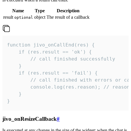
Name
Type
Description
result
object
The result of a callback
optional
function jivo_onCallEnd(res) {

    if (res.result == 'ok') {

        // call finished successfully

    }

    if (res.result == 'fail') {

        // call finished with errors or can
        console.log(res.reason); // reason 
    }

}
jivo_onResizeCallback
#
Is executed at any change in the size of the widget: when the chat is