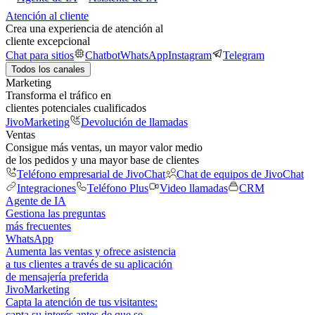
Atención al cliente
Crea una experiencia de atención al
cliente excepcional
Chat para sitios
Chatbot
WhatsApp
Instagram
Telegram
Todos los canales
Marketing
Transforma el tráfico en
clientes potenciales cualificados
JivoMarketing
Devolución de llamadas
Ventas
Consigue más ventas, un mayor valor medio
de los pedidos y una mayor base de clientes
Teléfono empresarial de JivoChat
Chat de equipos de JivoChat
Integraciones
Teléfono Plus
Video llamadas
CRM
Agente de IA
Gestiona las preguntas
más frecuentes
WhatsApp
Aumenta las ventas y ofrece asistencia
a tus clientes a través de su aplicación
de mensajería preferida
JivoMarketing
Capta la atención de tus visitantes:
capta su interés antes de que se