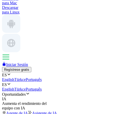
para Mac
Descargar
para Linux
Iniciar Sesión
Regístrese gratis
ES
English
Türkçe
Português
ES
English
Türkçe
Português
Oportunidades
IA
Aumenta el rendimiento del
equipo con IA
Agente de IA
Asistente de IA