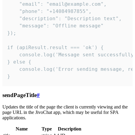
    "email": "email@example.com",

    "phone": "+14084987855",

    "description": "Description text",

    "message": "Offline message"

});

if (apiResult.result === 'ok') {

    console.log('Message sent successfully'
} else {

    console.log('Error sending message, rea
}
sendPageTitle
#
Updates the title of the page the client is currently viewing and the
page URL in the JivoChat app, which may be useful for SPA
applications.
Name
Type
Description