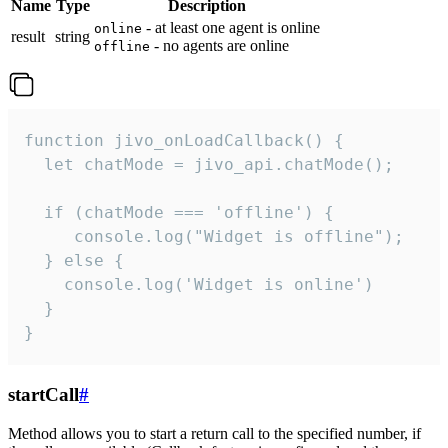
Name
Type
Description
- at least one agent is online
online
result
string
- no agents are online
offline
function jivo_onLoadCallback() {

  let chatMode = jivo_api.chatMode();

  if (chatMode === 'offline') {

     console.log("Widget is offline");

  } else {

    console.log('Widget is online')

  }

}
startCall
#
Method allows you to start a return call to the specified number, if