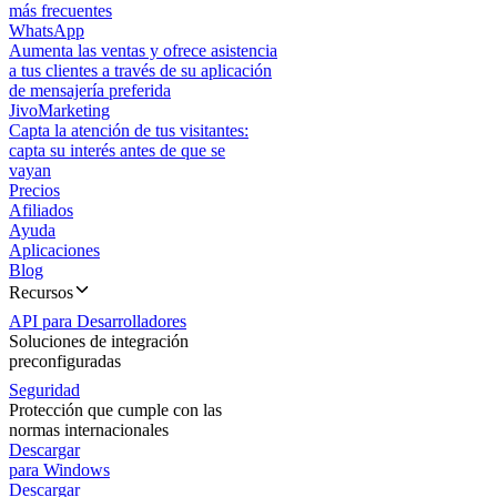
más frecuentes
WhatsApp
Aumenta las ventas y ofrece asistencia
a tus clientes a través de su aplicación
de mensajería preferida
JivoMarketing
Capta la atención de tus visitantes:
capta su interés antes de que se
vayan
Precios
Afiliados
Ayuda
Aplicaciones
Blog
Recursos
API para Desarrolladores
Soluciones de integración
preconfiguradas
Seguridad
Protección que cumple con las
normas internacionales
Descargar
para Windows
Descargar