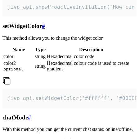
jivo_api.showProactiveInvitation("How can 
setWidgetColor
#
This method allows you to change the widget color.
Name
Type
Description
color
string
Hexadecimal color code
color2
Hexadecimal colour code is used to create
string
gradient
optional
jivo_api.setWidgetColor('#ffffff', '#00000
chatMode
#
With this method you can get the current chat status: online/offline.