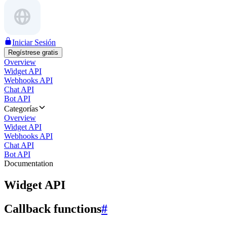
Iniciar Sesión
Regístrese gratis
Overview
Widget API
Webhooks API
Chat API
Bot API
Categorías
Overview
Widget API
Webhooks API
Chat API
Bot API
Documentation
Widget API
Callback functions
#