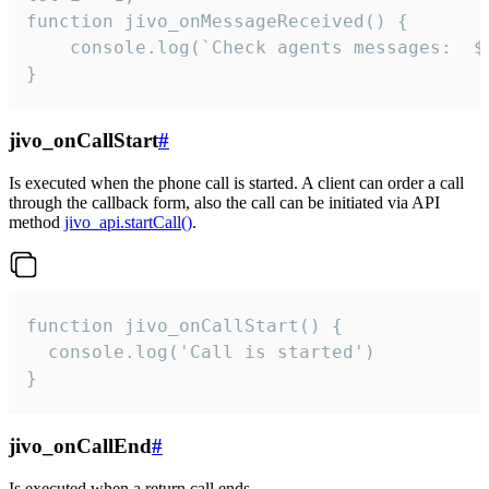
function jivo_onMessageReceived() {

	console.log(`Check agents messages:  ${i++}`)

}
jivo_onCallStart
#
Is executed when the phone call is started. A client can order a call
through the callback form, also the call can be initiated via API
method
jivo_api.startCall()
.
function jivo_onCallStart() {

  console.log('Call is started')

}
jivo_onCallEnd
#
Is executed when a return call ends.