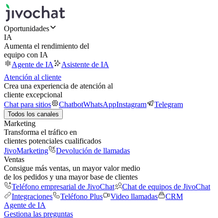
Oportunidades
IA
Aumenta el rendimiento del
equipo con IA
Agente de IA
Asistente de IA
Atención al cliente
Crea una experiencia de atención al
cliente excepcional
Chat para sitios
Chatbot
WhatsApp
Instagram
Telegram
Todos los canales
Marketing
Transforma el tráfico en
clientes potenciales cualificados
JivoMarketing
Devolución de llamadas
Ventas
Consigue más ventas, un mayor valor medio
de los pedidos y una mayor base de clientes
Teléfono empresarial de JivoChat
Chat de equipos de JivoChat
Integraciones
Teléfono Plus
Video llamadas
CRM
Agente de IA
Gestiona las preguntas