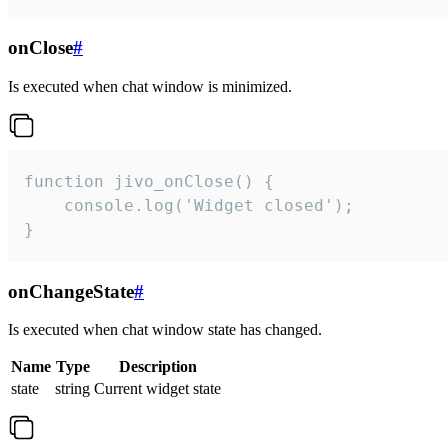
onClose
#
Is executed when chat window is minimized.
function jivo_onClose() {

    console.log('Widget closed');

}
onChangeState
#
Is executed when chat window state has changed.
Name
Type
Description
state
string
Current widget state