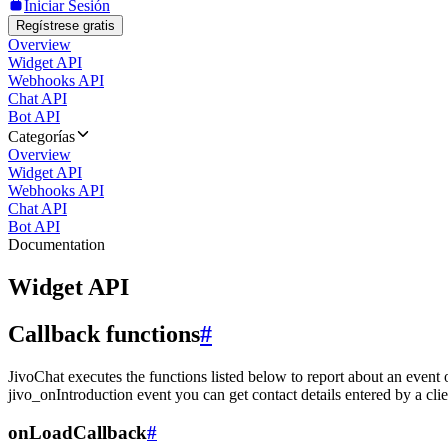
Iniciar Sesión
Regístrese gratis
Overview
Widget API
Webhooks API
Chat API
Bot API
Categorías
Overview
Widget API
Webhooks API
Chat API
Bot API
Documentation
Widget API
Callback functions
#
JivoChat executes the functions listed below to report about an event 
jivo_onIntroduction event you can get contact details entered by a clie
onLoadCallback
#