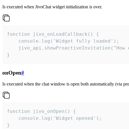
Is executed when JivoChat widget initialization is over.
function jivo_onLoadCallback() {

    console.log('Widget fully loaded');

    jivo_api.showProactiveInvitation("How c
}
onOpen
#
Is executed when the chat window is open both automatically (via proa
function jivo_onOpen() {

    console.log('Widget opened');

}