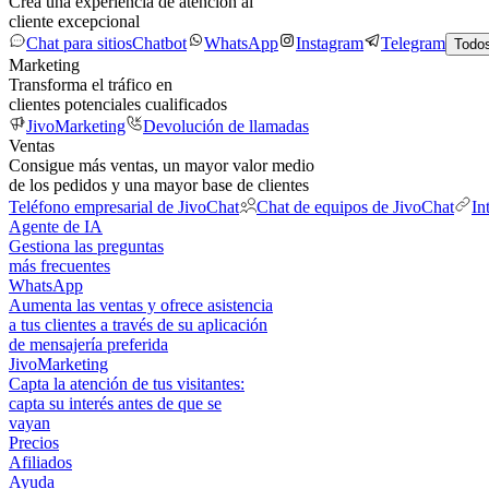
Crea una experiencia de atención al
cliente excepcional
Chat para sitios
Chatbot
WhatsApp
Instagram
Telegram
Todos
Marketing
Transforma el tráfico en
clientes potenciales cualificados
JivoMarketing
Devolución de llamadas
Ventas
Consigue más ventas, un mayor valor medio
de los pedidos y una mayor base de clientes
Teléfono empresarial de JivoChat
Chat de equipos de JivoChat
In
Agente de IA
Gestiona las preguntas
más frecuentes
WhatsApp
Aumenta las ventas y ofrece asistencia
a tus clientes a través de su aplicación
de mensajería preferida
JivoMarketing
Capta la atención de tus visitantes:
capta su interés antes de que se
vayan
Precios
Afiliados
Ayuda