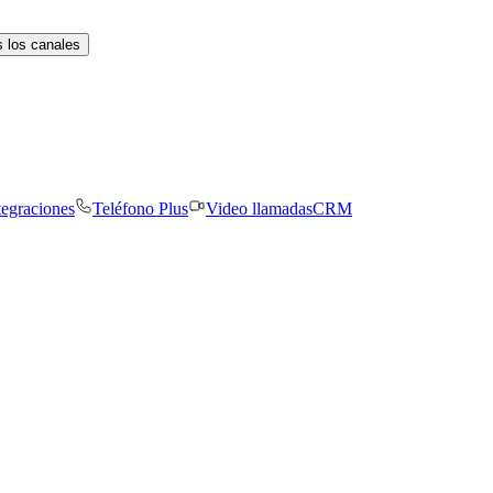
 los canales
tegraciones
Teléfono Plus
Video llamadas
CRM