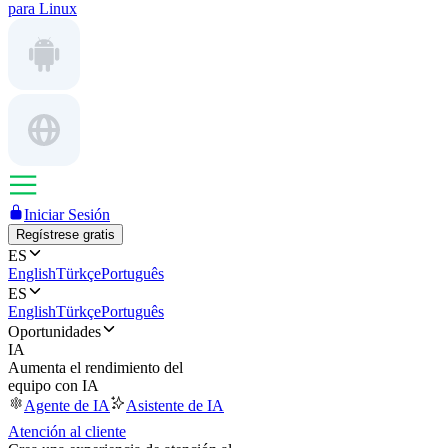
para Linux
Iniciar Sesión
Regístrese gratis
ES
English
Türkçe
Português
ES
English
Türkçe
Português
Oportunidades
IA
Aumenta el rendimiento del
equipo con IA
Agente de IA
Asistente de IA
Atención al cliente