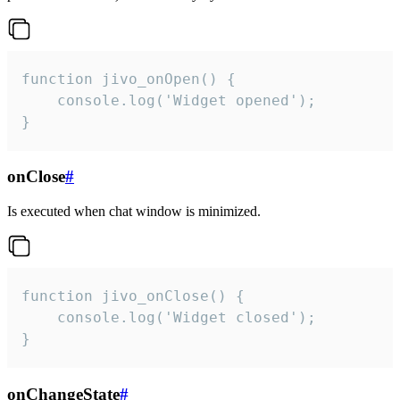
function jivo_onOpen() {

    console.log('Widget opened');

}
onClose
#
Is executed when chat window is minimized.
function jivo_onClose() {

    console.log('Widget closed');

}
onChangeState
#