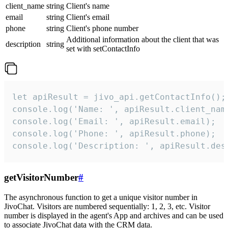
client_name
string
Client's name
email
string
Client's email
phone
string
Client's phone number
Additional information about the client that was
description
string
set with setContactInfo
let apiResult = jivo_api.getContactInfo();

console.log('Name: ', apiResult.client_name
console.log('Email: ', apiResult.email);

console.log('Phone: ', apiResult.phone);

console.log('Description: ', apiResult.des
getVisitorNumber
#
The asynchronous function to get a unique visitor number in
JivoChat. Visitors are numbered sequentially: 1, 2, 3, etc. Visitor
number is displayed in the agent's App and archives and can be used
to associate JivoChat data with the CRM data.