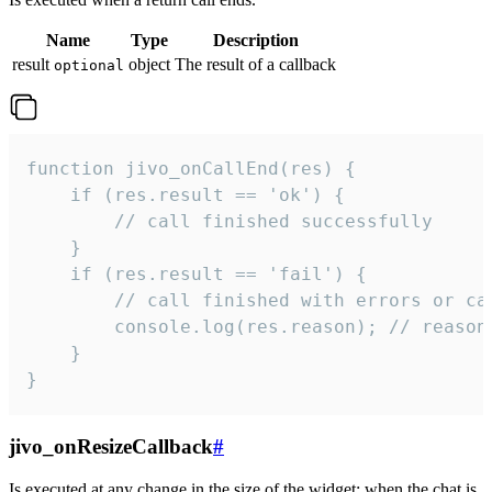
Name
Type
Description
result
object
The result of a callback
optional
function jivo_onCallEnd(res) {

    if (res.result == 'ok') {

        // call finished successfully

    }

    if (res.result == 'fail') {

        // call finished with errors or can
        console.log(res.reason); // reason 
    }

}
jivo_onResizeCallback
#
Is executed at any change in the size of the widget: when the chat is