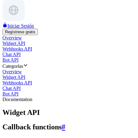
Iniciar Sesión
Regístrese gratis
Overview
Widget API
Webhooks API
Chat API
Bot API
Categorías
Overview
Widget API
Webhooks API
Chat API
Bot API
Documentation
Widget API
Callback functions
#