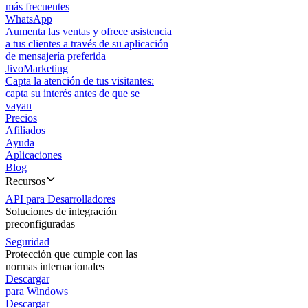
más frecuentes
WhatsApp
Aumenta las ventas y ofrece asistencia
a tus clientes a través de su aplicación
de mensajería preferida
JivoMarketing
Capta la atención de tus visitantes:
capta su interés antes de que se
vayan
Precios
Afiliados
Ayuda
Aplicaciones
Blog
Recursos
API para Desarrolladores
Soluciones de integración
preconfiguradas
Seguridad
Protección que cumple con las
normas internacionales
Descargar
para Windows
Descargar