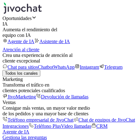
Oportunidades
IA
Aumenta el rendimiento del
equipo con IA
Agente de IA
Asistente de IA
Atención al cliente
Crea una experiencia de atención al
cliente excepcional
Chat para sitios
Chatbot
WhatsApp
Instagram
Telegram
Todos los canales
Marketing
Transforma el tráfico en
clientes potenciales cualificados
JivoMarketing
Devolución de llamadas
Ventas
Consigue más ventas, un mayor valor medio
de los pedidos y una mayor base de clientes
Teléfono empresarial de JivoChat
Chat de equipos de JivoChat
Integraciones
Teléfono Plus
Video llamadas
CRM
Agente de IA
Gestiona las preguntas