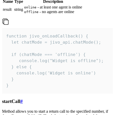
Name
Type
Description
- at least one agent is online
online
result
string
- no agents are online
offline
function jivo_onLoadCallback() {

  let chatMode = jivo_api.chatMode();

  if (chatMode === 'offline') {

     console.log("Widget is offline");

  } else {

    console.log('Widget is online')

  }

}
startCall
#
Method allows you to start a return call to the specified number, if