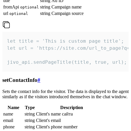
title
string
Ad ID
fromApi
string
Campaign name
optional
url
string
Campaign source
optional
let title = 'This is custom page title';

let url = 'https://site.com/url_to_page?q=p
jivo_api.sendPageTitle(title, true, url);
setContactInfo
#
Sets the contact info for the visitor. The data is displayed to the agent
similarly as if the visitors introduced themselves in the chat window.
Name
Type
Description
name
string
Client's name сайта
email
string
Client's email
phone
string
Client's phone number