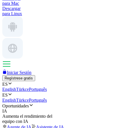
para Mac
Descargar
para Linux
Iniciar Sesión
Regístrese gratis
ES
English
Türkçe
Português
ES
English
Türkçe
Português
Oportunidades
IA
Aumenta el rendimiento del
equipo con IA
Agente de IA
Asistente de IA