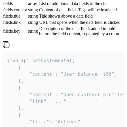
fields
array
List of additional data fields of the chat
fields.content
string
Content of data field. Tags will be insulated
fileds.title
string
Title shown above a data field
fileds.link
string
URL that opens when the data field is clicked
Description of the data field, added in bold
fileds.key
string
before the field content, separated by a colon
jivo_api.setCustomData([

    {

        "content": "User balance: $56",

    },

    {

        "content": "Open customer profile",
        "link": "..."

    },

    {

        "title": "Actions",
