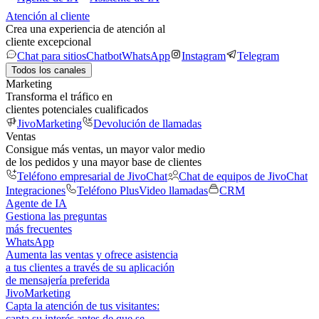
Atención al cliente
Crea una experiencia de atención al
cliente excepcional
Chat para sitios
Chatbot
WhatsApp
Instagram
Telegram
Todos los canales
Marketing
Transforma el tráfico en
clientes potenciales cualificados
JivoMarketing
Devolución de llamadas
Ventas
Consigue más ventas, un mayor valor medio
de los pedidos y una mayor base de clientes
Teléfono empresarial de JivoChat
Chat de equipos de JivoChat
Integraciones
Teléfono Plus
Video llamadas
CRM
Agente de IA
Gestiona las preguntas
más frecuentes
WhatsApp
Aumenta las ventas y ofrece asistencia
a tus clientes a través de su aplicación
de mensajería preferida
JivoMarketing
Capta la atención de tus visitantes:
capta su interés antes de que se