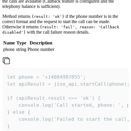
the calls are available (Callback feature is configured and the
telephony balance is sufficient).
Method returns
if the phone number is in the
{result: 'ok'}
correct format and the request to start the call can be made.
Otherwise it returns
{result: 'fail', reason: 'Callback
with the call failure reason details.
disabled'}
Name
Type
Description
phone
string
Phone number
let phone = '+14084987855';

let apiResult = jivo_api.startCall(phone);

if (apiResult.result === 'ok') {

    console.log('Call started, phone: ', ph
} else {

    console.log('Failed to start the call,
}