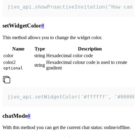
jivo_api.showProactiveInvitation("How can 
setWidgetColor
#
This method allows you to change the widget color.
Name
Type
Description
color
string
Hexadecimal color code
color2
Hexadecimal colour code is used to create
string
gradient
optional
jivo_api.setWidgetColor('#ffffff', '#00000
chatMode
#
With this method you can get the current chat status: online/offline.