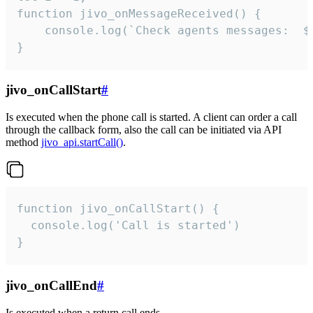
function jivo_onMessageReceived() {

	console.log(`Check agents messages:  ${i++}`)

}
jivo_onCallStart
#
Is executed when the phone call is started. A client can order a call
through the callback form, also the call can be initiated via API
method
jivo_api.startCall()
.
function jivo_onCallStart() {

  console.log('Call is started')

}
jivo_onCallEnd
#
Is executed when a return call ends.