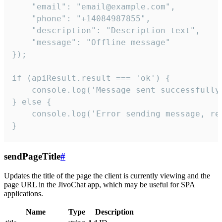
    "email": "email@example.com",

    "phone": "+14084987855",

    "description": "Description text",

    "message": "Offline message"

});

if (apiResult.result === 'ok') {

    console.log('Message sent successfully'
} else {

    console.log('Error sending message, rea
}
sendPageTitle
#
Updates the title of the page the client is currently viewing and the
page URL in the JivoChat app, which may be useful for SPA
applications.
Name
Type
Description