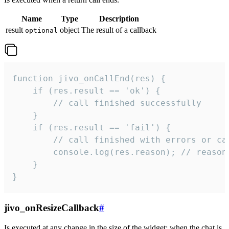
Name
Type
Description
result
object
The result of a callback
optional
function jivo_onCallEnd(res) {

    if (res.result == 'ok') {

        // call finished successfully

    }

    if (res.result == 'fail') {

        // call finished with errors or can
        console.log(res.reason); // reason 
    }

}
jivo_onResizeCallback
#
Is executed at any change in the size of the widget: when the chat is