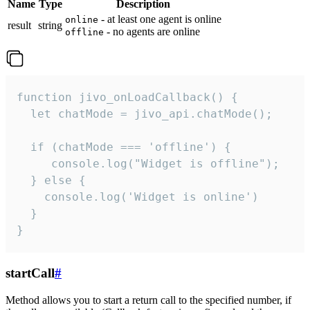
Name
Type
Description
- at least one agent is online
online
result
string
- no agents are online
offline
function jivo_onLoadCallback() {

  let chatMode = jivo_api.chatMode();

  if (chatMode === 'offline') {

     console.log("Widget is offline");

  } else {

    console.log('Widget is online')

  }

}
startCall
#
Method allows you to start a return call to the specified number, if