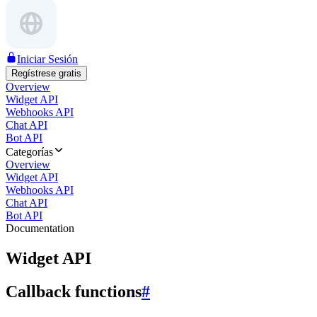
Iniciar Sesión
Regístrese gratis
Overview
Widget API
Webhooks API
Chat API
Bot API
Categorías
Overview
Widget API
Webhooks API
Chat API
Bot API
Documentation
Widget API
Callback functions
#