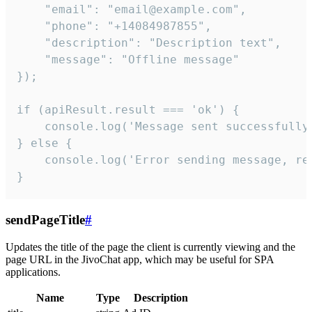
    "email": "email@example.com",

    "phone": "+14084987855",

    "description": "Description text",

    "message": "Offline message"

});

if (apiResult.result === 'ok') {

    console.log('Message sent successfully'
} else {

    console.log('Error sending message, rea
}
sendPageTitle
#
Updates the title of the page the client is currently viewing and the
page URL in the JivoChat app, which may be useful for SPA
applications.
Name
Type
Description