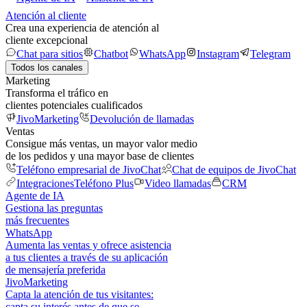
Atención al cliente
Crea una experiencia de atención al
cliente excepcional
Chat para sitios
Chatbot
WhatsApp
Instagram
Telegram
Todos los canales
Marketing
Transforma el tráfico en
clientes potenciales cualificados
JivoMarketing
Devolución de llamadas
Ventas
Consigue más ventas, un mayor valor medio
de los pedidos y una mayor base de clientes
Teléfono empresarial de JivoChat
Chat de equipos de JivoChat
Integraciones
Teléfono Plus
Video llamadas
CRM
Agente de IA
Gestiona las preguntas
más frecuentes
WhatsApp
Aumenta las ventas y ofrece asistencia
a tus clientes a través de su aplicación
de mensajería preferida
JivoMarketing
Capta la atención de tus visitantes:
capta su interés antes de que se