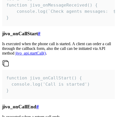
function jivo_onMessageReceived() {

	console.log(`Check agents messages:  ${i++}`)

}
jivo_onCallStart
#
Is executed when the phone call is started. A client can order a call
through the callback form, also the call can be initiated via API
method
jivo_api.startCall()
.
function jivo_onCallStart() {

  console.log('Call is started')

}
jivo_onCallEnd
#
Is executed when a return call ends.