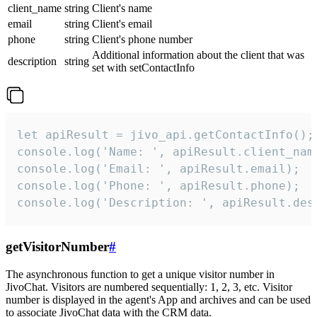
client_name
string
Client's name
email
string
Client's email
phone
string
Client's phone number
Additional information about the client that was
description
string
set with setContactInfo
let apiResult = jivo_api.getContactInfo();

console.log('Name: ', apiResult.client_name
console.log('Email: ', apiResult.email);

console.log('Phone: ', apiResult.phone);

console.log('Description: ', apiResult.des
getVisitorNumber
#
The asynchronous function to get a unique visitor number in
JivoChat. Visitors are numbered sequentially: 1, 2, 3, etc. Visitor
number is displayed in the agent's App and archives and can be used
to associate JivoChat data with the CRM data.