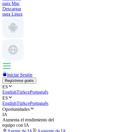
para Mac
Descargar
para Linux
Iniciar Sesión
Regístrese gratis
ES
English
Türkçe
Português
ES
English
Türkçe
Português
Oportunidades
IA
Aumenta el rendimiento del
equipo con IA
Agente de IA
Asistente de IA