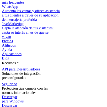
más frecuentes
WhatsApp
Aumenta las ventas y ofrece asistencia
a tus clientes a través de su aplicación
de mensajería preferida
JivoMarketing
Capta la atención de tus visitantes:
capta su interés antes de que se
vayan
Precios
Afiliados
Ayuda
Aplicaciones
Blog
Recursos
API para Desarrolladores
Soluciones de integración
preconfiguradas
Seguridad
Protección que cumple con las
normas internacionales
Descargar
para Windows
Descargar