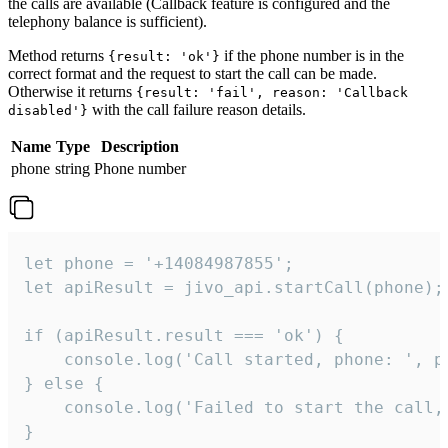
the calls are available (Callback feature is configured and the
telephony balance is sufficient).
Method returns
if the phone number is in the
{result: 'ok'}
correct format and the request to start the call can be made.
Otherwise it returns
{result: 'fail', reason: 'Callback
with the call failure reason details.
disabled'}
Name
Type
Description
phone
string
Phone number
let phone = '+14084987855';

let apiResult = jivo_api.startCall(phone);

if (apiResult.result === 'ok') {

    console.log('Call started, phone: ', ph
} else {

    console.log('Failed to start the call,
}