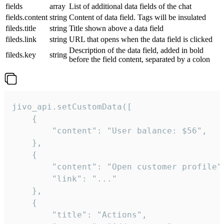
fields
array
List of additional data fields of the chat
fields.content
string
Content of data field. Tags will be insulated
fileds.title
string
Title shown above a data field
fileds.link
string
URL that opens when the data field is clicked
Description of the data field, added in bold
fileds.key
string
before the field content, separated by a colon
jivo_api.setCustomData([

    {

        "content": "User balance: $56",

    },

    {

        "content": "Open customer profile",
        "link": "..."

    },

    {

        "title": "Actions",
