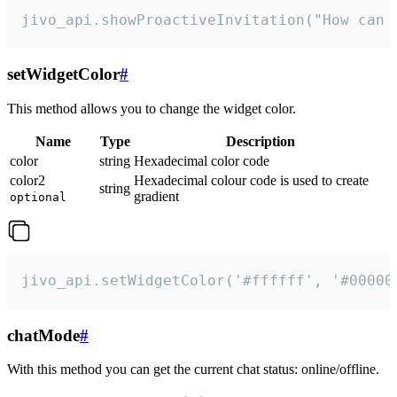
jivo_api.showProactiveInvitation("How can 
setWidgetColor
#
This method allows you to change the widget color.
Name
Type
Description
color
string
Hexadecimal color code
color2
Hexadecimal colour code is used to create
string
gradient
optional
jivo_api.setWidgetColor('#ffffff', '#00000
chatMode
#
With this method you can get the current chat status: online/offline.