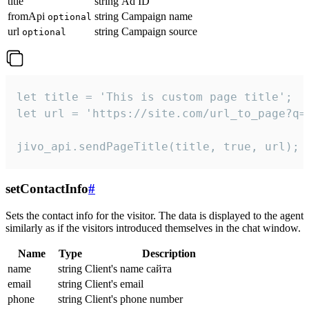
title
string
Ad ID
fromApi
string
Campaign name
optional
url
string
Campaign source
optional
let title = 'This is custom page title';

let url = 'https://site.com/url_to_page?q=p
jivo_api.sendPageTitle(title, true, url);
setContactInfo
#
Sets the contact info for the visitor. The data is displayed to the agent
similarly as if the visitors introduced themselves in the chat window.
Name
Type
Description
name
string
Client's name сайта
email
string
Client's email
phone
string
Client's phone number