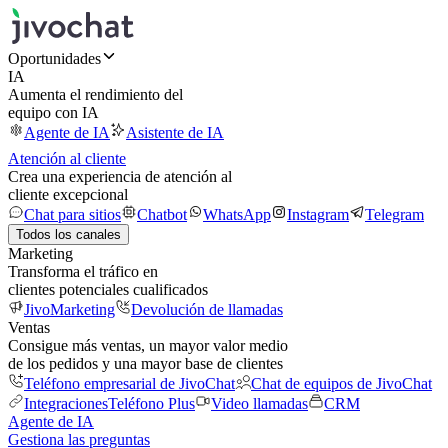
Oportunidades
IA
Aumenta el rendimiento del
equipo con IA
Agente de IA
Asistente de IA
Atención al cliente
Crea una experiencia de atención al
cliente excepcional
Chat para sitios
Chatbot
WhatsApp
Instagram
Telegram
Todos los canales
Marketing
Transforma el tráfico en
clientes potenciales cualificados
JivoMarketing
Devolución de llamadas
Ventas
Consigue más ventas, un mayor valor medio
de los pedidos y una mayor base de clientes
Teléfono empresarial de JivoChat
Chat de equipos de JivoChat
Integraciones
Teléfono Plus
Video llamadas
CRM
Agente de IA
Gestiona las preguntas