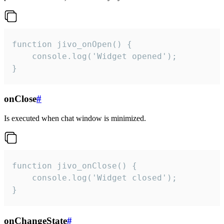
function jivo_onOpen() {

    console.log('Widget opened');

}
onClose
#
Is executed when chat window is minimized.
function jivo_onClose() {

    console.log('Widget closed');

}
onChangeState
#