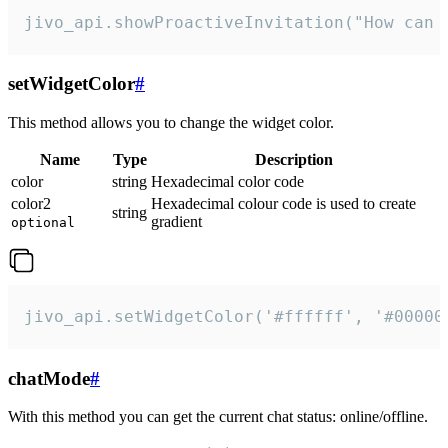
jivo_api.showProactiveInvitation("How can 
setWidgetColor
#
This method allows you to change the widget color.
Name
Type
Description
color
string
Hexadecimal color code
color2
Hexadecimal colour code is used to create
string
gradient
optional
jivo_api.setWidgetColor('#ffffff', '#00000
chatMode
#
With this method you can get the current chat status: online/offline.