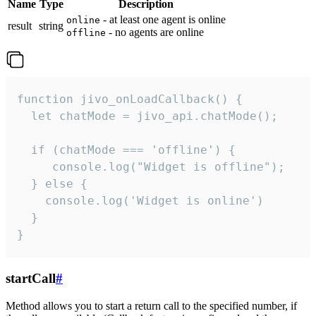
Name
Type
Description
- at least one agent is online
online
result
string
- no agents are online
offline
function jivo_onLoadCallback() {

  let chatMode = jivo_api.chatMode();

  if (chatMode === 'offline') {

     console.log("Widget is offline");

  } else {

    console.log('Widget is online')

  }

}
startCall
#
Method allows you to start a return call to the specified number, if