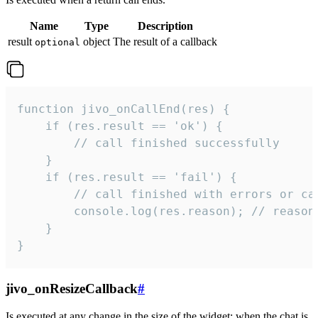
Name
Type
Description
result
object
The result of a callback
optional
function jivo_onCallEnd(res) {

    if (res.result == 'ok') {

        // call finished successfully

    }

    if (res.result == 'fail') {

        // call finished with errors or can
        console.log(res.reason); // reason 
    }

}
jivo_onResizeCallback
#
Is executed at any change in the size of the widget: when the chat is