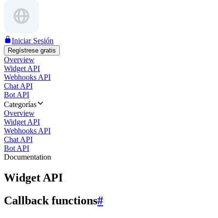
Iniciar Sesión
Regístrese gratis
Overview
Widget API
Webhooks API
Chat API
Bot API
Categorías
Overview
Widget API
Webhooks API
Chat API
Bot API
Documentation
Widget API
Callback functions
#