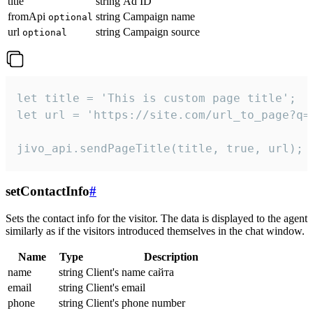
title
string
Ad ID
fromApi
string
Campaign name
optional
url
string
Campaign source
optional
let title = 'This is custom page title';

let url = 'https://site.com/url_to_page?q=p
jivo_api.sendPageTitle(title, true, url);
setContactInfo
#
Sets the contact info for the visitor. The data is displayed to the agent
similarly as if the visitors introduced themselves in the chat window.
Name
Type
Description
name
string
Client's name сайта
email
string
Client's email
phone
string
Client's phone number