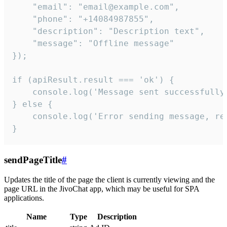
    "email": "email@example.com",

    "phone": "+14084987855",

    "description": "Description text",

    "message": "Offline message"

});

if (apiResult.result === 'ok') {

    console.log('Message sent successfully'
} else {

    console.log('Error sending message, rea
}
sendPageTitle
#
Updates the title of the page the client is currently viewing and the
page URL in the JivoChat app, which may be useful for SPA
applications.
Name
Type
Description