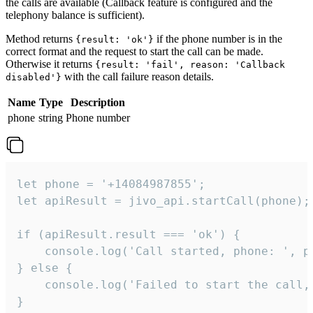
the calls are available (Callback feature is configured and the
telephony balance is sufficient).
Method returns
if the phone number is in the
{result: 'ok'}
correct format and the request to start the call can be made.
Otherwise it returns
{result: 'fail', reason: 'Callback
with the call failure reason details.
disabled'}
Name
Type
Description
phone
string
Phone number
let phone = '+14084987855';

let apiResult = jivo_api.startCall(phone);

if (apiResult.result === 'ok') {

    console.log('Call started, phone: ', ph
} else {

    console.log('Failed to start the call,
}