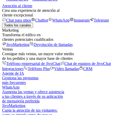
Atención al cliente
Crea una experiencia de atención al
cliente excepcional
Chat para sitios
Chatbot
WhatsApp
Instagram
Telegram
Todos los canales
Marketing
Transforma el tráfico en
clientes potenciales cualificados
JivoMarketing
Devolución de llamadas
Ventas
Consigue más ventas, un mayor valor medio
de los pedidos y una mayor base de clientes
Teléfono empresarial de JivoChat
Chat de equipos de JivoChat
Integraciones
Teléfono Plus
Video llamadas
CRM
Agente de IA
Gestiona las preguntas
más frecuentes
WhatsApp
Aumenta las ventas y ofrece asistencia
a tus clientes a través de su aplicación
de mensajería preferida
JivoMarketing
Capta la atención de tus visitantes:
capta su interés antes de que se