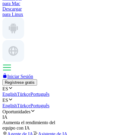
para Mac
Descargar
para Linux
Iniciar Sesión
Regístrese gratis
ES
English
Türkçe
Português
ES
English
Türkçe
Português
Oportunidades
IA
Aumenta el rendimiento del
equipo con IA
Agente de IA
Asistente de IA