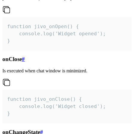
function jivo_onOpen() {

    console.log('Widget opened');

}
onClose
#
Is executed when chat window is minimized.
function jivo_onClose() {

    console.log('Widget closed');

}
onChangeState
#