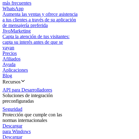
más frecuentes
WhatsApp
Aumenta las ventas y ofrece asistencia
a tus clientes a través de su aplicación
de mensajería preferida
JivoMarketing
Capta la atención de tus visitantes:
capta su interés antes de que se
vayan
Precios
Afiliados
Ayuda
Aplicaciones
Blog
Recursos
API para Desarrolladores
Soluciones de integración
preconfiguradas
Seguridad
Protección que cumple con las
normas internacionales
Descargar
para Windows
Descargar