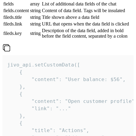
fields
array
List of additional data fields of the chat
fields.content
string
Content of data field. Tags will be insulated
fileds.title
string
Title shown above a data field
fileds.link
string
URL that opens when the data field is clicked
Description of the data field, added in bold
fileds.key
string
before the field content, separated by a colon
jivo_api.setCustomData([

    {

        "content": "User balance: $56",

    },

    {

        "content": "Open customer profile",
        "link": "..."

    },

    {

        "title": "Actions",
