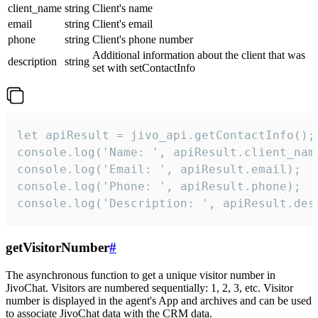
client_name
string
Client's name
email
string
Client's email
phone
string
Client's phone number
Additional information about the client that was
description
string
set with setContactInfo
let apiResult = jivo_api.getContactInfo();

console.log('Name: ', apiResult.client_name
console.log('Email: ', apiResult.email);

console.log('Phone: ', apiResult.phone);

console.log('Description: ', apiResult.des
getVisitorNumber
#
The asynchronous function to get a unique visitor number in
JivoChat. Visitors are numbered sequentially: 1, 2, 3, etc. Visitor
number is displayed in the agent's App and archives and can be used
to associate JivoChat data with the CRM data.