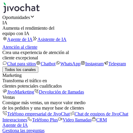
Oportunidades
IA
Aumenta el rendimiento del
equipo con IA
Agente de IA
Asistente de IA
Atención al cliente
Crea una experiencia de atención al
cliente excepcional
Chat para sitios
Chatbot
WhatsApp
Instagram
Telegram
Todos los canales
Marketing
Transforma el tráfico en
clientes potenciales cualificados
JivoMarketing
Devolución de llamadas
Ventas
Consigue más ventas, un mayor valor medio
de los pedidos y una mayor base de clientes
Teléfono empresarial de JivoChat
Chat de equipos de JivoChat
Integraciones
Teléfono Plus
Video llamadas
CRM
Agente de IA
Gestiona las preguntas