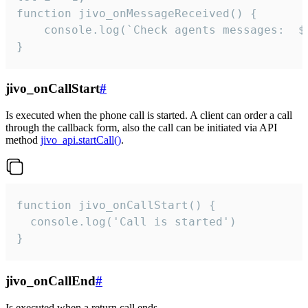
function jivo_onMessageReceived() {

	console.log(`Check agents messages:  ${i++}`)

}
jivo_onCallStart
#
Is executed when the phone call is started. A client can order a call
through the callback form, also the call can be initiated via API
method
jivo_api.startCall()
.
function jivo_onCallStart() {

  console.log('Call is started')

}
jivo_onCallEnd
#
Is executed when a return call ends.