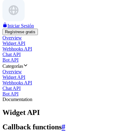
Iniciar Sesión
Regístrese gratis
Overview
Widget API
Webhooks API
Chat API
Bot API
Categorías
Overview
Widget API
Webhooks API
Chat API
Bot API
Documentation
Widget API
Callback functions
#