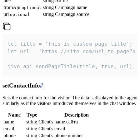
title
string
Ad ID
fromApi
string
Campaign name
optional
url
string
Campaign source
optional
let title = 'This is custom page title';

let url = 'https://site.com/url_to_page?q=p
jivo_api.sendPageTitle(title, true, url);
setContactInfo
#
Sets the contact info for the visitor. The data is displayed to the agent
similarly as if the visitors introduced themselves in the chat window.
Name
Type
Description
name
string
Client's name сайта
email
string
Client's email
phone
string
Client's phone number