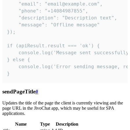
    "email": "email@example.com",

    "phone": "+14084987855",

    "description": "Description text",

    "message": "Offline message"

});

if (apiResult.result === 'ok') {

    console.log('Message sent successfully'
} else {

    console.log('Error sending message, rea
}
sendPageTitle
#
Updates the title of the page the client is currently viewing and the
page URL in the JivoChat app, which may be useful for SPA
applications.
Name
Type
Description