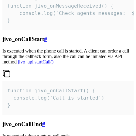
function jivo_onMessageReceived() {

	console.log(`Check agents messages:  ${i++}`)

}
jivo_onCallStart
#
Is executed when the phone call is started. A client can order a call
through the callback form, also the call can be initiated via API
method
jivo_api.startCall()
.
function jivo_onCallStart() {

  console.log('Call is started')

}
jivo_onCallEnd
#
Is executed when a return call ends.