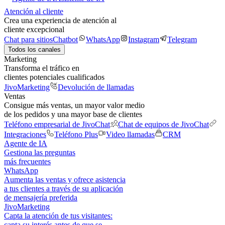
Atención al cliente
Crea una experiencia de atención al
cliente excepcional
Chat para sitios
Chatbot
WhatsApp
Instagram
Telegram
Todos los canales
Marketing
Transforma el tráfico en
clientes potenciales cualificados
JivoMarketing
Devolución de llamadas
Ventas
Consigue más ventas, un mayor valor medio
de los pedidos y una mayor base de clientes
Teléfono empresarial de JivoChat
Chat de equipos de JivoChat
Integraciones
Teléfono Plus
Video llamadas
CRM
Agente de IA
Gestiona las preguntas
más frecuentes
WhatsApp
Aumenta las ventas y ofrece asistencia
a tus clientes a través de su aplicación
de mensajería preferida
JivoMarketing
Capta la atención de tus visitantes:
capta su interés antes de que se