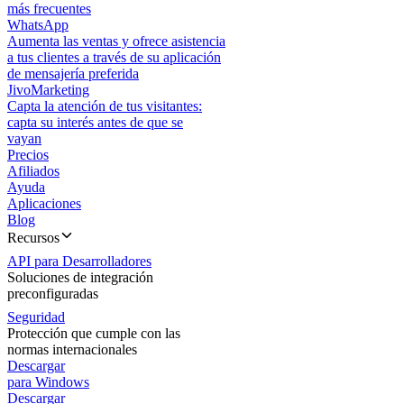
más frecuentes
WhatsApp
Aumenta las ventas y ofrece asistencia
a tus clientes a través de su aplicación
de mensajería preferida
JivoMarketing
Capta la atención de tus visitantes:
capta su interés antes de que se
vayan
Precios
Afiliados
Ayuda
Aplicaciones
Blog
Recursos
API para Desarrolladores
Soluciones de integración
preconfiguradas
Seguridad
Protección que cumple con las
normas internacionales
Descargar
para Windows
Descargar