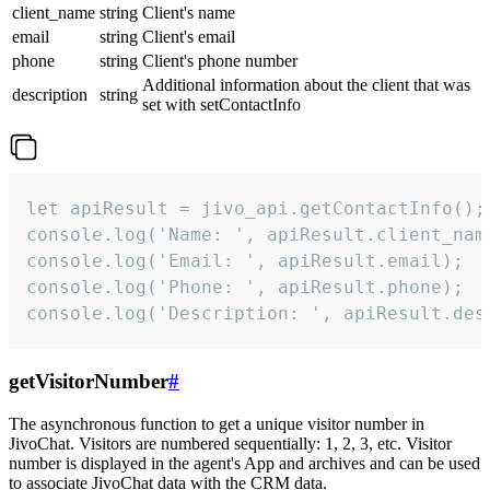
client_name
string
Client's name
email
string
Client's email
phone
string
Client's phone number
Additional information about the client that was
description
string
set with setContactInfo
let apiResult = jivo_api.getContactInfo();

console.log('Name: ', apiResult.client_name
console.log('Email: ', apiResult.email);

console.log('Phone: ', apiResult.phone);

console.log('Description: ', apiResult.des
getVisitorNumber
#
The asynchronous function to get a unique visitor number in
JivoChat. Visitors are numbered sequentially: 1, 2, 3, etc. Visitor
number is displayed in the agent's App and archives and can be used
to associate JivoChat data with the CRM data.