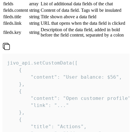
fields
array
List of additional data fields of the chat
fields.content
string
Content of data field. Tags will be insulated
fileds.title
string
Title shown above a data field
fileds.link
string
URL that opens when the data field is clicked
Description of the data field, added in bold
fileds.key
string
before the field content, separated by a colon
jivo_api.setCustomData([

    {

        "content": "User balance: $56",

    },

    {

        "content": "Open customer profile",
        "link": "..."

    },

    {

        "title": "Actions",
