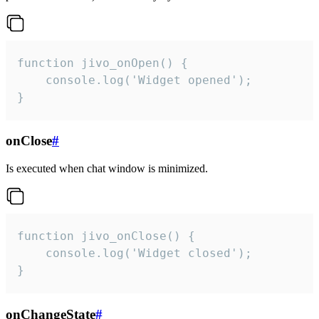
function jivo_onOpen() {

    console.log('Widget opened');

}
onClose
#
Is executed when chat window is minimized.
function jivo_onClose() {

    console.log('Widget closed');

}
onChangeState
#