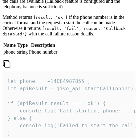
the calls are available (Callback feature is configured and the
telephony balance is sufficient).
Method returns
if the phone number is in the
{result: 'ok'}
correct format and the request to start the call can be made.
Otherwise it returns
{result: 'fail', reason: 'Callback
with the call failure reason details.
disabled'}
Name
Type
Description
phone
string
Phone number
let phone = '+14084987855';

let apiResult = jivo_api.startCall(phone);

if (apiResult.result === 'ok') {

    console.log('Call started, phone: ', ph
} else {

    console.log('Failed to start the call,
}