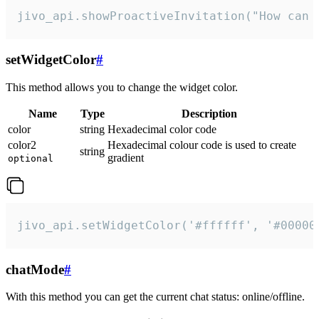
jivo_api.showProactiveInvitation("How can 
setWidgetColor
#
This method allows you to change the widget color.
Name
Type
Description
color
string
Hexadecimal color code
color2
Hexadecimal colour code is used to create
string
gradient
optional
jivo_api.setWidgetColor('#ffffff', '#00000
chatMode
#
With this method you can get the current chat status: online/offline.