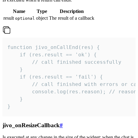
Name
Type
Description
result
object
The result of a callback
optional
function jivo_onCallEnd(res) {

    if (res.result == 'ok') {

        // call finished successfully

    }

    if (res.result == 'fail') {

        // call finished with errors or can
        console.log(res.reason); // reason 
    }

}
jivo_onResizeCallback
#
Is executed at any change in the size of the widget: when the chat is