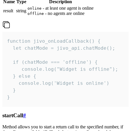
Name
Type
Description
- at least one agent is online
online
result
string
- no agents are online
offline
function jivo_onLoadCallback() {

  let chatMode = jivo_api.chatMode();

  if (chatMode === 'offline') {

     console.log("Widget is offline");

  } else {

    console.log('Widget is online')

  }

}
startCall
#
Method allows you to start a return call to the specified number, if