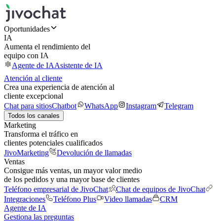
Oportunidades
IA
Aumenta el rendimiento del
equipo con IA
Agente de IA
Asistente de IA
Atención al cliente
Crea una experiencia de atención al
cliente excepcional
Chat para sitios
Chatbot
WhatsApp
Instagram
Telegram
Todos los canales
Marketing
Transforma el tráfico en
clientes potenciales cualificados
JivoMarketing
Devolución de llamadas
Ventas
Consigue más ventas, un mayor valor medio
de los pedidos y una mayor base de clientes
Teléfono empresarial de JivoChat
Chat de equipos de JivoChat
Integraciones
Teléfono Plus
Video llamadas
CRM
Agente de IA
Gestiona las preguntas