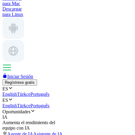
para Mac
Descargar
para Linux
Iniciar Sesión
Regístrese gratis
ES
English
Türkçe
Português
ES
English
Türkçe
Português
Oportunidades
IA
Aumenta el rendimiento del
equipo con IA
Agente de IA
Asistente de IA