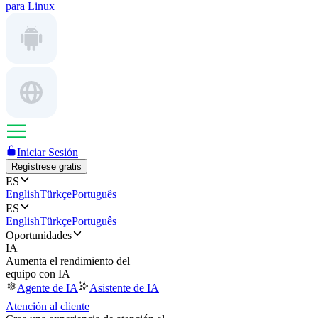
para Linux
Iniciar Sesión
Regístrese gratis
ES
English
Türkçe
Português
ES
English
Türkçe
Português
Oportunidades
IA
Aumenta el rendimiento del
equipo con IA
Agente de IA
Asistente de IA
Atención al cliente