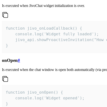
Is executed when JivoChat widget initialization is over.
function jivo_onLoadCallback() {

    console.log('Widget fully loaded');

    jivo_api.showProactiveInvitation("How c
}
onOpen
#
Is executed when the chat window is open both automatically (via proa
function jivo_onOpen() {

    console.log('Widget opened');

}