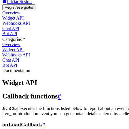
Iniciar Sesión
Regístrese gratis
Overview
Widget API
Webhooks API
Chat API
Bot API
Categorías
Overview
Widget API
Webhooks API
Chat API
Bot API
Documentation
Widget API
Callback functions
#
JivoChat executes the functions listed below to report about an event 
jivo_onIntroduction event you can get contact details entered by a clie
onLoadCallback
#