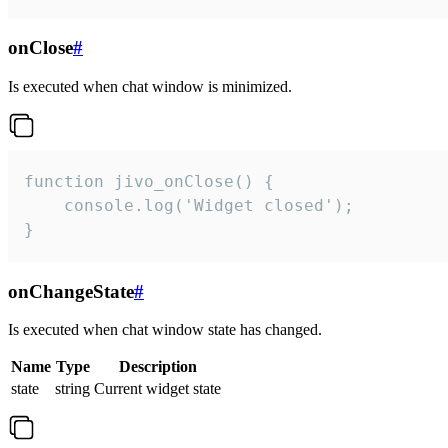
onClose
#
Is executed when chat window is minimized.
function jivo_onClose() {

    console.log('Widget closed');

}
onChangeState
#
Is executed when chat window state has changed.
Name
Type
Description
state
string
Current widget state