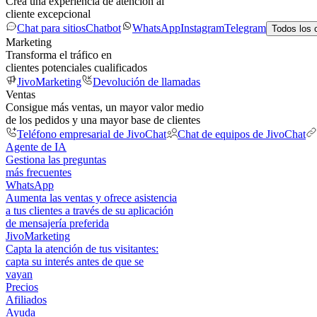
Crea una experiencia de atención al
cliente excepcional
Chat para sitios
Chatbot
WhatsApp
Instagram
Telegram
Todos los 
Marketing
Transforma el tráfico en
clientes potenciales cualificados
JivoMarketing
Devolución de llamadas
Ventas
Consigue más ventas, un mayor valor medio
de los pedidos y una mayor base de clientes
Teléfono empresarial de JivoChat
Chat de equipos de JivoChat
Agente de IA
Gestiona las preguntas
más frecuentes
WhatsApp
Aumenta las ventas y ofrece asistencia
a tus clientes a través de su aplicación
de mensajería preferida
JivoMarketing
Capta la atención de tus visitantes:
capta su interés antes de que se
vayan
Precios
Afiliados
Ayuda