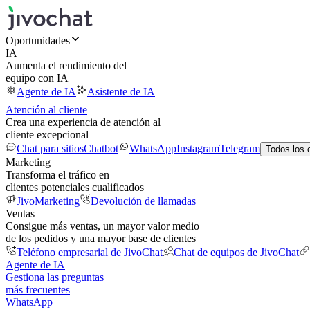
Oportunidades
IA
Aumenta el rendimiento del
equipo con IA
Agente de IA
Asistente de IA
Atención al cliente
Crea una experiencia de atención al
cliente excepcional
Chat para sitios
Chatbot
WhatsApp
Instagram
Telegram
Todos los 
Marketing
Transforma el tráfico en
clientes potenciales cualificados
JivoMarketing
Devolución de llamadas
Ventas
Consigue más ventas, un mayor valor medio
de los pedidos y una mayor base de clientes
Teléfono empresarial de JivoChat
Chat de equipos de JivoChat
Agente de IA
Gestiona las preguntas
más frecuentes
WhatsApp