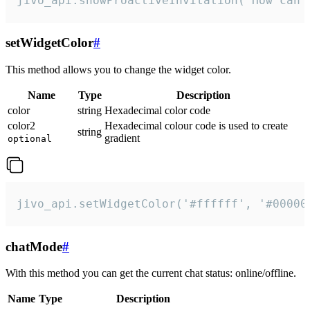
jivo_api.showProactiveInvitation("How can 
setWidgetColor
#
This method allows you to change the widget color.
Name
Type
Description
color
string
Hexadecimal color code
color2
Hexadecimal colour code is used to create
string
gradient
optional
jivo_api.setWidgetColor('#ffffff', '#00000
chatMode
#
With this method you can get the current chat status: online/offline.
Name
Type
Description