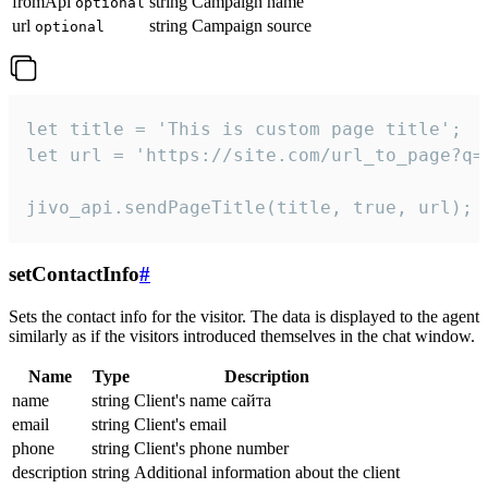
fromApi
string
Campaign name
optional
url
string
Campaign source
optional
let title = 'This is custom page title';

let url = 'https://site.com/url_to_page?q=p
jivo_api.sendPageTitle(title, true, url);
setContactInfo
#
Sets the contact info for the visitor. The data is displayed to the agent
similarly as if the visitors introduced themselves in the chat window.
Name
Type
Description
name
string
Client's name сайта
email
string
Client's email
phone
string
Client's phone number
description
string
Additional information about the client