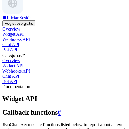
Iniciar Sesión
Regístrese gratis
Overview
Widget API
Webhooks API
Chat API
Bot API
Categorías
Overview
Widget API
Webhooks API
Chat API
Bot API
Documentation
Widget API
Callback functions
#
JivoChat executes the functions listed below to report about an event