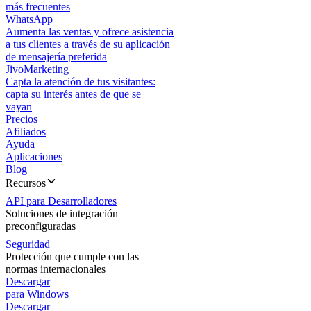
más frecuentes
WhatsApp
Aumenta las ventas y ofrece asistencia
a tus clientes a través de su aplicación
de mensajería preferida
JivoMarketing
Capta la atención de tus visitantes:
capta su interés antes de que se
vayan
Precios
Afiliados
Ayuda
Aplicaciones
Blog
Recursos
API para Desarrolladores
Soluciones de integración
preconfiguradas
Seguridad
Protección que cumple con las
normas internacionales
Descargar
para Windows
Descargar