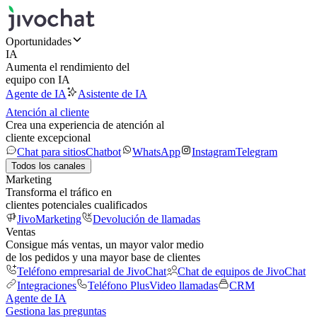
Oportunidades
IA
Aumenta el rendimiento del
equipo con IA
Agente de IA
Asistente de IA
Atención al cliente
Crea una experiencia de atención al
cliente excepcional
Chat para sitios
Chatbot
WhatsApp
Instagram
Telegram
Todos los canales
Marketing
Transforma el tráfico en
clientes potenciales cualificados
JivoMarketing
Devolución de llamadas
Ventas
Consigue más ventas, un mayor valor medio
de los pedidos y una mayor base de clientes
Teléfono empresarial de JivoChat
Chat de equipos de JivoChat
Integraciones
Teléfono Plus
Video llamadas
CRM
Agente de IA
Gestiona las preguntas