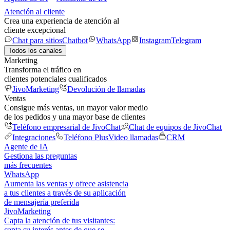
Atención al cliente
Crea una experiencia de atención al
cliente excepcional
Chat para sitios
Chatbot
WhatsApp
Instagram
Telegram
Todos los canales
Marketing
Transforma el tráfico en
clientes potenciales cualificados
JivoMarketing
Devolución de llamadas
Ventas
Consigue más ventas, un mayor valor medio
de los pedidos y una mayor base de clientes
Teléfono empresarial de JivoChat
Chat de equipos de JivoChat
Integraciones
Teléfono Plus
Video llamadas
CRM
Agente de IA
Gestiona las preguntas
más frecuentes
WhatsApp
Aumenta las ventas y ofrece asistencia
a tus clientes a través de su aplicación
de mensajería preferida
JivoMarketing
Capta la atención de tus visitantes:
capta su interés antes de que se