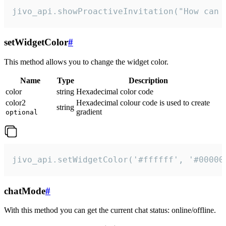
jivo_api.showProactiveInvitation("How can 
setWidgetColor
#
This method allows you to change the widget color.
Name
Type
Description
color
string
Hexadecimal color code
color2
Hexadecimal colour code is used to create
string
gradient
optional
jivo_api.setWidgetColor('#ffffff', '#00000
chatMode
#
With this method you can get the current chat status: online/offline.