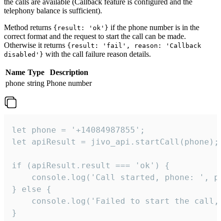
the calls are available (Callback feature is configured and the
telephony balance is sufficient).
Method returns
if the phone number is in the
{result: 'ok'}
correct format and the request to start the call can be made.
Otherwise it returns
{result: 'fail', reason: 'Callback
with the call failure reason details.
disabled'}
Name
Type
Description
phone
string
Phone number
let phone = '+14084987855';

let apiResult = jivo_api.startCall(phone);

if (apiResult.result === 'ok') {

    console.log('Call started, phone: ', ph
} else {

    console.log('Failed to start the call,
}