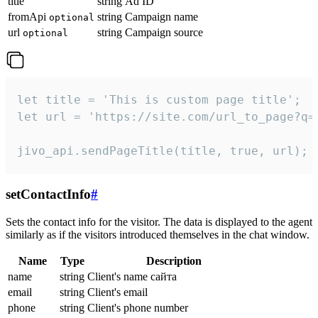
title
string
Ad ID
fromApi
string
Campaign name
optional
url
string
Campaign source
optional
let title = 'This is custom page title';

let url = 'https://site.com/url_to_page?q=p
jivo_api.sendPageTitle(title, true, url);
setContactInfo
#
Sets the contact info for the visitor. The data is displayed to the agent
similarly as if the visitors introduced themselves in the chat window.
Name
Type
Description
name
string
Client's name сайта
email
string
Client's email
phone
string
Client's phone number