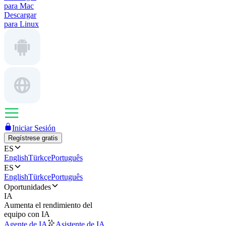
para Mac
Descargar
para Linux
Iniciar Sesión
Regístrese gratis
ES
English
Türkçe
Português
ES
English
Türkçe
Português
Oportunidades
IA
Aumenta el rendimiento del
equipo con IA
Agente de IA
Asistente de IA