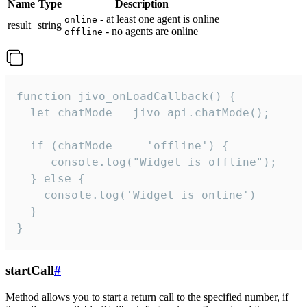
Name
Type
Description
- at least one agent is online
online
result
string
- no agents are online
offline
function jivo_onLoadCallback() {

  let chatMode = jivo_api.chatMode();

  if (chatMode === 'offline') {

     console.log("Widget is offline");

  } else {

    console.log('Widget is online')

  }

}
startCall
#
Method allows you to start a return call to the specified number, if