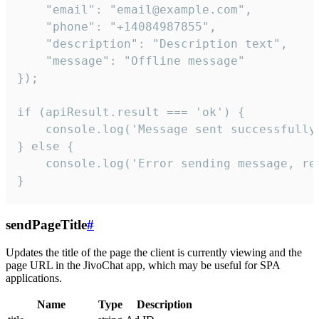
    "email": "email@example.com",

    "phone": "+14084987855",

    "description": "Description text",

    "message": "Offline message"

});

if (apiResult.result === 'ok') {

    console.log('Message sent successfully'
} else {

    console.log('Error sending message, rea
}
sendPageTitle
#
Updates the title of the page the client is currently viewing and the
page URL in the JivoChat app, which may be useful for SPA
applications.
Name
Type
Description