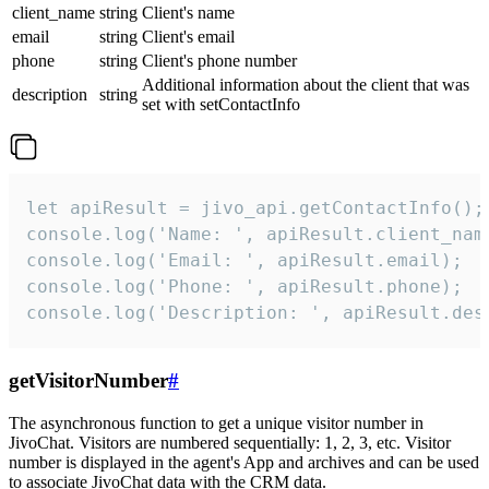
client_name
string
Client's name
email
string
Client's email
phone
string
Client's phone number
Additional information about the client that was
description
string
set with setContactInfo
let apiResult = jivo_api.getContactInfo();

console.log('Name: ', apiResult.client_name
console.log('Email: ', apiResult.email);

console.log('Phone: ', apiResult.phone);

console.log('Description: ', apiResult.des
getVisitorNumber
#
The asynchronous function to get a unique visitor number in
JivoChat. Visitors are numbered sequentially: 1, 2, 3, etc. Visitor
number is displayed in the agent's App and archives and can be used
to associate JivoChat data with the CRM data.