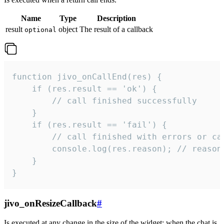
Name
Type
Description
result
object
The result of a callback
optional
function jivo_onCallEnd(res) {

    if (res.result == 'ok') {

        // call finished successfully

    }

    if (res.result == 'fail') {

        // call finished with errors or can
        console.log(res.reason); // reason 
    }

}
jivo_onResizeCallback
#
Is executed at any change in the size of the widget: when the chat is