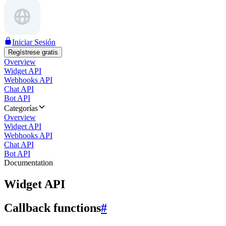
Iniciar Sesión
Regístrese gratis
Overview
Widget API
Webhooks API
Chat API
Bot API
Categorías
Overview
Widget API
Webhooks API
Chat API
Bot API
Documentation
Widget API
Callback functions
#