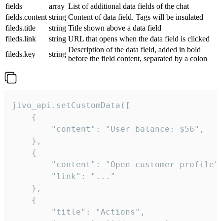
fields
array
List of additional data fields of the chat
fields.content
string
Content of data field. Tags will be insulated
fileds.title
string
Title shown above a data field
fileds.link
string
URL that opens when the data field is clicked
Description of the data field, added in bold
fileds.key
string
before the field content, separated by a colon
jivo_api.setCustomData([

    {

        "content": "User balance: $56",

    },

    {

        "content": "Open customer profile",
        "link": "..."

    },

    {

        "title": "Actions",
