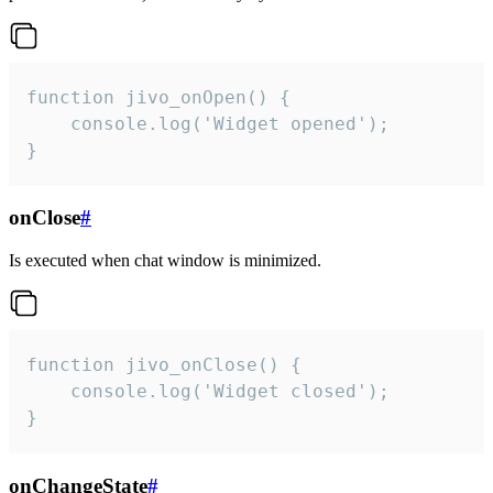
function jivo_onOpen() {

    console.log('Widget opened');

}
onClose
#
Is executed when chat window is minimized.
function jivo_onClose() {

    console.log('Widget closed');

}
onChangeState
#