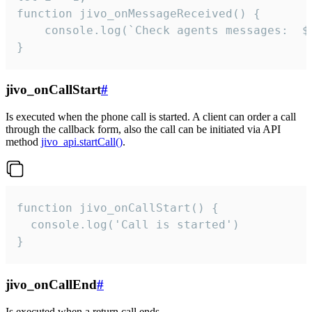
function jivo_onMessageReceived() {

	console.log(`Check agents messages:  ${i++}`)

}
jivo_onCallStart
#
Is executed when the phone call is started. A client can order a call
through the callback form, also the call can be initiated via API
method
jivo_api.startCall()
.
function jivo_onCallStart() {

  console.log('Call is started')

}
jivo_onCallEnd
#
Is executed when a return call ends.