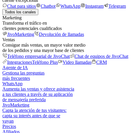
cliente excepcional
Chat para sitios
Chatbot
WhatsApp
Instagram
Telegram
Todos los canales
Marketing
Transforma el tráfico en
clientes potenciales cualificados
JivoMarketing
Devolución de llamadas
Ventas
Consigue más ventas, un mayor valor medio
de los pedidos y una mayor base de clientes
Teléfono empresarial de JivoChat
Chat de equipos de JivoChat
Integraciones
Teléfono Plus
Video llamadas
CRM
Agente de IA
Gestiona las preguntas
más frecuentes
WhatsApp
Aumenta las ventas y ofrece asistencia
a tus clientes a través de su aplicación
de mensajería preferida
JivoMarketing
Capta la atención de tus visitantes:
capta su interés antes de que se
vayan
Precios
Afiliados