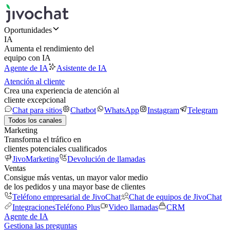
Oportunidades
IA
Aumenta el rendimiento del
equipo con IA
Agente de IA
Asistente de IA
Atención al cliente
Crea una experiencia de atención al
cliente excepcional
Chat para sitios
Chatbot
WhatsApp
Instagram
Telegram
Todos los canales
Marketing
Transforma el tráfico en
clientes potenciales cualificados
JivoMarketing
Devolución de llamadas
Ventas
Consigue más ventas, un mayor valor medio
de los pedidos y una mayor base de clientes
Teléfono empresarial de JivoChat
Chat de equipos de JivoChat
Integraciones
Teléfono Plus
Video llamadas
CRM
Agente de IA
Gestiona las preguntas