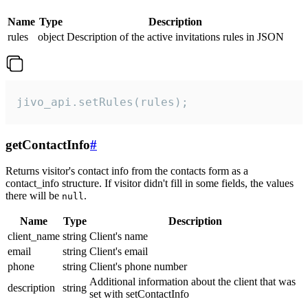
Name
Type
Description
rules
object
Description of the active invitations rules in JSON
jivo_api.setRules(rules);
getContactInfo
#
Returns visitor's contact info from the contacts form as a
contact_info structure. If visitor didn't fill in some fields, the values
there will be
.
null
Name
Type
Description
client_name
string
Client's name
email
string
Client's email
phone
string
Client's phone number
Additional information about the client that was
description
string
set with setContactInfo