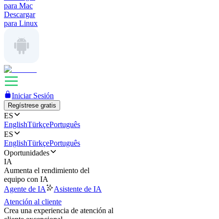
para Mac
Descargar
para Linux
Iniciar Sesión
Regístrese gratis
ES
English
Türkçe
Português
ES
English
Türkçe
Português
Oportunidades
IA
Aumenta el rendimiento del
equipo con IA
Agente de IA
Asistente de IA
Atención al cliente
Crea una experiencia de atención al