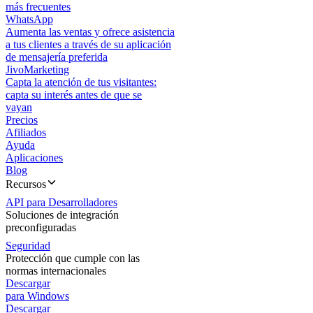
más frecuentes
WhatsApp
Aumenta las ventas y ofrece asistencia
a tus clientes a través de su aplicación
de mensajería preferida
JivoMarketing
Capta la atención de tus visitantes:
capta su interés antes de que se
vayan
Precios
Afiliados
Ayuda
Aplicaciones
Blog
Recursos
API para Desarrolladores
Soluciones de integración
preconfiguradas
Seguridad
Protección que cumple con las
normas internacionales
Descargar
para Windows
Descargar