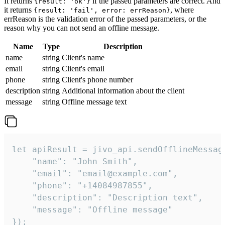
It returns
if the passed parameters are correct. And
{result: 'ok'}
it returns
, where
{result: 'fail', error: errReason}
errReason is the validation error of the passed parameters, or the
reason why you can not send an offline message.
Name
Type
Description
name
string
Client's name
email
string
Client's email
phone
string
Client's phone number
description
string
Additional information about the client
message
string
Offline message text
let apiResult = jivo_api.sendOfflineMessage
    "name": "John Smith",

    "email": "email@example.com",

    "phone": "+14084987855",

    "description": "Description text",

    "message": "Offline message"

});
