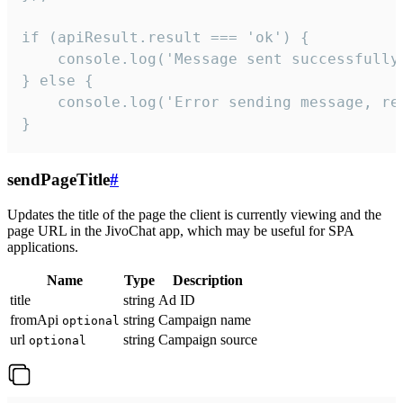
if (apiResult.result === 'ok') {

    console.log('Message sent successfully'
} else {

    console.log('Error sending message, rea
}
sendPageTitle
#
Updates the title of the page the client is currently viewing and the
page URL in the JivoChat app, which may be useful for SPA
applications.
Name
Type
Description
title
string
Ad ID
fromApi
string
Campaign name
optional
url
string
Campaign source
optional