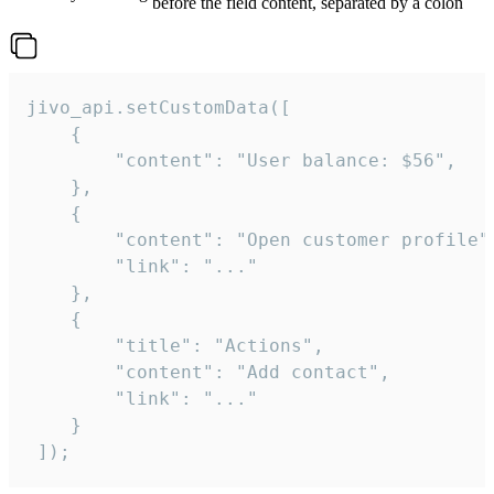
before the field content, separated by a colon
jivo_api.setCustomData([

    {

        "content": "User balance: $56",

    },

    {

        "content": "Open customer profile",
        "link": "..."

    },

    {

        "title": "Actions",

        "content": "Add contact",

        "link": "..."

    }

 ]);