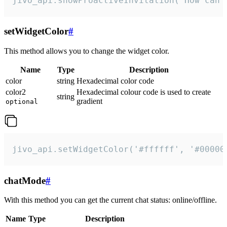
jivo_api.showProactiveInvitation("How can 
setWidgetColor
#
This method allows you to change the widget color.
Name
Type
Description
color
string
Hexadecimal color code
color2
Hexadecimal colour code is used to create
string
gradient
optional
jivo_api.setWidgetColor('#ffffff', '#00000
chatMode
#
With this method you can get the current chat status: online/offline.
Name
Type
Description