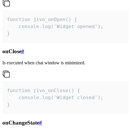
function jivo_onOpen() {

    console.log('Widget opened');

}
onClose
#
Is executed when chat window is minimized.
function jivo_onClose() {

    console.log('Widget closed');

}
onChangeState
#