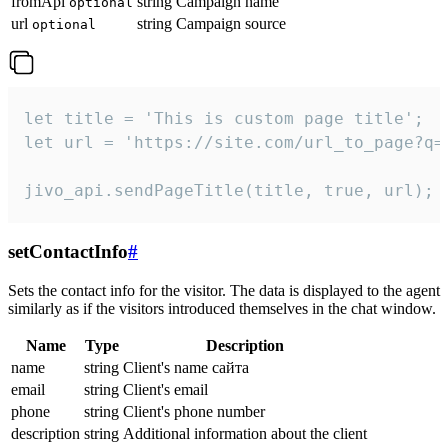
fromApi
string
Campaign name
optional
url
string
Campaign source
optional
let title = 'This is custom page title';

let url = 'https://site.com/url_to_page?q=p
jivo_api.sendPageTitle(title, true, url);
setContactInfo
#
Sets the contact info for the visitor. The data is displayed to the agent
similarly as if the visitors introduced themselves in the chat window.
Name
Type
Description
name
string
Client's name сайта
email
string
Client's email
phone
string
Client's phone number
description
string
Additional information about the client