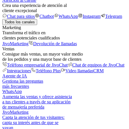
Atención al cliente
Crea una experiencia de atención al
cliente excepcional
Chat para sitios
Chatbot
WhatsApp
Instagram
Telegram
Todos los canales
Marketing
Transforma el tráfico en
clientes potenciales cualificados
JivoMarketing
Devolución de llamadas
Ventas
Consigue más ventas, un mayor valor medio
de los pedidos y una mayor base de clientes
Teléfono empresarial de JivoChat
Chat de equipos de JivoChat
Integraciones
Teléfono Plus
Video llamadas
CRM
Agente de IA
Gestiona las preguntas
más frecuentes
WhatsApp
Aumenta las ventas y ofrece asistencia
a tus clientes a través de su aplicación
de mensajería preferida
JivoMarketing
Capta la atención de tus visitantes:
capta su interés antes de que se
vayan