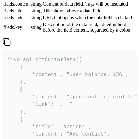
fields.content
string
Content of data field. Tags will be insulated
fileds.title
string
Title shown above a data field
fileds.link
string
URL that opens when the data field is clicked
Description of the data field, added in bold
fileds.key
string
before the field content, separated by a colon
jivo_api.setCustomData([

    {

        "content": "User balance: $56",

    },

    {

        "content": "Open customer profile",
        "link": "..."

    },

    {

        "title": "Actions",

        "content": "Add contact",
