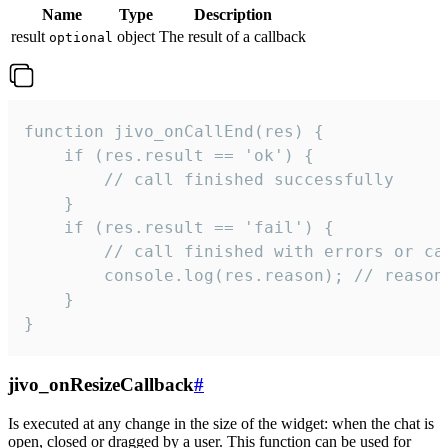
Name
Type
Description
result
object
The result of a callback
optional
function jivo_onCallEnd(res) {

    if (res.result == 'ok') {

        // call finished successfully

    }

    if (res.result == 'fail') {

        // call finished with errors or can
        console.log(res.reason); // reason 
    }

}
jivo_onResizeCallback
#
Is executed at any change in the size of the widget: when the chat is
open, closed or dragged by a user. This function can be used for