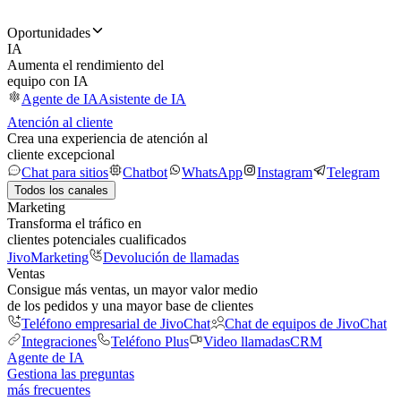
Oportunidades
IA
Aumenta el rendimiento del
equipo con IA
Agente de IA
Asistente de IA
Atención al cliente
Crea una experiencia de atención al
cliente excepcional
Chat para sitios
Chatbot
WhatsApp
Instagram
Telegram
Todos los canales
Marketing
Transforma el tráfico en
clientes potenciales cualificados
JivoMarketing
Devolución de llamadas
Ventas
Consigue más ventas, un mayor valor medio
de los pedidos y una mayor base de clientes
Teléfono empresarial de JivoChat
Chat de equipos de JivoChat
Integraciones
Teléfono Plus
Video llamadas
CRM
Agente de IA
Gestiona las preguntas
más frecuentes