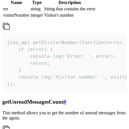
Name
Type
Description
err
string
String that contains the error
visitorNumber
integer
Visitor's number
jivo_api.getVisitorNumber(function(error, v
    if (error) {

        console.log('Error: ', error);

        return;

    }  

    console.log('Visitor number: ', visitor
});
getUnreadMessagesCount
#
This method allows you to get the number of unread messages from
the agent.