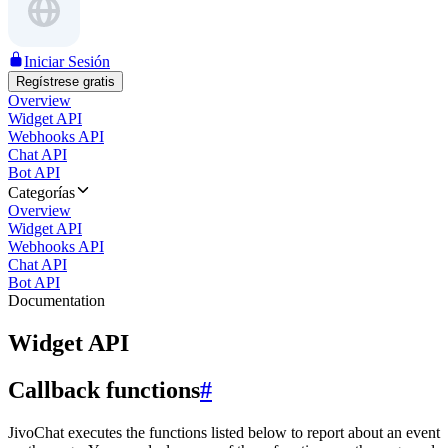
Iniciar Sesión
Regístrese gratis
Overview
Widget API
Webhooks API
Chat API
Bot API
Categorías
Overview
Widget API
Webhooks API
Chat API
Bot API
Documentation
Widget API
Callback functions
#
JivoChat executes the functions listed below to report about an event