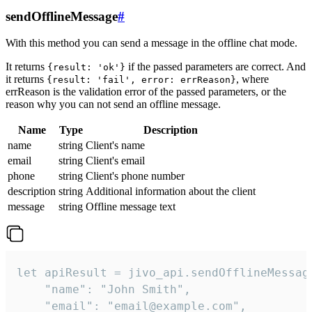
sendOfflineMessage
#
With this method you can send a message in the offline chat mode.
It returns
if the passed parameters are correct. And
{result: 'ok'}
it returns
, where
{result: 'fail', error: errReason}
errReason is the validation error of the passed parameters, or the
reason why you can not send an offline message.
Name
Type
Description
name
string
Client's name
email
string
Client's email
phone
string
Client's phone number
description
string
Additional information about the client
message
string
Offline message text
let apiResult = jivo_api.sendOfflineMessage
    "name": "John Smith",

    "email": "email@example.com",
