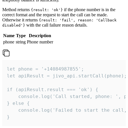
Method returns
if the phone number is in the
{result: 'ok'}
correct format and the request to start the call can be made.
Otherwise it returns
{result: 'fail', reason: 'Callback
with the call failure reason details.
disabled'}
Name
Type
Description
phone
string
Phone number
let phone = '+14084987855';

let apiResult = jivo_api.startCall(phone);

if (apiResult.result === 'ok') {

    console.log('Call started, phone: ', ph
} else {

    console.log('Failed to start the call,
}