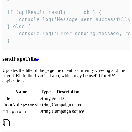
if (apiResult.result === 'ok') {

    console.log('Message sent successfully'
} else {

    console.log('Error sending message, rea
}
sendPageTitle
#
Updates the title of the page the client is currently viewing and the
page URL in the JivoChat app, which may be useful for SPA
applications.
Name
Type
Description
title
string
Ad ID
fromApi
string
Campaign name
optional
url
string
Campaign source
optional