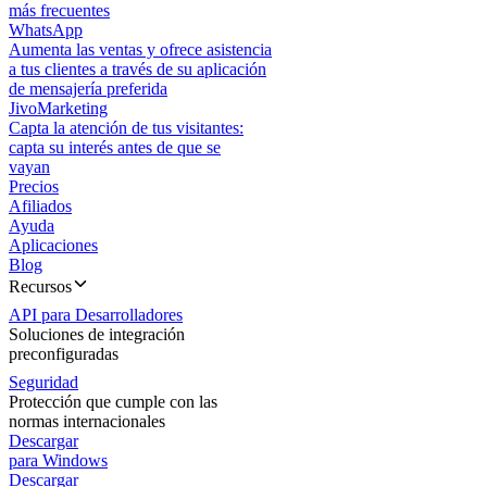
más frecuentes
WhatsApp
Aumenta las ventas y ofrece asistencia
a tus clientes a través de su aplicación
de mensajería preferida
JivoMarketing
Capta la atención de tus visitantes:
capta su interés antes de que se
vayan
Precios
Afiliados
Ayuda
Aplicaciones
Blog
Recursos
API para Desarrolladores
Soluciones de integración
preconfiguradas
Seguridad
Protección que cumple con las
normas internacionales
Descargar
para Windows
Descargar