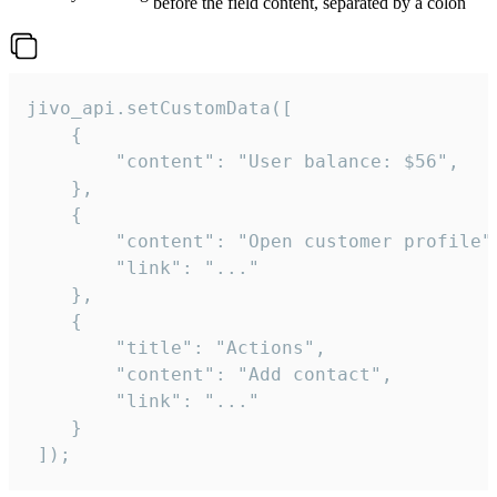
before the field content, separated by a colon
jivo_api.setCustomData([

    {

        "content": "User balance: $56",

    },

    {

        "content": "Open customer profile",
        "link": "..."

    },

    {

        "title": "Actions",

        "content": "Add contact",

        "link": "..."

    }

 ]);