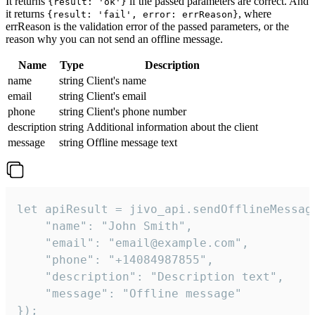
It returns
if the passed parameters are correct. And
{result: 'ok'}
it returns
, where
{result: 'fail', error: errReason}
errReason is the validation error of the passed parameters, or the
reason why you can not send an offline message.
Name
Type
Description
name
string
Client's name
email
string
Client's email
phone
string
Client's phone number
description
string
Additional information about the client
message
string
Offline message text
let apiResult = jivo_api.sendOfflineMessage
    "name": "John Smith",

    "email": "email@example.com",

    "phone": "+14084987855",

    "description": "Description text",

    "message": "Offline message"

});
