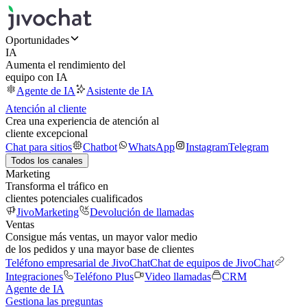
Oportunidades
IA
Aumenta el rendimiento del
equipo con IA
Agente de IA
Asistente de IA
Atención al cliente
Crea una experiencia de atención al
cliente excepcional
Chat para sitios
Chatbot
WhatsApp
Instagram
Telegram
Todos los canales
Marketing
Transforma el tráfico en
clientes potenciales cualificados
JivoMarketing
Devolución de llamadas
Ventas
Consigue más ventas, un mayor valor medio
de los pedidos y una mayor base de clientes
Teléfono empresarial de JivoChat
Chat de equipos de JivoChat
Integraciones
Teléfono Plus
Video llamadas
CRM
Agente de IA
Gestiona las preguntas