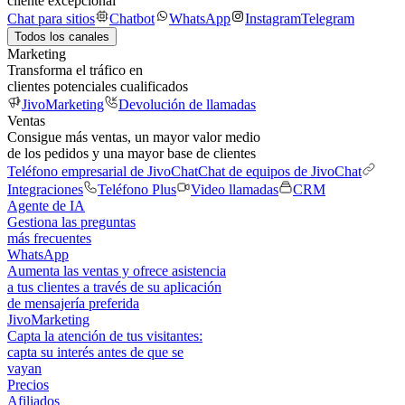
cliente excepcional
Chat para sitios
Chatbot
WhatsApp
Instagram
Telegram
Todos los canales
Marketing
Transforma el tráfico en
clientes potenciales cualificados
JivoMarketing
Devolución de llamadas
Ventas
Consigue más ventas, un mayor valor medio
de los pedidos y una mayor base de clientes
Teléfono empresarial de JivoChat
Chat de equipos de JivoChat
Integraciones
Teléfono Plus
Video llamadas
CRM
Agente de IA
Gestiona las preguntas
más frecuentes
WhatsApp
Aumenta las ventas y ofrece asistencia
a tus clientes a través de su aplicación
de mensajería preferida
JivoMarketing
Capta la atención de tus visitantes:
capta su interés antes de que se
vayan
Precios
Afiliados