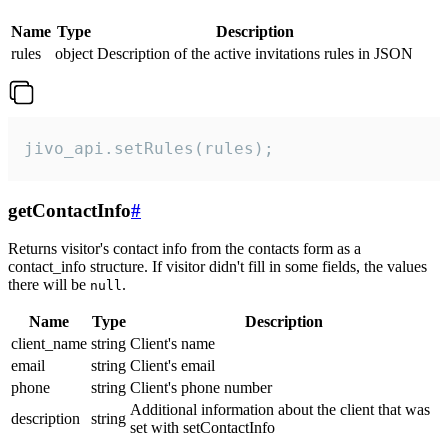
Name
Type
Description
rules
object
Description of the active invitations rules in JSON
jivo_api.setRules(rules);
getContactInfo
#
Returns visitor's contact info from the contacts form as a
contact_info structure. If visitor didn't fill in some fields, the values
there will be
.
null
Name
Type
Description
client_name
string
Client's name
email
string
Client's email
phone
string
Client's phone number
Additional information about the client that was
description
string
set with setContactInfo