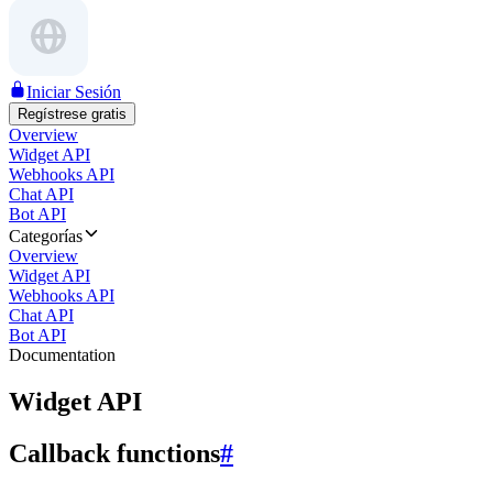
Iniciar Sesión
Regístrese gratis
Overview
Widget API
Webhooks API
Chat API
Bot API
Categorías
Overview
Widget API
Webhooks API
Chat API
Bot API
Documentation
Widget API
Callback functions
#