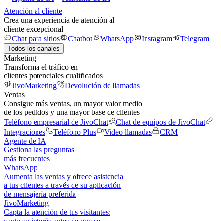
Atención al cliente
Crea una experiencia de atención al
cliente excepcional
Chat para sitios
Chatbot
WhatsApp
Instagram
Telegram
Todos los canales
Marketing
Transforma el tráfico en
clientes potenciales cualificados
JivoMarketing
Devolución de llamadas
Ventas
Consigue más ventas, un mayor valor medio
de los pedidos y una mayor base de clientes
Teléfono empresarial de JivoChat
Chat de equipos de JivoChat
Integraciones
Teléfono Plus
Video llamadas
CRM
Agente de IA
Gestiona las preguntas
más frecuentes
WhatsApp
Aumenta las ventas y ofrece asistencia
a tus clientes a través de su aplicación
de mensajería preferida
JivoMarketing
Capta la atención de tus visitantes:
capta su interés antes de que se