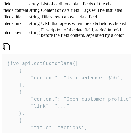
fields
array
List of additional data fields of the chat
fields.content
string
Content of data field. Tags will be insulated
fileds.title
string
Title shown above a data field
fileds.link
string
URL that opens when the data field is clicked
Description of the data field, added in bold
fileds.key
string
before the field content, separated by a colon
jivo_api.setCustomData([

    {

        "content": "User balance: $56",

    },

    {

        "content": "Open customer profile",
        "link": "..."

    },

    {

        "title": "Actions",
