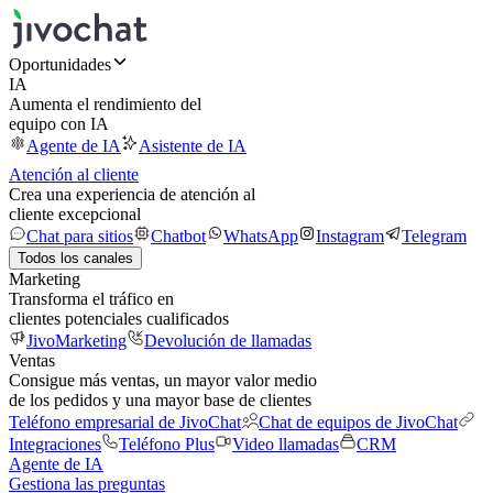
Oportunidades
IA
Aumenta el rendimiento del
equipo con IA
Agente de IA
Asistente de IA
Atención al cliente
Crea una experiencia de atención al
cliente excepcional
Chat para sitios
Chatbot
WhatsApp
Instagram
Telegram
Todos los canales
Marketing
Transforma el tráfico en
clientes potenciales cualificados
JivoMarketing
Devolución de llamadas
Ventas
Consigue más ventas, un mayor valor medio
de los pedidos y una mayor base de clientes
Teléfono empresarial de JivoChat
Chat de equipos de JivoChat
Integraciones
Teléfono Plus
Video llamadas
CRM
Agente de IA
Gestiona las preguntas