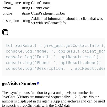
client_name
string
Client's name
email
string
Client's email
phone
string
Client's phone number
Additional information about the client that was
description
string
set with setContactInfo
let apiResult = jivo_api.getContactInfo();

console.log('Name: ', apiResult.client_name
console.log('Email: ', apiResult.email);

console.log('Phone: ', apiResult.phone);

console.log('Description: ', apiResult.des
getVisitorNumber
#
The asynchronous function to get a unique visitor number in
JivoChat. Visitors are numbered sequentially: 1, 2, 3, etc. Visitor
number is displayed in the agent's App and archives and can be used
to associate JivoChat data with the CRM data.