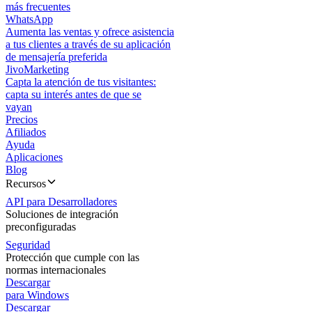
más frecuentes
WhatsApp
Aumenta las ventas y ofrece asistencia
a tus clientes a través de su aplicación
de mensajería preferida
JivoMarketing
Capta la atención de tus visitantes:
capta su interés antes de que se
vayan
Precios
Afiliados
Ayuda
Aplicaciones
Blog
Recursos
API para Desarrolladores
Soluciones de integración
preconfiguradas
Seguridad
Protección que cumple con las
normas internacionales
Descargar
para Windows
Descargar