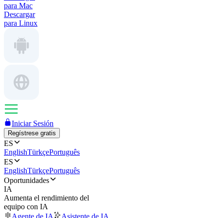
para Mac
Descargar
para Linux
Iniciar Sesión
Regístrese gratis
ES
English
Türkçe
Português
ES
English
Türkçe
Português
Oportunidades
IA
Aumenta el rendimiento del
equipo con IA
Agente de IA
Asistente de IA