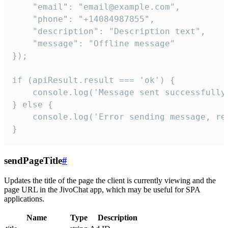
    "email": "email@example.com",

    "phone": "+14084987855",

    "description": "Description text",

    "message": "Offline message"

});

if (apiResult.result === 'ok') {

    console.log('Message sent successfully'
} else {

    console.log('Error sending message, rea
}
sendPageTitle
#
Updates the title of the page the client is currently viewing and the
page URL in the JivoChat app, which may be useful for SPA
applications.
Name
Type
Description