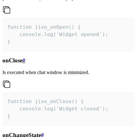
function jivo_onOpen() {

    console.log('Widget opened');

}
onClose
#
Is executed when chat window is minimized.
function jivo_onClose() {

    console.log('Widget closed');

}
onChangeState
#