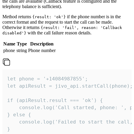
the calls are available (Callback feature is configured and the
telephony balance is sufficient).
Method returns
if the phone number is in the
{result: 'ok'}
correct format and the request to start the call can be made.
Otherwise it returns
{result: 'fail', reason: 'Callback
with the call failure reason details.
disabled'}
Name
Type
Description
phone
string
Phone number
let phone = '+14084987855';

let apiResult = jivo_api.startCall(phone);

if (apiResult.result === 'ok') {

    console.log('Call started, phone: ', ph
} else {

    console.log('Failed to start the call,
}