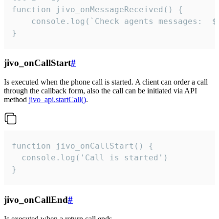
function jivo_onMessageReceived() {

	console.log(`Check agents messages:  ${i++}`)

}
jivo_onCallStart
#
Is executed when the phone call is started. A client can order a call
through the callback form, also the call can be initiated via API
method
jivo_api.startCall()
.
function jivo_onCallStart() {

  console.log('Call is started')

}
jivo_onCallEnd
#
Is executed when a return call ends.