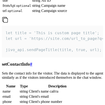
title
string
Ad ID
fromApi
string
Campaign name
optional
url
string
Campaign source
optional
let title = 'This is custom page title';

let url = 'https://site.com/url_to_page?q=p
jivo_api.sendPageTitle(title, true, url);
setContactInfo
#
Sets the contact info for the visitor. The data is displayed to the agent
similarly as if the visitors introduced themselves in the chat window.
Name
Type
Description
name
string
Client's name сайта
email
string
Client's email
phone
string
Client's phone number