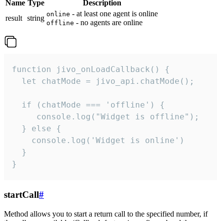
Name
Type
Description
- at least one agent is online
online
result
string
- no agents are online
offline
function jivo_onLoadCallback() {

  let chatMode = jivo_api.chatMode();

  if (chatMode === 'offline') {

     console.log("Widget is offline");

  } else {

    console.log('Widget is online')

  }

}
startCall
#
Method allows you to start a return call to the specified number, if