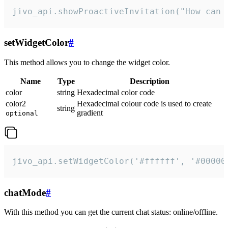
jivo_api.showProactiveInvitation("How can 
setWidgetColor
#
This method allows you to change the widget color.
Name
Type
Description
color
string
Hexadecimal color code
color2
Hexadecimal colour code is used to create
string
gradient
optional
jivo_api.setWidgetColor('#ffffff', '#00000
chatMode
#
With this method you can get the current chat status: online/offline.