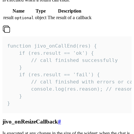
Name
Type
Description
result
object
The result of a callback
optional
function jivo_onCallEnd(res) {

    if (res.result == 'ok') {

        // call finished successfully

    }

    if (res.result == 'fail') {

        // call finished with errors or can
        console.log(res.reason); // reason 
    }

}
jivo_onResizeCallback
#
Is executed at any change in the size of the widget: when the chat is