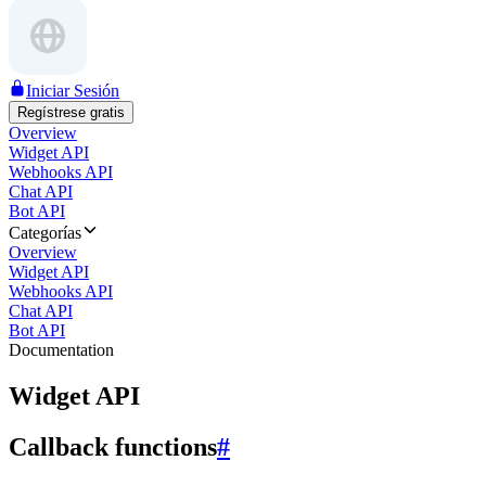
Iniciar Sesión
Regístrese gratis
Overview
Widget API
Webhooks API
Chat API
Bot API
Categorías
Overview
Widget API
Webhooks API
Chat API
Bot API
Documentation
Widget API
Callback functions
#