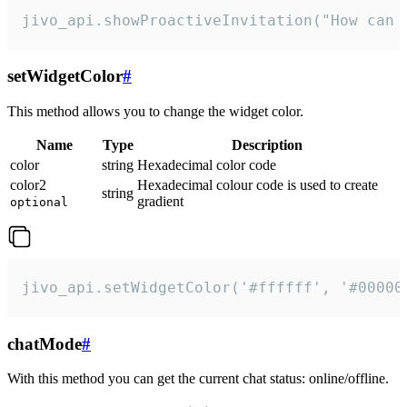
jivo_api.showProactiveInvitation("How can 
setWidgetColor
#
This method allows you to change the widget color.
Name
Type
Description
color
string
Hexadecimal color code
color2
Hexadecimal colour code is used to create
string
gradient
optional
jivo_api.setWidgetColor('#ffffff', '#00000
chatMode
#
With this method you can get the current chat status: online/offline.