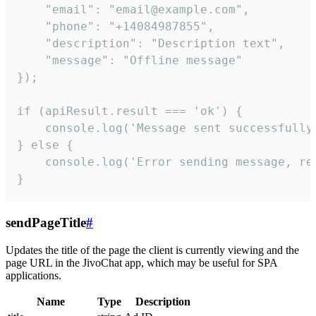
    "email": "email@example.com",

    "phone": "+14084987855",

    "description": "Description text",

    "message": "Offline message"

});

if (apiResult.result === 'ok') {

    console.log('Message sent successfully'
} else {

    console.log('Error sending message, rea
}
sendPageTitle
#
Updates the title of the page the client is currently viewing and the
page URL in the JivoChat app, which may be useful for SPA
applications.
Name
Type
Description