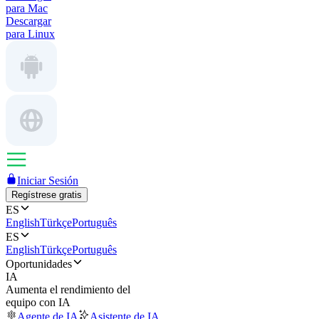
para Mac
Descargar
para Linux
Iniciar Sesión
Regístrese gratis
ES
English
Türkçe
Português
ES
English
Türkçe
Português
Oportunidades
IA
Aumenta el rendimiento del
equipo con IA
Agente de IA
Asistente de IA