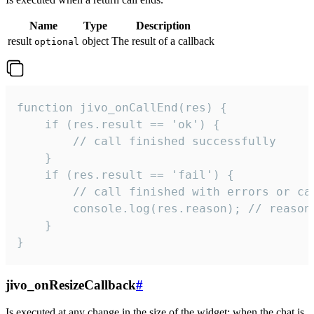
Name
Type
Description
result
object
The result of a callback
optional
function jivo_onCallEnd(res) {

    if (res.result == 'ok') {

        // call finished successfully

    }

    if (res.result == 'fail') {

        // call finished with errors or can
        console.log(res.reason); // reason 
    }

}
jivo_onResizeCallback
#
Is executed at any change in the size of the widget: when the chat is