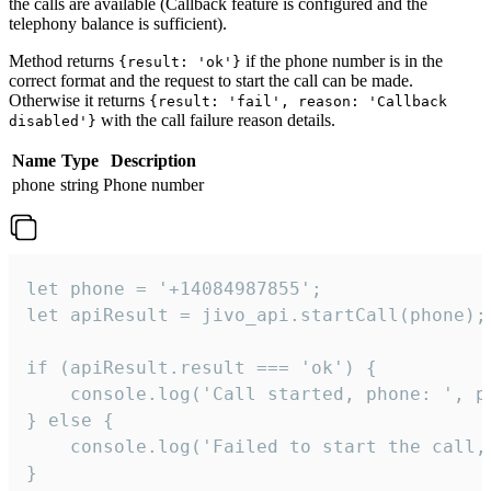
the calls are available (Callback feature is configured and the
telephony balance is sufficient).
Method returns
if the phone number is in the
{result: 'ok'}
correct format and the request to start the call can be made.
Otherwise it returns
{result: 'fail', reason: 'Callback
with the call failure reason details.
disabled'}
Name
Type
Description
phone
string
Phone number
let phone = '+14084987855';

let apiResult = jivo_api.startCall(phone);

if (apiResult.result === 'ok') {

    console.log('Call started, phone: ', ph
} else {

    console.log('Failed to start the call,
}