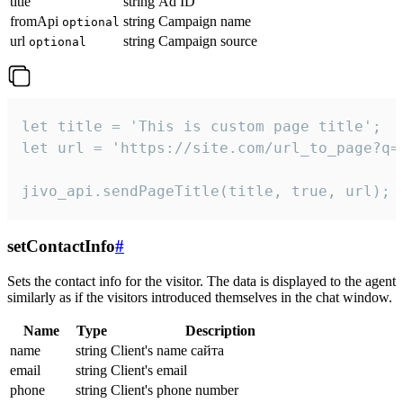
title
string
Ad ID
fromApi
string
Campaign name
optional
url
string
Campaign source
optional
let title = 'This is custom page title';

let url = 'https://site.com/url_to_page?q=p
jivo_api.sendPageTitle(title, true, url);
setContactInfo
#
Sets the contact info for the visitor. The data is displayed to the agent
similarly as if the visitors introduced themselves in the chat window.
Name
Type
Description
name
string
Client's name сайта
email
string
Client's email
phone
string
Client's phone number