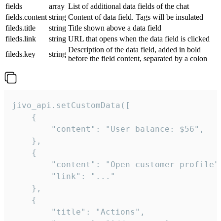
fields
array
List of additional data fields of the chat
fields.content
string
Content of data field. Tags will be insulated
fileds.title
string
Title shown above a data field
fileds.link
string
URL that opens when the data field is clicked
Description of the data field, added in bold
fileds.key
string
before the field content, separated by a colon
jivo_api.setCustomData([

    {

        "content": "User balance: $56",

    },

    {

        "content": "Open customer profile",
        "link": "..."

    },

    {

        "title": "Actions",
