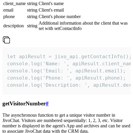
client_name
string
Client's name
email
string
Client's email
phone
string
Client's phone number
Additional information about the client that was
description
string
set with setContactInfo
let apiResult = jivo_api.getContactInfo();

console.log('Name: ', apiResult.client_name
console.log('Email: ', apiResult.email);

console.log('Phone: ', apiResult.phone);

console.log('Description: ', apiResult.des
getVisitorNumber
#
The asynchronous function to get a unique visitor number in
JivoChat. Visitors are numbered sequentially: 1, 2, 3, etc. Visitor
number is displayed in the agent's App and archives and can be used
to associate JivoChat data with the CRM data.