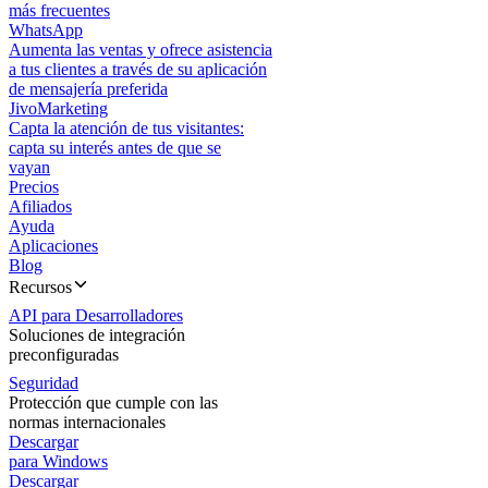
más frecuentes
WhatsApp
Aumenta las ventas y ofrece asistencia
a tus clientes a través de su aplicación
de mensajería preferida
JivoMarketing
Capta la atención de tus visitantes:
capta su interés antes de que se
vayan
Precios
Afiliados
Ayuda
Aplicaciones
Blog
Recursos
API para Desarrolladores
Soluciones de integración
preconfiguradas
Seguridad
Protección que cumple con las
normas internacionales
Descargar
para Windows
Descargar