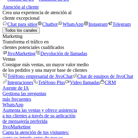
Atención al cliente
Crea una experiencia de atención al
cliente excepcional
Chat para sitios
Chatbot
WhatsApp
Instagram
Telegram
Todos los canales
Marketing
Transforma el tráfico en
clientes potenciales cualificados
JivoMarketing
Devolución de llamadas
Ventas
Consigue más ventas, un mayor valor medio
de los pedidos y una mayor base de clientes
Teléfono empresarial de JivoChat
Chat de equipos de JivoChat
Integraciones
Teléfono Plus
Video llamadas
CRM
Agente de IA
Gestiona las preguntas
más frecuentes
WhatsApp
Aumenta las ventas y ofrece asistencia
a tus clientes a través de su aplicación
de mensajería preferida
JivoMarketing
Capta la atención de tus visitantes:
capta su interés antes de que se