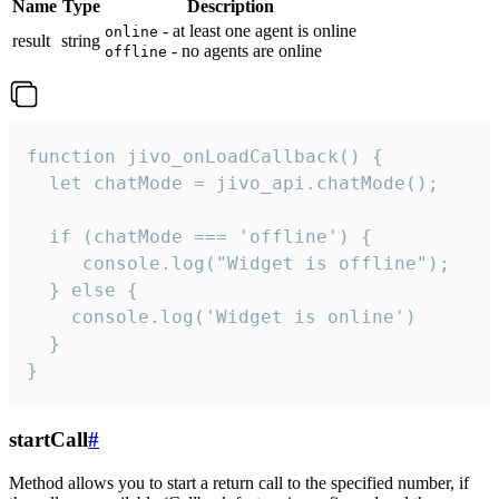
Name
Type
Description
- at least one agent is online
online
result
string
- no agents are online
offline
function jivo_onLoadCallback() {

  let chatMode = jivo_api.chatMode();

  if (chatMode === 'offline') {

     console.log("Widget is offline");

  } else {

    console.log('Widget is online')

  }

}
startCall
#
Method allows you to start a return call to the specified number, if