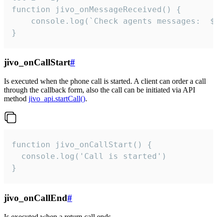
function jivo_onMessageReceived() {

	console.log(`Check agents messages:  ${i++}`)

}
jivo_onCallStart
#
Is executed when the phone call is started. A client can order a call
through the callback form, also the call can be initiated via API
method
jivo_api.startCall()
.
function jivo_onCallStart() {

  console.log('Call is started')

}
jivo_onCallEnd
#
Is executed when a return call ends.