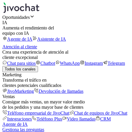
Oportunidades
IA
Aumenta el rendimiento del
equipo con IA
Agente de IA
Asistente de IA
Atención al cliente
Crea una experiencia de atención al
cliente excepcional
Chat para sitios
Chatbot
WhatsApp
Instagram
Telegram
Todos los canales
Marketing
Transforma el tráfico en
clientes potenciales cualificados
JivoMarketing
Devolución de llamadas
Ventas
Consigue más ventas, un mayor valor medio
de los pedidos y una mayor base de clientes
Teléfono empresarial de JivoChat
Chat de equipos de JivoChat
Integraciones
Teléfono Plus
Video llamadas
CRM
Agente de IA
Gestiona las preguntas