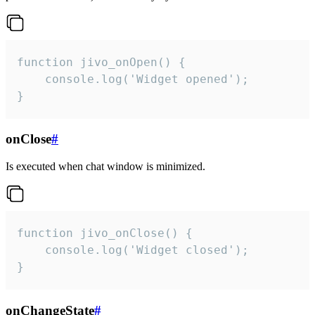
function jivo_onOpen() {

    console.log('Widget opened');

}
onClose
#
Is executed when chat window is minimized.
function jivo_onClose() {

    console.log('Widget closed');

}
onChangeState
#