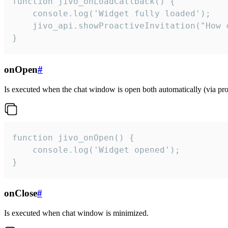
function jivo_onLoadCallback() {

    console.log('Widget fully loaded');

    jivo_api.showProactiveInvitation("How c
}
onOpen
#
Is executed when the chat window is open both automatically (via proa
function jivo_onOpen() {

    console.log('Widget opened');

}
onClose
#
Is executed when chat window is minimized.