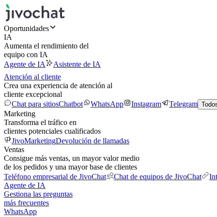
Oportunidades
IA
Aumenta el rendimiento del
equipo con IA
Agente de IA
Asistente de IA
Atención al cliente
Crea una experiencia de atención al
cliente excepcional
Chat para sitios
Chatbot
WhatsApp
Instagram
Telegram
Todos
Marketing
Transforma el tráfico en
clientes potenciales cualificados
JivoMarketing
Devolución de llamadas
Ventas
Consigue más ventas, un mayor valor medio
de los pedidos y una mayor base de clientes
Teléfono empresarial de JivoChat
Chat de equipos de JivoChat
In
Agente de IA
Gestiona las preguntas
más frecuentes
WhatsApp