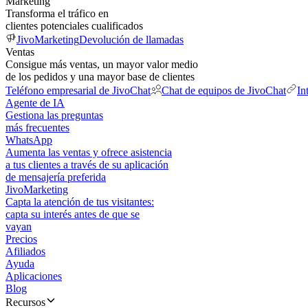
Marketing
Transforma el tráfico en
clientes potenciales cualificados
JivoMarketing
Devolución de llamadas
Ventas
Consigue más ventas, un mayor valor medio
de los pedidos y una mayor base de clientes
Teléfono empresarial de JivoChat
Chat de equipos de JivoChat
In
Agente de IA
Gestiona las preguntas
más frecuentes
WhatsApp
Aumenta las ventas y ofrece asistencia
a tus clientes a través de su aplicación
de mensajería preferida
JivoMarketing
Capta la atención de tus visitantes:
capta su interés antes de que se
vayan
Precios
Afiliados
Ayuda
Aplicaciones
Blog
Recursos