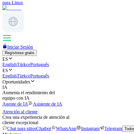
para Linux
Iniciar Sesión
Regístrese gratis
ES
English
Türkçe
Português
ES
English
Türkçe
Português
Oportunidades
IA
Aumenta el rendimiento del
equipo con IA
Agente de IA
Asistente de IA
Atención al cliente
Crea una experiencia de atención al
cliente excepcional
Chat para sitios
Chatbot
WhatsApp
Instagram
Telegram
Todos