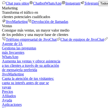
Chat para sitios
Chatbot
WhatsApp
Instagram
Telegram
Todos
Marketing
Transforma el tráfico en
clientes potenciales cualificados
JivoMarketing
Devolución de llamadas
Ventas
Consigue más ventas, un mayor valor medio
de los pedidos y una mayor base de clientes
Teléfono empresarial de JivoChat
Chat de equipos de JivoChat
Agente de IA
Gestiona las preguntas
más frecuentes
WhatsApp
Aumenta las ventas y ofrece asistencia
a tus clientes a través de su aplicación
de mensajería preferida
JivoMarketing
Capta la atención de tus visitantes:
capta su interés antes de que se
vayan
Precios
Afiliados
Ayuda
Aplicaciones