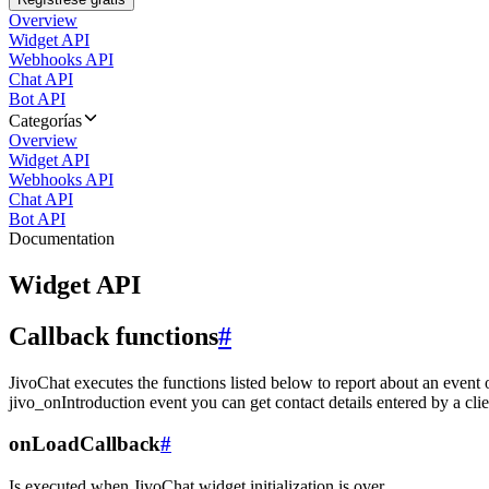
Overview
Widget API
Webhooks API
Chat API
Bot API
Categorías
Overview
Widget API
Webhooks API
Chat API
Bot API
Documentation
Widget API
Callback functions
#
JivoChat executes the functions listed below to report about an event 
jivo_onIntroduction event you can get contact details entered by a clie
onLoadCallback
#
Is executed when JivoChat widget initialization is over.