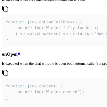
function jivo_onLoadCallback() {

    console.log('Widget fully loaded');

    jivo_api.showProactiveInvitation("How c
}
onOpen
#
Is executed when the chat window is open both automatically (via proa
function jivo_onOpen() {

    console.log('Widget opened');

}