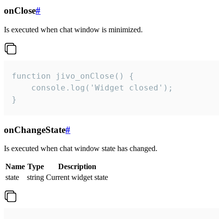
onClose
#
Is executed when chat window is minimized.
function jivo_onClose() {

    console.log('Widget closed');

}
onChangeState
#
Is executed when chat window state has changed.
Name
Type
Description
state
string
Current widget state