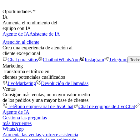
Oportunidades
IA
Aumenta el rendimiento del
equipo con IA
Agente de IA
Asistente de IA
Atención al cliente
Crea una experiencia de atención al
cliente excepcional
Chat para sitios
Chatbot
WhatsApp
Instagram
Telegram
Todos
Marketing
Transforma el tráfico en
clientes potenciales cualificados
JivoMarketing
Devolución de llamadas
Ventas
Consigue más ventas, un mayor valor medio
de los pedidos y una mayor base de clientes
Teléfono empresarial de JivoChat
Chat de equipos de JivoChat
Agente de IA
Gestiona las preguntas
más frecuentes
WhatsApp
Aumenta las ventas y ofrece asistencia