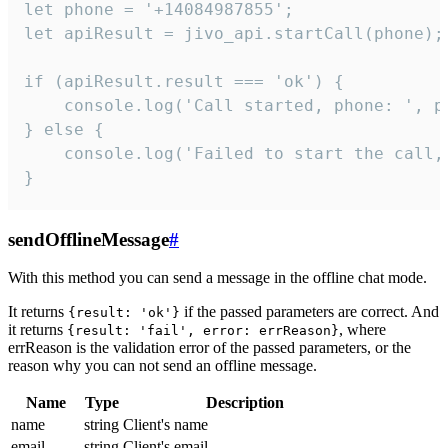
let phone = '+14084987855';

let apiResult = jivo_api.startCall(phone);

if (apiResult.result === 'ok') {

    console.log('Call started, phone: ', ph
} else {

    console.log('Failed to start the call,
}
sendOfflineMessage
#
With this method you can send a message in the offline chat mode.
It returns
if the passed parameters are correct. And
{result: 'ok'}
it returns
, where
{result: 'fail', error: errReason}
errReason is the validation error of the passed parameters, or the
reason why you can not send an offline message.
Name
Type
Description
name
string
Client's name
email
string
Client's email