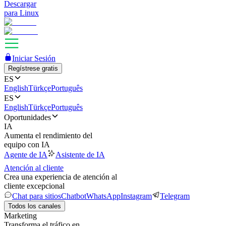
Descargar
para Linux
Iniciar Sesión
Regístrese gratis
ES
English
Türkçe
Português
ES
English
Türkçe
Português
Oportunidades
IA
Aumenta el rendimiento del
equipo con IA
Agente de IA
Asistente de IA
Atención al cliente
Crea una experiencia de atención al
cliente excepcional
Chat para sitios
Chatbot
WhatsApp
Instagram
Telegram
Todos los canales
Marketing
Transforma el tráfico en