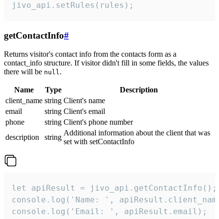
jivo_api.setRules(rules);
getContactInfo
#
Returns visitor's contact info from the contacts form as a
contact_info structure. If visitor didn't fill in some fields, the values
there will be
.
null
Name
Type
Description
client_name
string
Client's name
email
string
Client's email
phone
string
Client's phone number
Additional information about the client that was
description
string
set with setContactInfo
let apiResult = jivo_api.getContactInfo();

console.log('Name: ', apiResult.client_name
console.log('Email: ', apiResult.email);
