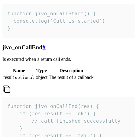
function jivo_onCallStart() {

  console.log('Call is started')

}
jivo_onCallEnd
#
Is executed when a return call ends.
Name
Type
Description
result
object
The result of a callback
optional
function jivo_onCallEnd(res) {

    if (res.result == 'ok') {

        // call finished successfully

    }

    if (res.result == 'fail') {
