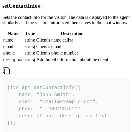
setContactInfo
#
Sets the contact info for the visitor. The data is displayed to the agent
similarly as if the visitors introduced themselves in the chat window.
Name
Type
Description
name
string
Client's name сайта
email
string
Client's email
phone
string
Client's phone number
description
string
Additional information about the client
jivo_api.setContactInfo({

    name: "John Smith",

    email: "email@example.com",

    phone: "+14084987855",

    description: "Description text"

});