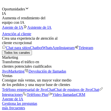
Oportunidades
IA
Aumenta el rendimiento del
equipo con IA
Agente de IA
Asistente de IA
Atención al cliente
Crea una experiencia de atención al
cliente excepcional
Chat para sitios
Chatbot
WhatsApp
Instagram
Telegram
Todos los canales
Marketing
Transforma el tráfico en
clientes potenciales cualificados
JivoMarketing
Devolución de llamadas
Ventas
Consigue más ventas, un mayor valor medio
de los pedidos y una mayor base de clientes
Teléfono empresarial de JivoChat
Chat de equipos de JivoChat
Integraciones
Teléfono Plus
Video llamadas
CRM
Agente de IA
Gestiona las preguntas
más frecuentes