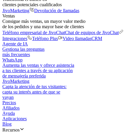
clientes potenciales cualificados
JivoMarketing
Devolución de llamadas
Ventas
Consigue más ventas, un mayor valor medio
de los pedidos y una mayor base de clientes
Teléfono empresarial de JivoChat
Chat de equipos de JivoChat
Integraciones
Teléfono Plus
Video llamadas
CRM
Agente de IA
Gestiona las preguntas
más frecuentes
WhatsApp
Aumenta las ventas y ofrece asistencia
a tus clientes a través de su aplicación
de mensajería preferida
JivoMarketing
Capta la atención de tus visitantes:
capta su interés antes de que se
vayan
Precios
Afiliados
Ayuda
Aplicaciones
Blog
Recursos