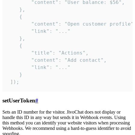
        "content": "User balance: $56",

    },

    {

        "content": "Open customer profile",
        "link": "..."

    },

    {

        "title": "Actions",

        "content": "Add contact",

        "link": "..."

    }

 ]);
setUserToken
#
Sets an ID number for the visitor. JivoChat does not display or
handle this ID in any way but sends it in Webhook events. Using
this method you can identify your website visitors when processing
Webhooks. We recommend using a hard-to-guess identifier to avoid
spoofing.