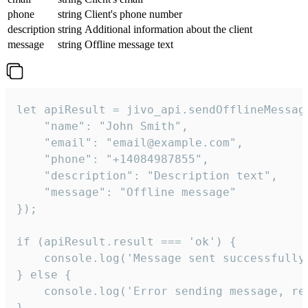
phone
string
Client's phone number
description
string
Additional information about the client
message
string
Offline message text
let apiResult = jivo_api.sendOfflineMessage
    "name": "John Smith",

    "email": "email@example.com",

    "phone": "+14084987855",

    "description": "Description text",

    "message": "Offline message"

});

if (apiResult.result === 'ok') {

    console.log('Message sent successfully'
} else {

    console.log('Error sending message, rea
}