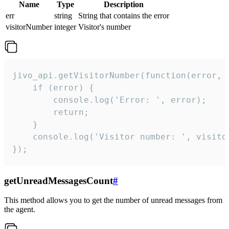
Name
Type
Description
err
string
String that contains the error
visitorNumber
integer
Visitor's number
jivo_api.getVisitorNumber(function(error, v
    if (error) {

        console.log('Error: ', error);

        return;

    }  

    console.log('Visitor number: ', visitor
});
getUnreadMessagesCount
#
This method allows you to get the number of unread messages from
the agent.