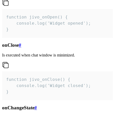
function jivo_onOpen() {

    console.log('Widget opened');

}
onClose
#
Is executed when chat window is minimized.
function jivo_onClose() {

    console.log('Widget closed');

}
onChangeState
#