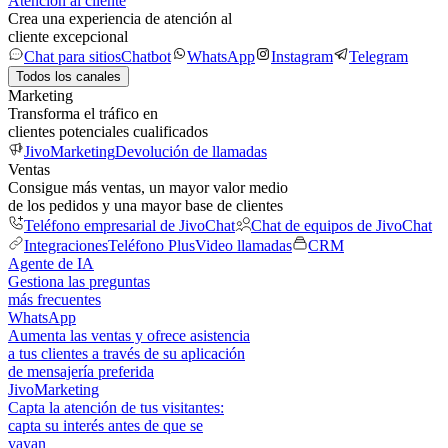
Atención al cliente
Crea una experiencia de atención al
cliente excepcional
Chat para sitios
Chatbot
WhatsApp
Instagram
Telegram
Todos los canales
Marketing
Transforma el tráfico en
clientes potenciales cualificados
JivoMarketing
Devolución de llamadas
Ventas
Consigue más ventas, un mayor valor medio
de los pedidos y una mayor base de clientes
Teléfono empresarial de JivoChat
Chat de equipos de JivoChat
Integraciones
Teléfono Plus
Video llamadas
CRM
Agente de IA
Gestiona las preguntas
más frecuentes
WhatsApp
Aumenta las ventas y ofrece asistencia
a tus clientes a través de su aplicación
de mensajería preferida
JivoMarketing
Capta la atención de tus visitantes:
capta su interés antes de que se
vayan