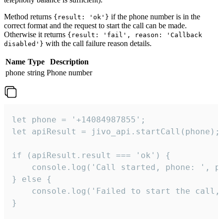
Method returns
if the phone number is in the
{result: 'ok'}
correct format and the request to start the call can be made.
Otherwise it returns
{result: 'fail', reason: 'Callback
with the call failure reason details.
disabled'}
Name
Type
Description
phone
string
Phone number
let phone = '+14084987855';

let apiResult = jivo_api.startCall(phone);

if (apiResult.result === 'ok') {

    console.log('Call started, phone: ', ph
} else {

    console.log('Failed to start the call,
}