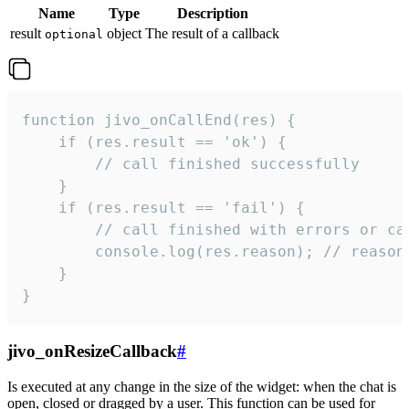
Name
Type
Description
result
object
The result of a callback
optional
function jivo_onCallEnd(res) {

    if (res.result == 'ok') {

        // call finished successfully

    }

    if (res.result == 'fail') {

        // call finished with errors or can
        console.log(res.reason); // reason 
    }

}
jivo_onResizeCallback
#
Is executed at any change in the size of the widget: when the chat is
open, closed or dragged by a user. This function can be used for