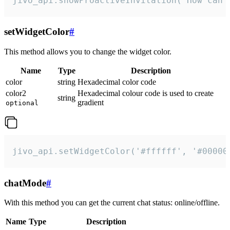
jivo_api.showProactiveInvitation("How can 
setWidgetColor
#
This method allows you to change the widget color.
Name
Type
Description
color
string
Hexadecimal color code
color2
Hexadecimal colour code is used to create
string
gradient
optional
jivo_api.setWidgetColor('#ffffff', '#00000
chatMode
#
With this method you can get the current chat status: online/offline.
Name
Type
Description