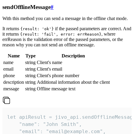
sendOfflineMessage
#
With this method you can send a message in the offline chat mode.
It returns
if the passed parameters are correct. And
{result: 'ok'}
it returns
, where
{result: 'fail', error: errReason}
errReason is the validation error of the passed parameters, or the
reason why you can not send an offline message.
Name
Type
Description
name
string
Client's name
email
string
Client's email
phone
string
Client's phone number
description
string
Additional information about the client
message
string
Offline message text
let apiResult = jivo_api.sendOfflineMessage
    "name": "John Smith",

    "email": "email@example.com",
