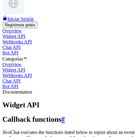
Iniciar Sesión
Regístrese gratis
Overview
Widget API
Webhooks API
Chat API
Bot API
Categorías
Overview
Widget API
Webhooks API
Chat API
Bot API
Documentation
Widget API
Callback functions
#
JivoChat executes the functions listed below to report about an event