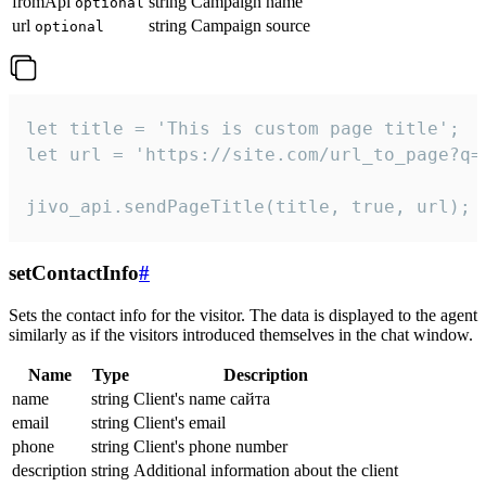
fromApi
string
Campaign name
optional
url
string
Campaign source
optional
let title = 'This is custom page title';

let url = 'https://site.com/url_to_page?q=p
jivo_api.sendPageTitle(title, true, url);
setContactInfo
#
Sets the contact info for the visitor. The data is displayed to the agent
similarly as if the visitors introduced themselves in the chat window.
Name
Type
Description
name
string
Client's name сайта
email
string
Client's email
phone
string
Client's phone number
description
string
Additional information about the client