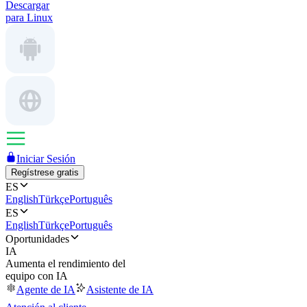
Descargar
para Linux
Iniciar Sesión
Regístrese gratis
ES
English
Türkçe
Português
ES
English
Türkçe
Português
Oportunidades
IA
Aumenta el rendimiento del
equipo con IA
Agente de IA
Asistente de IA