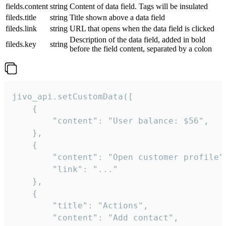
fields.content
string
Content of data field. Tags will be insulated
fileds.title
string
Title shown above a data field
fileds.link
string
URL that opens when the data field is clicked
Description of the data field, added in bold
fileds.key
string
before the field content, separated by a colon
jivo_api.setCustomData([

    {

        "content": "User balance: $56",

    },

    {

        "content": "Open customer profile",
        "link": "..."

    },

    {

        "title": "Actions",

        "content": "Add contact",
