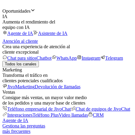
Oportunidades
IA
Aumenta el rendimiento del
equipo con IA
Agente de IA
Asistente de IA
Atención al cliente
Crea una experiencia de atención al
cliente excepcional
Chat para sitios
Chatbot
WhatsApp
Instagram
Telegram
Todos los canales
Marketing
Transforma el tráfico en
clientes potenciales cualificados
JivoMarketing
Devolución de llamadas
Ventas
Consigue más ventas, un mayor valor medio
de los pedidos y una mayor base de clientes
Teléfono empresarial de JivoChat
Chat de equipos de JivoChat
Integraciones
Teléfono Plus
Video llamadas
CRM
Agente de IA
Gestiona las preguntas
más frecuentes