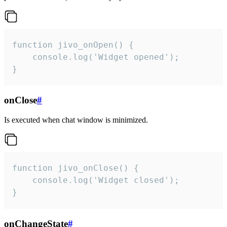
function jivo_onOpen() {

    console.log('Widget opened');

}
onClose
#
Is executed when chat window is minimized.
function jivo_onClose() {

    console.log('Widget closed');

}
onChangeState
#