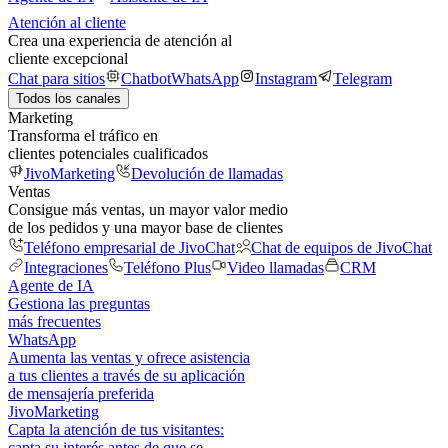
Atención al cliente
Crea una experiencia de atención al
cliente excepcional
Chat para sitios
Chatbot
WhatsApp
Instagram
Telegram
Todos los canales
Marketing
Transforma el tráfico en
clientes potenciales cualificados
JivoMarketing
Devolución de llamadas
Ventas
Consigue más ventas, un mayor valor medio
de los pedidos y una mayor base de clientes
Teléfono empresarial de JivoChat
Chat de equipos de JivoChat
Integraciones
Teléfono Plus
Video llamadas
CRM
Agente de IA
Gestiona las preguntas
más frecuentes
WhatsApp
Aumenta las ventas y ofrece asistencia
a tus clientes a través de su aplicación
de mensajería preferida
JivoMarketing
Capta la atención de tus visitantes:
capta su interés antes de que se