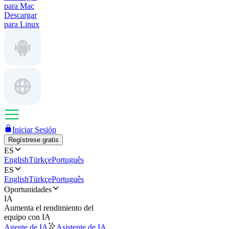
para Mac
Descargar
para Linux
Iniciar Sesión
Regístrese gratis
ES
English
Türkçe
Português
ES
English
Türkçe
Português
Oportunidades
IA
Aumenta el rendimiento del
equipo con IA
Agente de IA
Asistente de IA