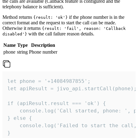
the calls are available (Callback feature is configured and the
telephony balance is sufficient).
Method returns
if the phone number is in the
{result: 'ok'}
correct format and the request to start the call can be made.
Otherwise it returns
{result: 'fail', reason: 'Callback
with the call failure reason details.
disabled'}
Name
Type
Description
phone
string
Phone number
let phone = '+14084987855';

let apiResult = jivo_api.startCall(phone);

if (apiResult.result === 'ok') {

    console.log('Call started, phone: ', ph
} else {

    console.log('Failed to start the call,
}