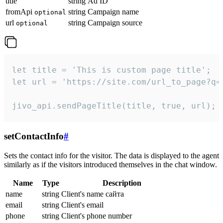
title
string
Ad ID
fromApi
string
Campaign name
optional
url
string
Campaign source
optional
let title = 'This is custom page title';

let url = 'https://site.com/url_to_page?q=p
jivo_api.sendPageTitle(title, true, url);
setContactInfo
#
Sets the contact info for the visitor. The data is displayed to the agent
similarly as if the visitors introduced themselves in the chat window.
Name
Type
Description
name
string
Client's name сайта
email
string
Client's email
phone
string
Client's phone number