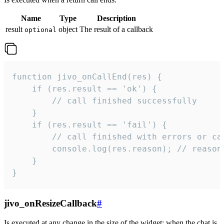
Name
Type
Description
result
object
The result of a callback
optional
function jivo_onCallEnd(res) {

    if (res.result == 'ok') {

        // call finished successfully

    }

    if (res.result == 'fail') {

        // call finished with errors or can
        console.log(res.reason); // reason 
    }

}
jivo_onResizeCallback
#
Is executed at any change in the size of the widget: when the chat is