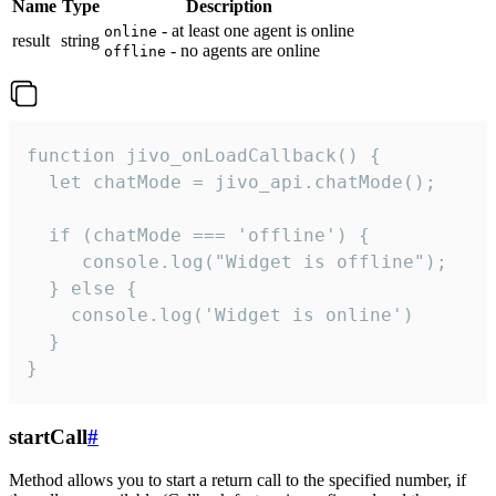
Name
Type
Description
- at least one agent is online
online
result
string
- no agents are online
offline
function jivo_onLoadCallback() {

  let chatMode = jivo_api.chatMode();

  if (chatMode === 'offline') {

     console.log("Widget is offline");

  } else {

    console.log('Widget is online')

  }

}
startCall
#
Method allows you to start a return call to the specified number, if