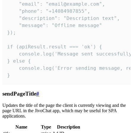
    "email": "email@example.com",

    "phone": "+14084987855",

    "description": "Description text",

    "message": "Offline message"

});

if (apiResult.result === 'ok') {

    console.log('Message sent successfully'
} else {

    console.log('Error sending message, rea
}
sendPageTitle
#
Updates the title of the page the client is currently viewing and the
page URL in the JivoChat app, which may be useful for SPA
applications.
Name
Type
Description