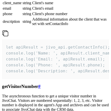
client_name
string
Client's name
email
string
Client's email
phone
string
Client's phone number
Additional information about the client that was
description
string
set with setContactInfo
let apiResult = jivo_api.getContactInfo();

console.log('Name: ', apiResult.client_name
console.log('Email: ', apiResult.email);

console.log('Phone: ', apiResult.phone);

console.log('Description: ', apiResult.des
getVisitorNumber
#
The asynchronous function to get a unique visitor number in
JivoChat. Visitors are numbered sequentially: 1, 2, 3, etc. Visitor
number is displayed in the agent's App and archives and can be used
to associate JivoChat data with the CRM data.