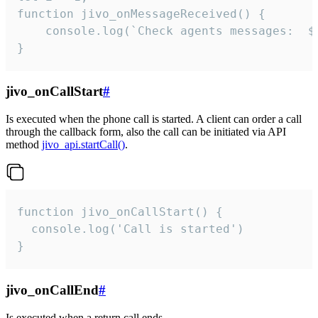
function jivo_onMessageReceived() {

	console.log(`Check agents messages:  ${i++}`)

}
jivo_onCallStart
#
Is executed when the phone call is started. A client can order a call
through the callback form, also the call can be initiated via API
method
jivo_api.startCall()
.
function jivo_onCallStart() {

  console.log('Call is started')

}
jivo_onCallEnd
#
Is executed when a return call ends.