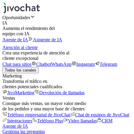
Oportunidades
IA
Aumenta el rendimiento del
equipo con IA
Agente de IA
Asistente de IA
Atención al cliente
Crea una experiencia de atención al
cliente excepcional
Chat para sitios
Chatbot
WhatsApp
Instagram
Telegram
Todos los canales
Marketing
Transforma el tráfico en
clientes potenciales cualificados
JivoMarketing
Devolución de llamadas
Ventas
Consigue más ventas, un mayor valor medio
de los pedidos y una mayor base de clientes
Teléfono empresarial de JivoChat
Chat de equipos de JivoChat
Integraciones
Teléfono Plus
Video llamadas
CRM
Agente de IA
Gestiona las preguntas