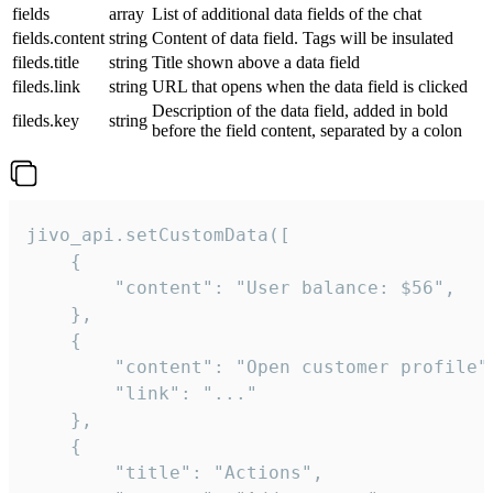
fields
array
List of additional data fields of the chat
fields.content
string
Content of data field. Tags will be insulated
fileds.title
string
Title shown above a data field
fileds.link
string
URL that opens when the data field is clicked
Description of the data field, added in bold
fileds.key
string
before the field content, separated by a colon
jivo_api.setCustomData([

    {

        "content": "User balance: $56",

    },

    {

        "content": "Open customer profile",
        "link": "..."

    },

    {

        "title": "Actions",
