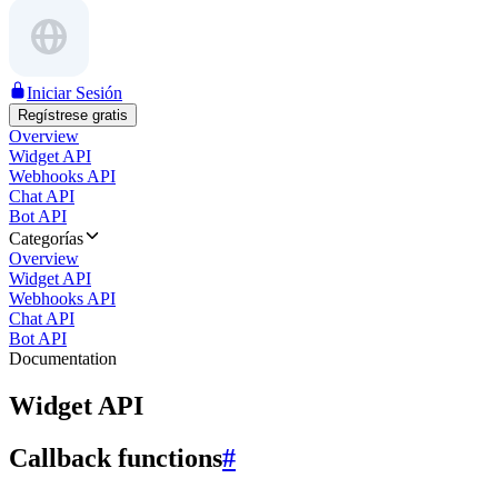
Iniciar Sesión
Regístrese gratis
Overview
Widget API
Webhooks API
Chat API
Bot API
Categorías
Overview
Widget API
Webhooks API
Chat API
Bot API
Documentation
Widget API
Callback functions
#