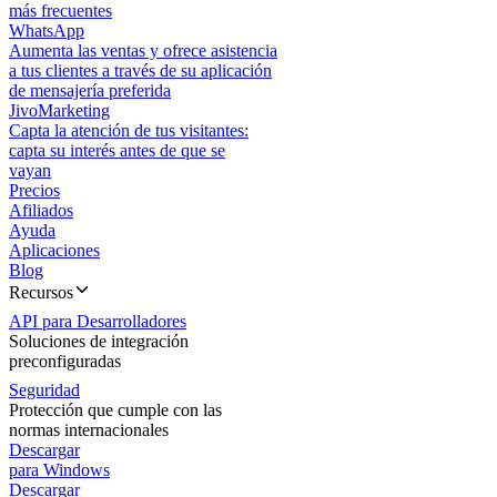
más frecuentes
WhatsApp
Aumenta las ventas y ofrece asistencia
a tus clientes a través de su aplicación
de mensajería preferida
JivoMarketing
Capta la atención de tus visitantes:
capta su interés antes de que se
vayan
Precios
Afiliados
Ayuda
Aplicaciones
Blog
Recursos
API para Desarrolladores
Soluciones de integración
preconfiguradas
Seguridad
Protección que cumple con las
normas internacionales
Descargar
para Windows
Descargar