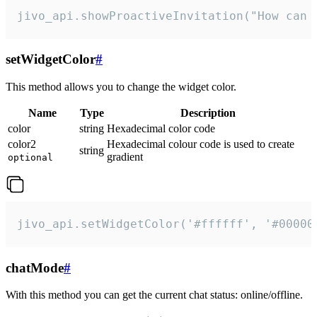
jivo_api.showProactiveInvitation("How can 
setWidgetColor
#
This method allows you to change the widget color.
Name
Type
Description
color
string
Hexadecimal color code
color2
Hexadecimal colour code is used to create
string
gradient
optional
jivo_api.setWidgetColor('#ffffff', '#00000
chatMode
#
With this method you can get the current chat status: online/offline.