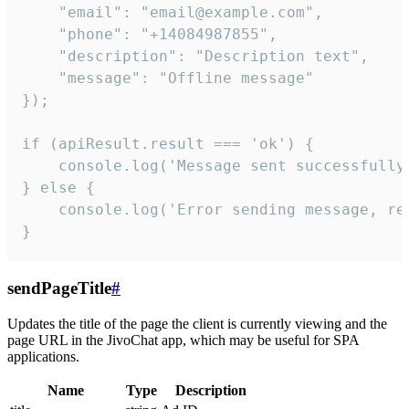
    "email": "email@example.com",

    "phone": "+14084987855",

    "description": "Description text",

    "message": "Offline message"

});

if (apiResult.result === 'ok') {

    console.log('Message sent successfully'
} else {

    console.log('Error sending message, rea
}
sendPageTitle
#
Updates the title of the page the client is currently viewing and the
page URL in the JivoChat app, which may be useful for SPA
applications.
Name
Type
Description