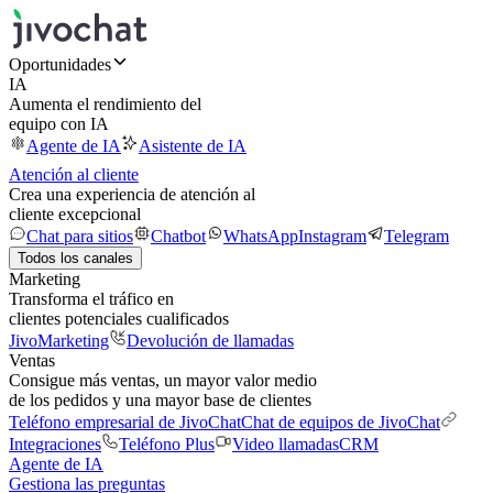
Oportunidades
IA
Aumenta el rendimiento del
equipo con IA
Agente de IA
Asistente de IA
Atención al cliente
Crea una experiencia de atención al
cliente excepcional
Chat para sitios
Chatbot
WhatsApp
Instagram
Telegram
Todos los canales
Marketing
Transforma el tráfico en
clientes potenciales cualificados
JivoMarketing
Devolución de llamadas
Ventas
Consigue más ventas, un mayor valor medio
de los pedidos y una mayor base de clientes
Teléfono empresarial de JivoChat
Chat de equipos de JivoChat
Integraciones
Teléfono Plus
Video llamadas
CRM
Agente de IA
Gestiona las preguntas