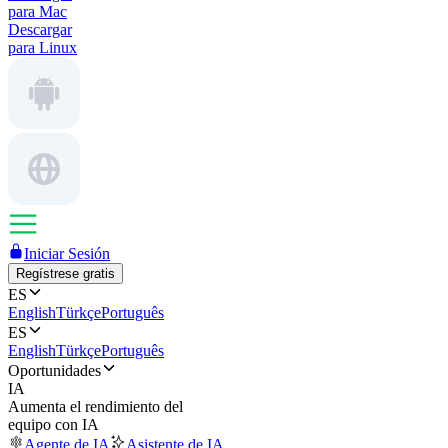
para Mac
Descargar
para Linux
Iniciar Sesión
Regístrese gratis
ES
English
Türkçe
Português
ES
English
Türkçe
Português
Oportunidades
IA
Aumenta el rendimiento del
equipo con IA
Agente de IA
Asistente de IA