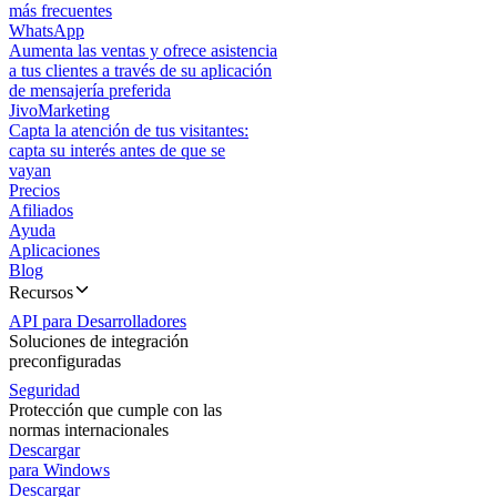
más frecuentes
WhatsApp
Aumenta las ventas y ofrece asistencia
a tus clientes a través de su aplicación
de mensajería preferida
JivoMarketing
Capta la atención de tus visitantes:
capta su interés antes de que se
vayan
Precios
Afiliados
Ayuda
Aplicaciones
Blog
Recursos
API para Desarrolladores
Soluciones de integración
preconfiguradas
Seguridad
Protección que cumple con las
normas internacionales
Descargar
para Windows
Descargar