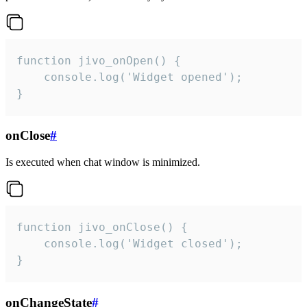
function jivo_onOpen() {

    console.log('Widget opened');

}
onClose
#
Is executed when chat window is minimized.
function jivo_onClose() {

    console.log('Widget closed');

}
onChangeState
#