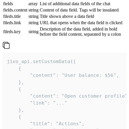
fields
array
List of additional data fields of the chat
fields.content
string
Content of data field. Tags will be insulated
fileds.title
string
Title shown above a data field
fileds.link
string
URL that opens when the data field is clicked
Description of the data field, added in bold
fileds.key
string
before the field content, separated by a colon
jivo_api.setCustomData([

    {

        "content": "User balance: $56",

    },

    {

        "content": "Open customer profile",
        "link": "..."

    },

    {

        "title": "Actions",
