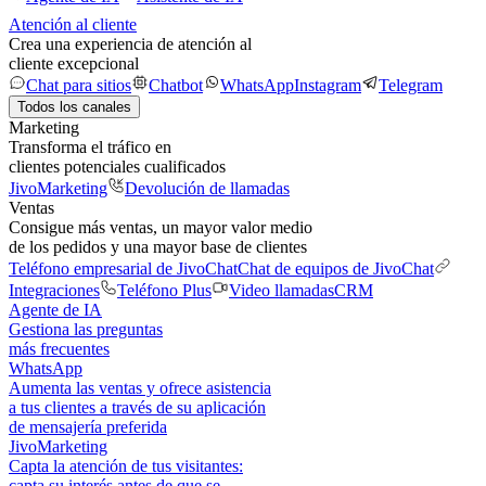
Atención al cliente
Crea una experiencia de atención al
cliente excepcional
Chat para sitios
Chatbot
WhatsApp
Instagram
Telegram
Todos los canales
Marketing
Transforma el tráfico en
clientes potenciales cualificados
JivoMarketing
Devolución de llamadas
Ventas
Consigue más ventas, un mayor valor medio
de los pedidos y una mayor base de clientes
Teléfono empresarial de JivoChat
Chat de equipos de JivoChat
Integraciones
Teléfono Plus
Video llamadas
CRM
Agente de IA
Gestiona las preguntas
más frecuentes
WhatsApp
Aumenta las ventas y ofrece asistencia
a tus clientes a través de su aplicación
de mensajería preferida
JivoMarketing
Capta la atención de tus visitantes:
capta su interés antes de que se