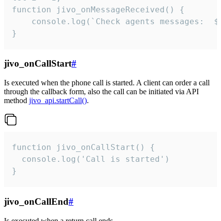
function jivo_onMessageReceived() {

	console.log(`Check agents messages:  ${i++}`)

}
jivo_onCallStart
#
Is executed when the phone call is started. A client can order a call
through the callback form, also the call can be initiated via API
method
jivo_api.startCall()
.
function jivo_onCallStart() {

  console.log('Call is started')

}
jivo_onCallEnd
#
Is executed when a return call ends.