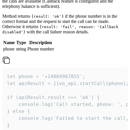
the calls are available (Callback feature is configured and the
telephony balance is sufficient).
Method returns
if the phone number is in the
{result: 'ok'}
correct format and the request to start the call can be made.
Otherwise it returns
{result: 'fail', reason: 'Callback
with the call failure reason details.
disabled'}
Name
Type
Description
phone
string
Phone number
let phone = '+14084987855';

let apiResult = jivo_api.startCall(phone);

if (apiResult.result === 'ok') {

    console.log('Call started, phone: ', ph
} else {

    console.log('Failed to start the call,
}