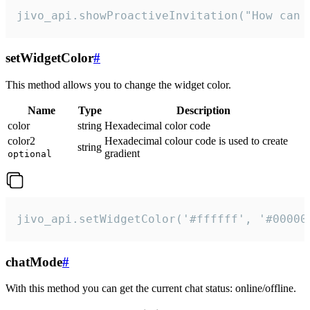
jivo_api.showProactiveInvitation("How can 
setWidgetColor
#
This method allows you to change the widget color.
Name
Type
Description
color
string
Hexadecimal color code
color2
Hexadecimal colour code is used to create
string
gradient
optional
jivo_api.setWidgetColor('#ffffff', '#00000
chatMode
#
With this method you can get the current chat status: online/offline.