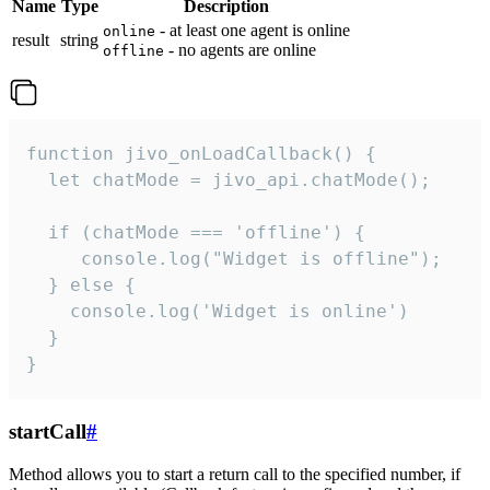
Name
Type
Description
- at least one agent is online
online
result
string
- no agents are online
offline
function jivo_onLoadCallback() {

  let chatMode = jivo_api.chatMode();

  if (chatMode === 'offline') {

     console.log("Widget is offline");

  } else {

    console.log('Widget is online')

  }

}
startCall
#
Method allows you to start a return call to the specified number, if