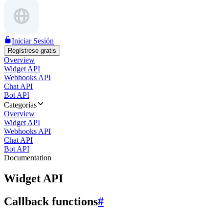
Iniciar Sesión
Regístrese gratis
Overview
Widget API
Webhooks API
Chat API
Bot API
Categorías
Overview
Widget API
Webhooks API
Chat API
Bot API
Documentation
Widget API
Callback functions
#