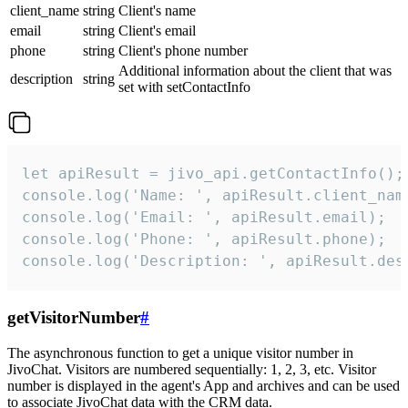
client_name
string
Client's name
email
string
Client's email
phone
string
Client's phone number
Additional information about the client that was
description
string
set with setContactInfo
let apiResult = jivo_api.getContactInfo();

console.log('Name: ', apiResult.client_name
console.log('Email: ', apiResult.email);

console.log('Phone: ', apiResult.phone);

console.log('Description: ', apiResult.des
getVisitorNumber
#
The asynchronous function to get a unique visitor number in
JivoChat. Visitors are numbered sequentially: 1, 2, 3, etc. Visitor
number is displayed in the agent's App and archives and can be used
to associate JivoChat data with the CRM data.