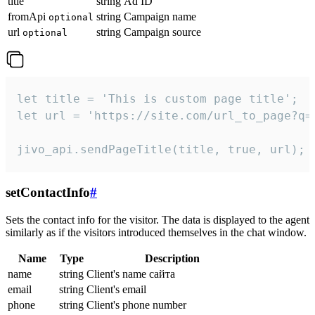
title
string
Ad ID
fromApi
string
Campaign name
optional
url
string
Campaign source
optional
let title = 'This is custom page title';

let url = 'https://site.com/url_to_page?q=p
jivo_api.sendPageTitle(title, true, url);
setContactInfo
#
Sets the contact info for the visitor. The data is displayed to the agent
similarly as if the visitors introduced themselves in the chat window.
Name
Type
Description
name
string
Client's name сайта
email
string
Client's email
phone
string
Client's phone number