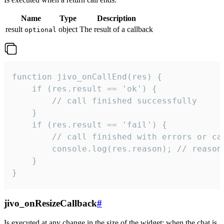
Name
Type
Description
result
object
The result of a callback
optional
function jivo_onCallEnd(res) {

    if (res.result == 'ok') {

        // call finished successfully

    }

    if (res.result == 'fail') {

        // call finished with errors or can
        console.log(res.reason); // reason 
    }

}
jivo_onResizeCallback
#
Is executed at any change in the size of the widget: when the chat is