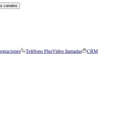
os canales
tegraciones
Teléfono Plus
Video llamadas
CRM