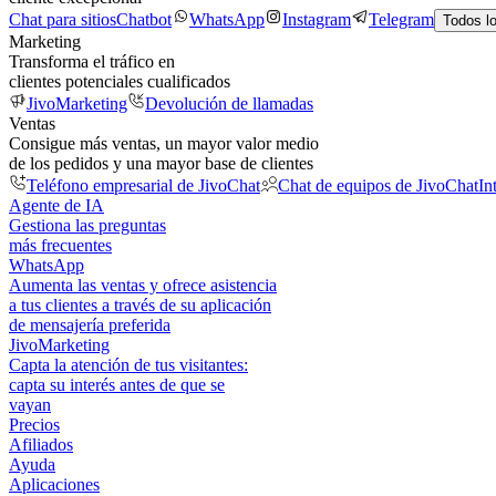
Chat para sitios
Chatbot
WhatsApp
Instagram
Telegram
Todos l
Marketing
Transforma el tráfico en
clientes potenciales cualificados
JivoMarketing
Devolución de llamadas
Ventas
Consigue más ventas, un mayor valor medio
de los pedidos y una mayor base de clientes
Teléfono empresarial de JivoChat
Chat de equipos de JivoChat
In
Agente de IA
Gestiona las preguntas
más frecuentes
WhatsApp
Aumenta las ventas y ofrece asistencia
a tus clientes a través de su aplicación
de mensajería preferida
JivoMarketing
Capta la atención de tus visitantes:
capta su interés antes de que se
vayan
Precios
Afiliados
Ayuda
Aplicaciones