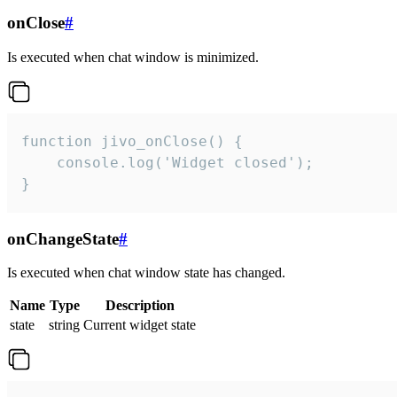
onClose
#
Is executed when chat window is minimized.
function jivo_onClose() {

    console.log('Widget closed');

}
onChangeState
#
Is executed when chat window state has changed.
Name
Type
Description
state
string
Current widget state