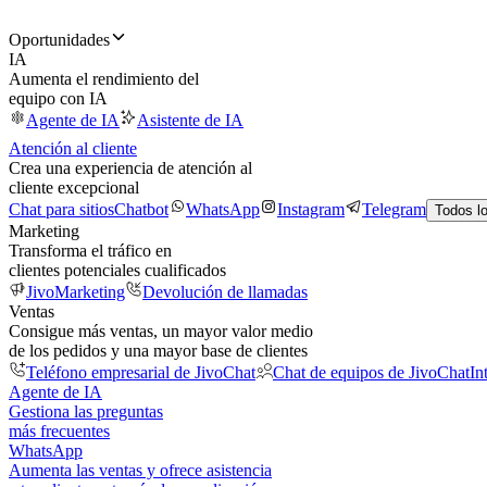
Oportunidades
IA
Aumenta el rendimiento del
equipo con IA
Agente de IA
Asistente de IA
Atención al cliente
Crea una experiencia de atención al
cliente excepcional
Chat para sitios
Chatbot
WhatsApp
Instagram
Telegram
Todos l
Marketing
Transforma el tráfico en
clientes potenciales cualificados
JivoMarketing
Devolución de llamadas
Ventas
Consigue más ventas, un mayor valor medio
de los pedidos y una mayor base de clientes
Teléfono empresarial de JivoChat
Chat de equipos de JivoChat
In
Agente de IA
Gestiona las preguntas
más frecuentes
WhatsApp
Aumenta las ventas y ofrece asistencia