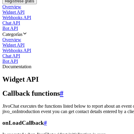
Regístrese gratis
Overview
Widget API
Webhooks API
Chat API
Bot API
Categorías
Overview
Widget API
Webhooks API
Chat API
Bot API
Documentation
Widget API
Callback functions
#
JivoChat executes the functions listed below to report about an event 
jivo_onIntroduction event you can get contact details entered by a clie
onLoadCallback
#