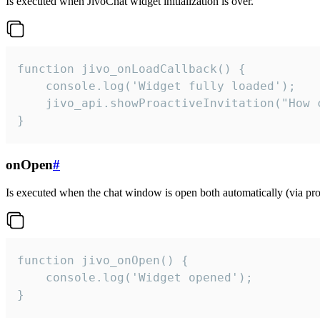
Is executed when JivoChat widget initialization is over.
function jivo_onLoadCallback() {

    console.log('Widget fully loaded');

    jivo_api.showProactiveInvitation("How c
}
onOpen
#
Is executed when the chat window is open both automatically (via proa
function jivo_onOpen() {

    console.log('Widget opened');

}